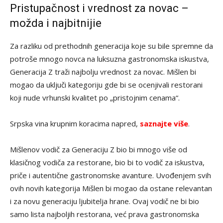
Pristupačnost i vrednost za novac –
možda i najbitnijie
Za razliku od prethodnih generacija koje su bile spremne da
potroše mnogo novca na luksuzna gastronomska iskustva,
Generacija Z traži najbolju vrednost za novac. Mišlen bi
mogao da uključi kategoriju gde bi se ocenjivali restorani
koji nude vrhunski kvalitet po „pristojnim cenama“.
Srpska vina krupnim koracima napred,
saznajte više
.
Mišlenov vodič za Generaciju Z bio bi mnogo više od
klasičnog vodiča za restorane, bio bi to vodič za iskustva,
priče i autentične gastronomske avanture. Uvođenjem svih
ovih novih kategorija Mišlen bi mogao da ostane relevantan
i za novu generaciju ljubitelja hrane. Ovaj vodič ne bi bio
samo lista najboljih restorana, već prava gastronomska