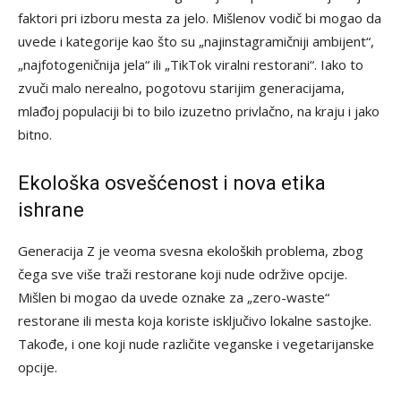
faktori pri izboru mesta za jelo. Mišlenov vodič bi mogao da
uvede i kategorije kao što su „najinstagramičniji ambijent“,
„najfotogeničnija jela“ ili „TikTok viralni restorani“. Iako to
zvuči malo nerealno, pogotovu starijim generacijama,
mlađoj populaciji bi to bilo izuzetno privlačno, na kraju i jako
bitno.
Ekološka osvešćenost i nova etika
ishrane
Generacija Z je veoma svesna ekoloških problema, zbog
čega sve više traži restorane koji nude održive opcije.
Mišlen bi mogao da uvede oznake za „zero-waste“
restorane ili mesta koja koriste isključivo lokalne sastojke.
Takođe, i one koji nude različite veganske i vegetarijanske
opcije.