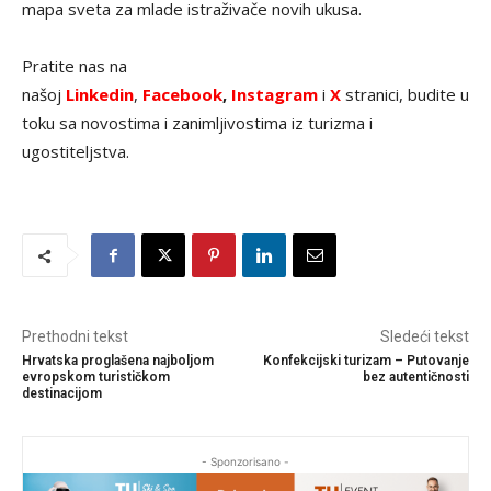
mapa sveta za mlade istraživače novih ukusa.
Pratite nas na
našoj
Linkedin
,
Facebook
,
Instagram
i
X
stranici, budite u
toku sa novostima i zanimljivostima iz turizma i
ugostiteljstva.
Prethodni tekst
Sledeći tekst
Hrvatska proglašena najboljom
Konfekcijski turizam – Putovanje
evropskom turističkom
bez autentičnosti
destinacijom
- Sponzorisano -