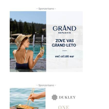
- Sponzorisano -
- Sponzorisano -