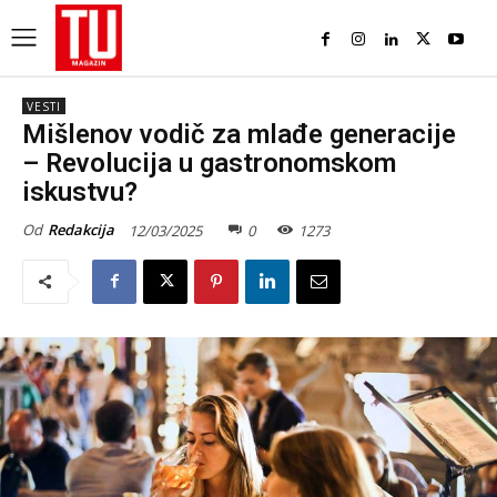
VESTI
Mišlenov vodič za mlađe generacije
– Revolucija u gastronomskom
iskustvu?
Od
Redakcija
12/03/2025
0
1273