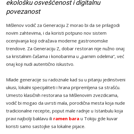
ekološku osvešćenost i digitalnu
povezanost
Mišlenov vodič za Generaciju Z morao bi da se prilagodi
novim zahtevima, i da koristi potpuno nov sistem
ocenjivanja koji odražava moderne gastronomske
trendove. Za Generaciju Z, dobar restoran nije nužno onaj
sa kristalnim čašama i konobarima u „parnim odelima“, već
onaj koji nudi autentično iskustvo.
Mlade generacije su radoznale kad su u pitanju jedinstveni
ukusi, lokalni specijaliteti i hrana pripremljena sa strašću.
Umesto klasičnih restorana sa Mišlenovim zvezdicama,
vodič bi mogao da uvrsti mala, porodična mesta koja nude
tradicionalne recepte, poput male radnje u Istanbulu koja
pravi najbolji baklavu ili
ramen bara
u Tokiju gde kuvar
koristi samo sastojke sa lokalne pijace.