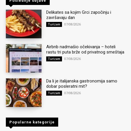
Poslednje objave
Delikates sa kojim Grci započinju i
završavaju dan
07/08/2026
Turizam
Airbnb nadmašio očekivanja – hoteli
rastu tri puta brže od privatnog smeštaja
07/08/2026
Turizam
Da li je italijanska gastronomija samo
dobar posleratni mit?
07/08/2026
Turizam
Popularne kategorije