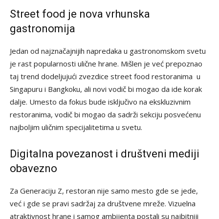
Street food je nova vrhunska
gastronomija
Jedan od najznačajnijih napredaka u gastronomskom svetu
je rast popularnosti ulične hrane. Mišlen je već prepoznao
taj trend dodeljujući zvezdice street food restoranima u
Singapuru i Bangkoku, ali novi vodič bi mogao da ide korak
dalje. Umesto da fokus bude isključivo na ekskluzivnim
restoranima, vodič bi mogao da sadrži sekciju posvećenu
najboljim uličnim specijalitetima u svetu.
Digitalna povezanost i društveni mediji
obavezno
Za Generaciju Z, restoran nije samo mesto gde se jede,
već i gde se pravi sadržaj za društvene mreže. Vizuelna
atraktivnost hrane i samog ambijenta postali su najbitniji