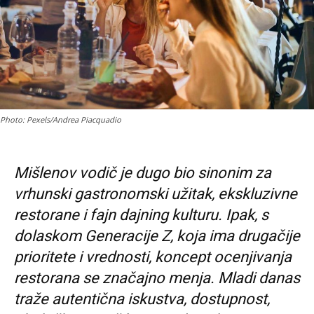
Photo: Pexels/Andrea Piacquadio
Mišlenov vodič je dugo bio sinonim za
vrhunski gastronomski užitak, ekskluzivne
restorane i fajn dajning kulturu. Ipak, s
dolaskom Generacije Z, koja ima drugačije
prioritete i vrednosti, koncept ocenjivanja
restorana se značajno menja. Mladi danas
traže autentična iskustva, dostupnost,