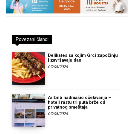
Povezani članci
Delikates sa kojim Grci započinju
i završavaju dan
07/08/2026
Airbnb nadmašio očekivanja –
hoteli rastu tri puta brže od
privatnog smeštaja
07/08/2026