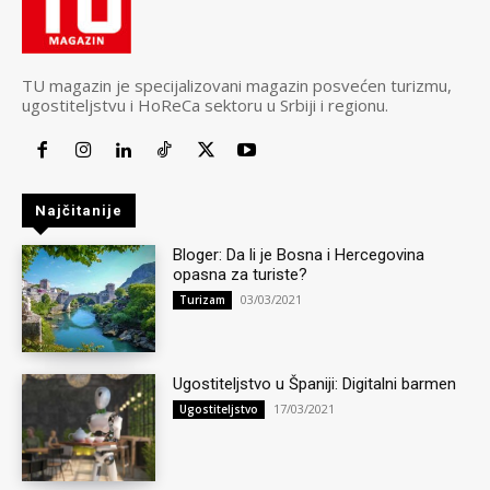
TU magazin je specijalizovani magazin posvećen turizmu,
ugostiteljstvu i HoReCa sektoru u Srbiji i regionu.
Najčitanije
Bloger: Da li je Bosna i Hercegovina
opasna za turiste?
03/03/2021
Turizam
Ugostiteljstvo u Španiji: Digitalni barmen
17/03/2021
Ugostiteljstvo