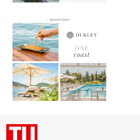
- Sponzorisano -