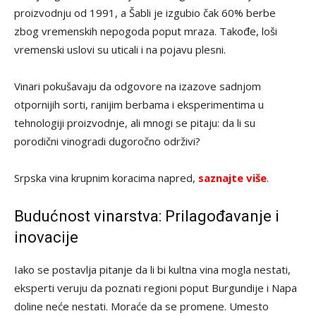
proizvodnju od 1991, a Šabli je izgubio čak 60% berbe
zbog vremenskih nepogoda poput mraza. Takođe, loši
vremenski uslovi su uticali i na pojavu plesni.
Vinari pokušavaju da odgovore na izazove sadnjom
otpornijih sorti, ranijim berbama i eksperimentima u
tehnologiji proizvodnje, ali mnogi se pitaju: da li su
porodični vinogradi dugoročno održivi?
Srpska vina krupnim koracima napred,
saznajte više
.
Budućnost vinarstva: Prilagođavanje i
inovacije
Iako se postavlja pitanje da li bi kultna vina mogla nestati,
eksperti veruju da poznati regioni poput Burgundije i Napa
doline neće nestati. Moraće da se promene. Umesto