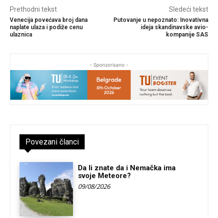
Prethodni tekst
Sledeći tekst
Venecija povećava broj dana
Putovanje u nepoznato: Inovativna
naplate ulaza i podiže cenu
ideja skandinavske avio-
ulaznica
kompanije SAS
- Sponzorisano -
Povezani članci
Da li znate da i Nemačka ima
svoje Meteore?
09/08/2026