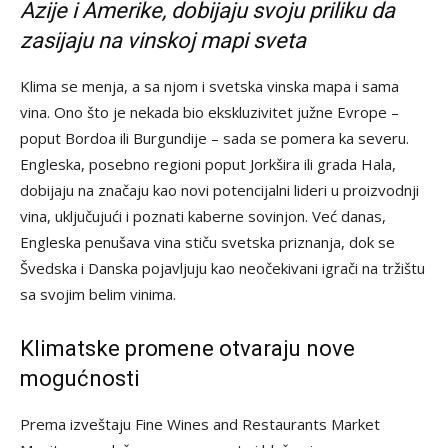
Azije i Amerike, dobijaju svoju priliku da
zasijaju na vinskoj mapi sveta
Klima se menja, a sa njom i svetska vinska mapa i sama
vina. Ono što je nekada bio ekskluzivitet južne Evrope –
poput Bordoa ili Burgundije – sada se pomera ka severu.
Engleska, posebno regioni poput Jorkšira ili grada Hala,
dobijaju na značaju kao novi potencijalni lideri u proizvodnji
vina, uključujući i poznati kaberne sovinjon. Već danas,
Engleska penušava vina stiču svetska priznanja, dok se
Švedska i Danska pojavljuju kao neočekivani igrači na tržištu
sa svojim belim vinima.
Klimatske promene otvaraju nove
mogućnosti
Prema izveštaju Fine Wines and Restaurants Market