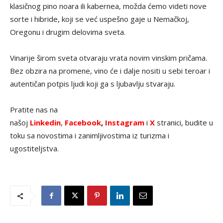
klasičnog pino noara ili kabernea, možda ćemo videti nove
sorte i hibride, koji se već uspešno gaje u Nemačkoj,
Oregonu i drugim delovima sveta.
Vinarije širom sveta otvaraju vrata novim vinskim pričama.
Bez obzira na promene, vino će i dalje nositi u sebi teroar i
autentičan potpis ljudi koji ga s ljubavlju stvaraju.
Pratite nas na
našoj
Linkedin
,
Facebook
,
Instagram
i
X
stranici, budite u
toku sa novostima i zanimljivostima iz turizma i
ugostiteljstva.