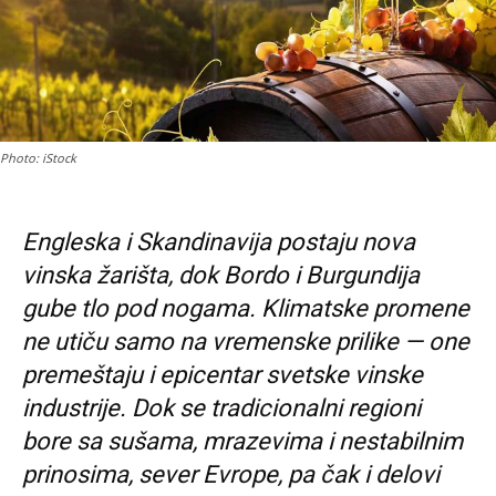
Photo: iStock
Engleska i Skandinavija postaju nova
vinska žarišta, dok Bordo i Burgundija
gube tlo pod nogama. Klimatske promene
ne utiču samo na vremenske prilike — one
premeštaju i epicentar svetske vinske
industrije. Dok se tradicionalni regioni
bore sa sušama, mrazevima i nestabilnim
prinosima, sever Evrope, pa čak i delovi