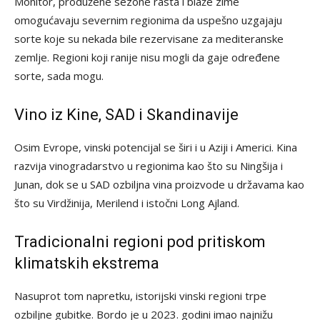
Monitor, produžene sezone rasta i blaže zime
omogućavaju severnim regionima da uspešno uzgajaju
sorte koje su nekada bile rezervisane za mediteranske
zemlje. Regioni koji ranije nisu mogli da gaje određene
sorte, sada mogu.
Vino iz Kine, SAD i Skandinavije
Osim Evrope, vinski potencijal se širi i u Aziji i Americi. Kina
razvija vinogradarstvo u regionima kao što su Ningšija i
Junan, dok se u SAD ozbiljna vina proizvode u državama kao
što su Virdžinija, Merilend i istočni Long Ajland.
Tradicionalni regioni pod pritiskom
klimatskih ekstrema
Nasuprot tom napretku, istorijski vinski regioni trpe
ozbiljne gubitke. Bordo je u 2023. godini imao najnižu