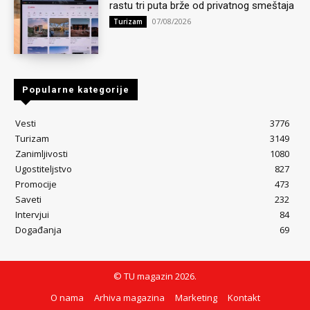
rastu tri puta brže od privatnog smeštaja
07/08/2026
Turizam
Popularne kategorije
Vesti
3776
Turizam
3149
Zanimljivosti
1080
Ugostiteljstvo
827
Promocije
473
Saveti
232
Intervjui
84
Događanja
69
© TU magazin 2026.
O nama
Arhiva magazina
Marketing
Kontakt