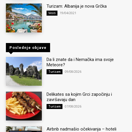
Turizam: Albanija je nova Grčka
19/04/2021
Vesti
Poslednje objave
Da li znate da i Nemačka ima svoje
Meteore?
09/08/2026
Turizam
Delikates sa kojim Grci započinju i
završavaju dan
07/08/2026
Turizam
Airbnb nadmašio očekivanja – hoteli