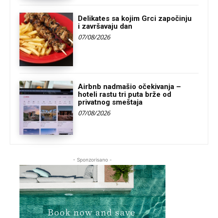
Delikates sa kojim Grci započinju
i završavaju dan
07/08/2026
Airbnb nadmašio očekivanja –
hoteli rastu tri puta brže od
privatnog smeštaja
07/08/2026
- Sponzorisano -