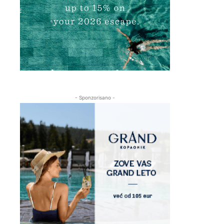
- Sponzorisano -