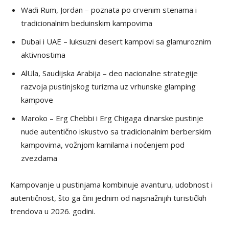
Wadi Rum, Jordan – poznata po crvenim stenama i
tradicionalnim beduinskim kampovima
Dubai i UAE – luksuzni desert kampovi sa glamuroznim
aktivnostima
AlUla, Saudijska Arabija – deo nacionalne strategije
razvoja pustinjskog turizma uz vrhunske glamping
kampove
Maroko – Erg Chebbi i Erg Chigaga dinarske pustinje
nude autentično iskustvo sa tradicionalnim berberskim
kampovima, vožnjom kamilama i noćenjem pod
zvezdama
Kampovanje u pustinjama kombinuje avanturu, udobnost i
autentičnost, što ga čini jednim od najsnažnijih turističkih
trendova u 2026. godini.