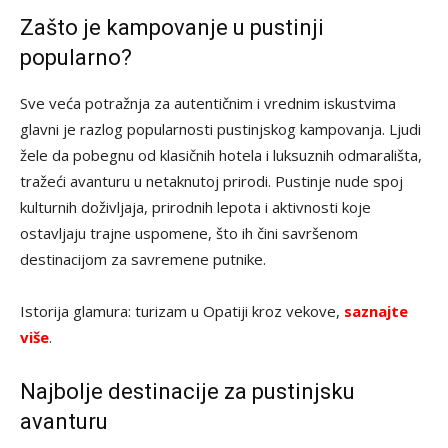
Zašto je kampovanje u pustinji
popularno?
Sve veća potražnja za autentičnim i vrednim iskustvima
glavni je razlog popularnosti pustinjskog kampovanja. Ljudi
žele da pobegnu od klasičnih hotela i luksuznih odmarališta,
tražeći avanturu u netaknutoj prirodi. Pustinje nude spoj
kulturnih doživljaja, prirodnih lepota i aktivnosti koje
ostavljaju trajne uspomene, što ih čini savršenom
destinacijom za savremene putnike.
Istorija glamura: turizam u Opatiji kroz vekove,
saznajte
više
.
Najbolje destinacije za pustinjsku
avanturu