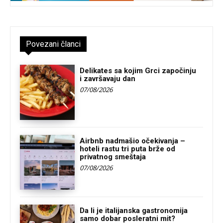
Povezani članci
Delikates sa kojim Grci započinju
i završavaju dan
07/08/2026
Airbnb nadmašio očekivanja –
hoteli rastu tri puta brže od
privatnog smeštaja
07/08/2026
Da li je italijanska gastronomija
samo dobar posleratni mit?