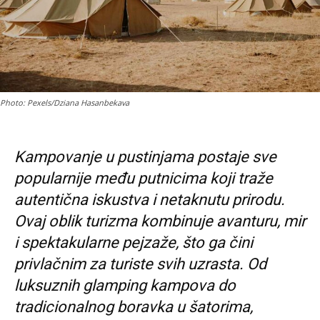
Photo: Pexels/Dziana Hasanbekava
Kampovanje u pustinjama postaje sve
popularnije među putnicima koji traže
autentična iskustva i netaknutu prirodu.
Ovaj oblik turizma kombinuje avanturu, mir
i spektakularne pejzaže, što ga čini
privlačnim za turiste svih uzrasta. Od
luksuznih glamping kampova do
tradicionalnog boravka u šatorima,