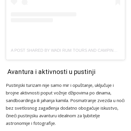
A POST SHARED BY WADI RUM TOURS AND CAMPING
(@W
Avantura i aktivnosti u pustinji
Pustinjski turizam nije samo mir i opuštanje, uključuje i
brojne aktivnosti poput vožnje džipovima po dinama,
sandboardinga ili jahanja kamila. Posmatranje zvezda u noći
bez svetlosnog zagađenja dodatno obogaćuje iskustvo,
čineći pustinjsku avanturu idealnom za ljubitelje
astronomije i fotografije.