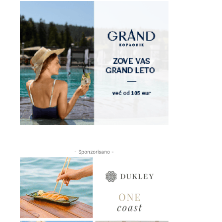
- Sponzorisano -