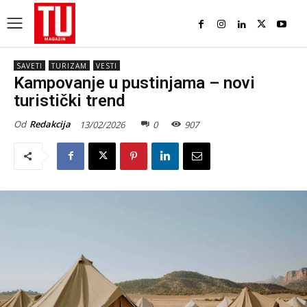
SAVETI
TURIZAM
VESTI
Kampovanje u pustinjama – novi
turistički trend
Od
Redakcija
13/02/2026
0
907