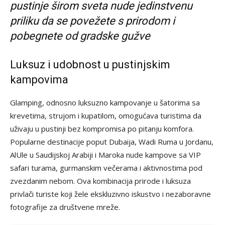
pustinje širom sveta nude jedinstvenu
priliku da se povežete s prirodom i
pobegnete od gradske gužve
Luksuz i udobnost u pustinjskim
kampovima
Glamping, odnosno luksuzno kampovanje u šatorima sa
krevetima, strujom i kupatilom, omogućava turistima da
uživaju u pustinji bez kompromisa po pitanju komfora.
Popularne destinacije poput Dubaija, Wadi Ruma u Jordanu,
AlUle u Saudijskoj Arabiji i Maroka nude kampove sa VIP
safari turama, gurmanskim večerama i aktivnostima pod
zvezdanim nebom. Ova kombinacija prirode i luksuza
privlači turiste koji žele ekskluzivno iskustvo i nezaboravne
fotografije za društvene mreže.