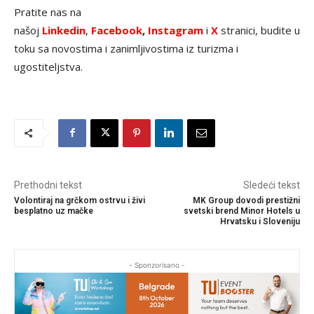
Pratite nas na
našoj
Linkedin
,
Facebook
,
Instagram
i
X
stranici, budite u
toku sa novostima i zanimljivostima iz turizma i
ugostiteljstva.
Prethodni tekst
Sledeći tekst
Volontiraj na grčkom ostrvu i živi
MK Group dovodi prestižni
besplatno uz mačke
svetski brend Minor Hotels u
Hrvatsku i Sloveniju
- Sponzorisano -