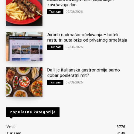
završavaju dan
07/08/2026
Turizam
Airbnb nadmašio očekivanja – hoteli
rastu tri puta brže od privatnog smeštaja
07/08/2026
Turizam
Da li je italijanska gastronomija samo
dobar posleratni mit?
07/08/2026
Turizam
Popularne kategorije
Vesti
3776
Turizam
3149