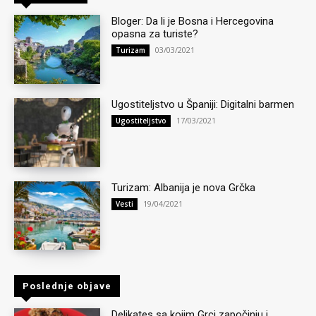
Bloger: Da li je Bosna i Hercegovina
opasna za turiste?
03/03/2021
Turizam
Ugostiteljstvo u Španiji: Digitalni barmen
17/03/2021
Ugostiteljstvo
Turizam: Albanija je nova Grčka
19/04/2021
Vesti
Poslednje objave
Delikates sa kojim Grci započinju i