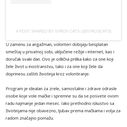
A POST SHARED BY SYROS CATS (@SYROSCATS)
U zamenu za angažman, volonteri dobijaju besplatan
smeštaj u privatnoj sobi, uključene režije i internet, kao i
doručak svaki dan. Ovo je odlična prilika kako za one koji
žele život u inostranstvu, tako i za one koji žele da
doprinesu zaštiti životinja kroz volontiranje.
Program je idealan za zrele, samostalne i zdrave odrasle
osobe koje vole mačke i spremne su da se posvete ovom
radu najmanje jedan mesec. Iako prethodno iskustvo sa
životinjama nije obavezno, ljubav prema mačkama i volja za
radom značajno pomažu.