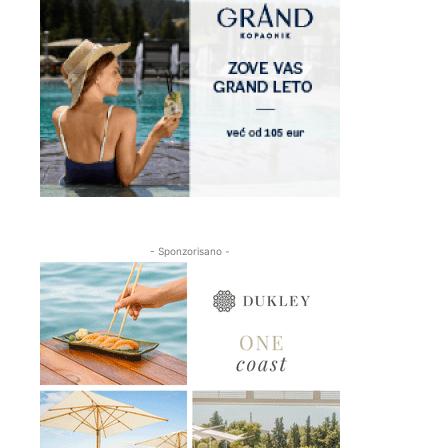
- Sponzorisano -