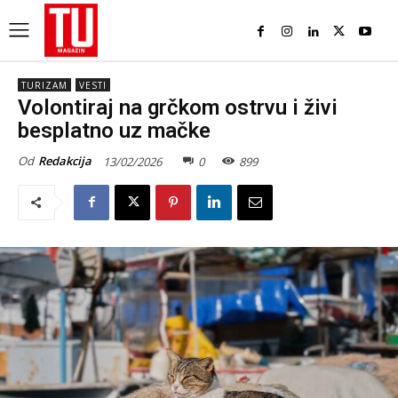
TURIZAM
VESTI
Volontiraj na grčkom ostrvu i živi
besplatno uz mačke
Od
Redakcija
13/02/2026
0
899