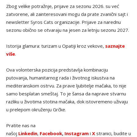
Zbog velike potražnje, prijave za sezonu 2026. su već
zatvorene, ali zainteresovani mogu da prate zvanični sajt i
newsletter Syros Cats organizacije. Prijave za narednu
sezonu obično se otvaraju na jesen za letnju sezonu 2027.
Istorija glamura: turizam u Opatiji kroz vekove,
saznajte
više
.
Ova volonterska pozicija predstavlja kombinaciju
putovanja, humanitarnog rada i životnog iskustva na
mediteranskom ostrvu. Za prave ljubitelje mačaka, to nije
samo besplatan smeštaj. To je šansa da naprave stvarnu
razliku u životima stotina mačaka, dok istovremeno uživaju
u prelepom okruženju Grčke.
Pratite nas na
našoj
Linkedin
,
Facebook
,
Instagram
i
X
stranici, budite u