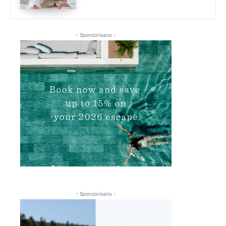
- Sponzorisano -
- Sponzorisano -