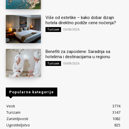
Više od estetike – kako dobar dizajn
hotela direktno podiže cene noćenja?
06/08/2026
Turizam
Benefiti za zaposlene: Saradnja sa
hotelima i destinacijama u regionu
06/08/2026
Turizam
Popularne kategorije
Vesti
3774
Turizam
3147
Zanimljivosti
1082
Ugostiteljstvo
825