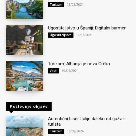
03/03/2021
Turizam
Ugostiteljstvo u Španiji: Digitalni barmen
17/03/2021
Ugostiteljstvo
Turizam: Albanija je nova Grčka
19/04/2021
Vesti
Poslednje objave
Autentični biser Italije daleko od gužvi i
turista
06/08/2026
Turizam