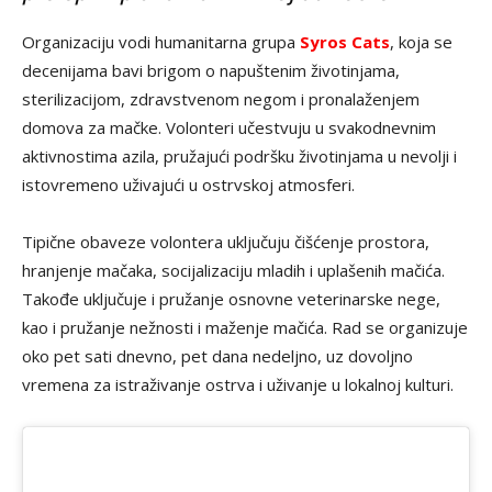
Organizaciju vodi humanitarna grupa
Syros Cats
, koja se
decenijama bavi brigom o napuštenim životinjama,
sterilizacijom, zdravstvenom negom i pronalaženjem
domova za mačke. Volonteri učestvuju u svakodnevnim
aktivnostima azila, pružajući podršku životinjama u nevolji i
istovremeno uživajući u ostrvskoj atmosferi.
Tipične obaveze volontera uključuju čišćenje prostora,
hranjenje mačaka, socijalizaciju mladih i uplašenih mačića.
Takođe uključuje i pružanje osnovne veterinarske nege,
kao i pružanje nežnosti i maženje mačića. Rad se organizuje
oko pet sati dnevno, pet dana nedeljno, uz dovoljno
vremena za istraživanje ostrva i uživanje u lokalnoj kulturi.