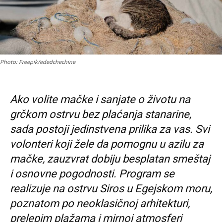
Photo: Freepik/ededchechine
Ako volite mačke i sanjate o životu na
grčkom ostrvu bez plaćanja stanarine,
sada postoji jedinstvena prilika za vas. Svi
volonteri koji žele da pomognu u azilu za
mačke, zauzvrat dobiju besplatan smeštaj
i osnovne pogodnosti. Program se
realizuje na ostrvu Siros u Egejskom moru,
poznatom po neoklasičnoj arhitekturi,
prelepim plažama i mirnoj atmosferi