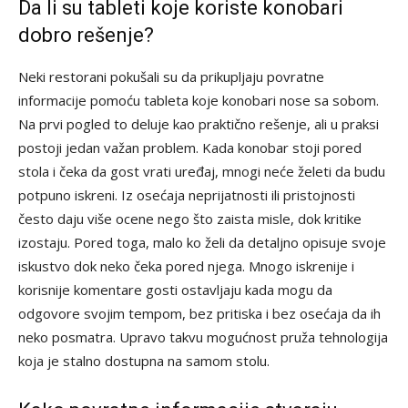
Da li su tableti koje koriste konobari
dobro rešenje?
Neki restorani pokušali su da prikupljaju povratne
informacije pomoću tableta koje konobari nose sa sobom.
Na prvi pogled to deluje kao praktično rešenje, ali u praksi
postoji jedan važan problem. Kada konobar stoji pored
stola i čeka da gost vrati uređaj, mnogi neće želeti da budu
potpuno iskreni. Iz osećaja neprijatnosti ili pristojnosti
često daju više ocene nego što zaista misle, dok kritike
izostaju. Pored toga, malo ko želi da detaljno opisuje svoje
iskustvo dok neko čeka pored njega. Mnogo iskrenije i
korisnije komentare gosti ostavljaju kada mogu da
odgovore svojim tempom, bez pritiska i bez osećaja da ih
neko posmatra. Upravo takvu mogućnost pruža tehnologija
koja je stalno dostupna na samom stolu.