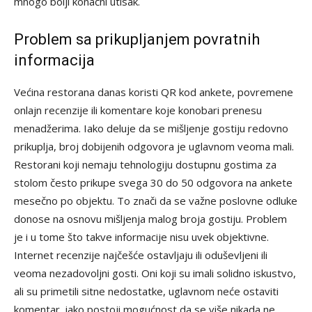
mnogo bolji konačni utisak.
Problem sa prikupljanjem povratnih
informacija
Većina restorana danas koristi QR kod ankete, povremene
onlajn recenzije ili komentare koje konobari prenesu
menadžerima. Iako deluje da se mišljenje gostiju redovno
prikuplja, broj dobijenih odgovora je uglavnom veoma mali.
Restorani koji nemaju tehnologiju dostupnu gostima za
stolom često prikupe svega 30 do 50 odgovora na ankete
mesečno po objektu. To znači da se važne poslovne odluke
donose na osnovu mišljenja malog broja gostiju. Problem
je i u tome što takve informacije nisu uvek objektivne.
Internet recenzije najčešće ostavljaju ili oduševljeni ili
veoma nezadovoljni gosti. Oni koji su imali solidno iskustvo,
ali su primetili sitne nedostatke, uglavnom neće ostaviti
komentar, iako postoji mogućnost da se više nikada ne