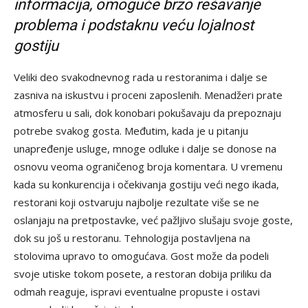
informacija, omoguće brzo rešavanje
problema i podstaknu veću lojalnost
gostiju
Veliki deo svakodnevnog rada u restoranima i dalje se
zasniva na iskustvu i proceni zaposlenih. Menadžeri prate
atmosferu u sali, dok konobari pokušavaju da prepoznaju
potrebe svakog gosta. Međutim, kada je u pitanju
unapređenje usluge, mnoge odluke i dalje se donose na
osnovu veoma ograničenog broja komentara. U vremenu
kada su konkurencija i očekivanja gostiju veći nego ikada,
restorani koji ostvaruju najbolje rezultate više se ne
oslanjaju na pretpostavke, već pažljivo slušaju svoje goste,
dok su još u restoranu. Tehnologija postavljena na
stolovima upravo to omogućava. Gost može da podeli
svoje utiske tokom posete, a restoran dobija priliku da
odmah reaguje, ispravi eventualne propuste i ostavi