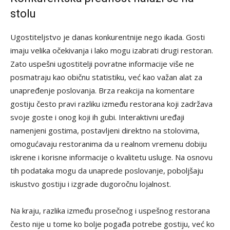
stolu
Ugostiteljstvo je danas konkurentnije nego ikada. Gosti
imaju velika očekivanja i lako mogu izabrati drugi restoran.
Zato uspešni ugostitelji povratne informacije više ne
posmatraju kao običnu statistiku, već kao važan alat za
unapređenje poslovanja. Brza reakcija na komentare
gostiju često pravi razliku između restorana koji zadržava
svoje goste i onog koji ih gubi. Interaktivni uređaji
namenjeni gostima, postavljeni direktno na stolovima,
omogućavaju restoranima da u realnom vremenu dobiju
iskrene i korisne informacije o kvalitetu usluge. Na osnovu
tih podataka mogu da unaprede poslovanje, poboljšaju
iskustvo gostiju i izgrade dugoročnu lojalnost.
Na kraju, razlika između prosečnog i uspešnog restorana
često nije u tome ko bolje pogađa potrebe gostiju, već ko