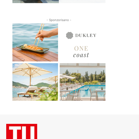
- Sponzorisano -