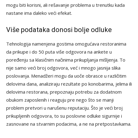
mogu biti korisni, ali rešavanje problema u trenutku kada
nastane ima daleko veći efekat.
Više podataka donosi bolje odluke
Tehnologija namenjena gostima omogućava restoranima
da prikupe i do 50 puta više odgovora na ankete u
poređenju sa klasičnim načinima prikupljanja mišljenja. To
nije samo veći broj odgovora, već i mnogo jasnija slika
poslovanja. Menadžeri mogu da uoče obrasce u različitim
delovima dana, analiziraju rezultate po konobarima, jelima ili
delovima restorana, prepoznaju potrebu za dodatnom
obukom zaposlenih i reaguju pre nego što se manji
problem pretvori u narušenu reputaciju. Što je veći broj
prikupljenih odgovora, to su poslovne odluke sigurnije i
zasnovane na stvarnim podacima, a ne na pretpostavkama.