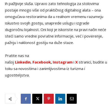
ih pažljivije sluša. Upravo zato tehnologija za stolovima
postaje mnogo više od praktičnog digitalnog alata – ona
omogućava restoranima da u realnom vremenu razumeju
iskustvo svojih gostiju, unaprede uslugu i izgrade
dugoročnu lojalnost. Oni koji je iskoriste na pravi način neće
steći samo vredne povratne informacije, već i poverenje,
pažnju i naklonost gostiju na duže staze.
Pratite nas na
našoj
Linkedin
,
Facebook
,
Instagram
i
X
stranici, budite u
toku sa novostima i zanimljivostima iz turizma i
ugostiteljstva.