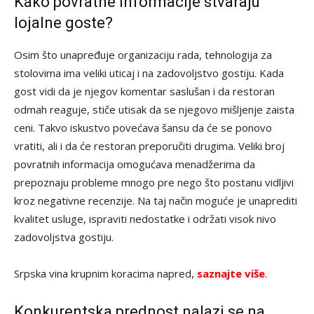
Kako povratne informacije stvaraju
lojalne goste?
Osim što unapređuje organizaciju rada, tehnologija za
stolovima ima veliki uticaj i na zadovoljstvo gostiju. Kada
gost vidi da je njegov komentar saslušan i da restoran
odmah reaguje, stiče utisak da se njegovo mišljenje zaista
ceni. Takvo iskustvo povećava šansu da će se ponovo
vratiti, ali i da će restoran preporučiti drugima. Veliki broj
povratnih informacija omogućava menadžerima da
prepoznaju probleme mnogo pre nego što postanu vidljivi
kroz negativne recenzije. Na taj način moguće je unaprediti
kvalitet usluge, ispraviti nedostatke i održati visok nivo
zadovoljstva gostiju.
Srpska vina krupnim koracima napred,
saznajte više
.
Konkurentska prednost nalazi se na