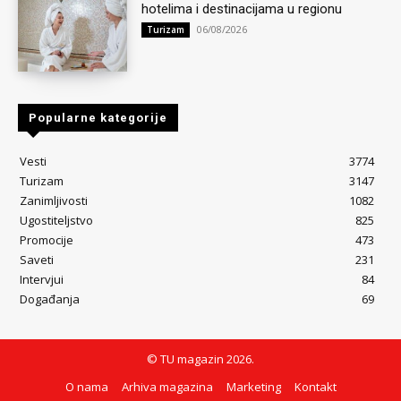
hotelima i destinacijama u regionu
06/08/2026
Turizam
Popularne kategorije
Vesti
3774
Turizam
3147
Zanimljivosti
1082
Ugostiteljstvo
825
Promocije
473
Saveti
231
Intervjui
84
Događanja
69
© TU magazin 2026.
O nama
Arhiva magazina
Marketing
Kontakt