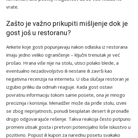
vrate.
Zašto je važno prikupiti mišljenje dok je
gost još u restoranu?
Ankete koje gosti popunjavaju nakon odlaska iz restorana
imaju jedno veliko ograničenje – ključni trenutak je već
prošao. Hrana više nije na stolu, utisci polako blede, a
eventualno nezadovoljstvo ili nestane ili završi kao
negativna recenzija na internetu. U oba slučaja restoran je
izgubio priliku da odmah reaguje. Kada gost ostavi
povratnu informaciju tokom same posete, ona je mnogo
preciznija i korisnija. Menadžer može da priđe stolu, izvini
se zbog neprijatnosti, ponudi besplatan desert ili pronađe
drugo odgovarajuće rešenje. Takva reakcija često potpuno
promeni utisak gosta i pretvori potencijalno loše iskustvo u
pozitivno. Popust ili kupon za narednu posetu svakako