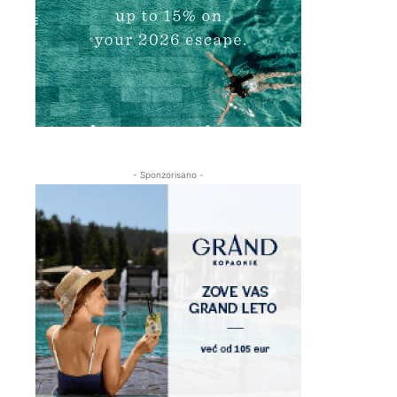
- Sponzorisano -