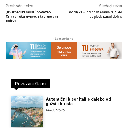
Prethodni tekst
Sledeći tekst
„Kvarnerski most“ povezao
Koruška – od podzemnih tajni do
Crikveničku rivijeru i kvarnerska
pogleda iznad dolina
ostrva
- Sponzorisano -
Povezani članci
Autentični biser Italije daleko od
gužvi i turista
06/08/2026