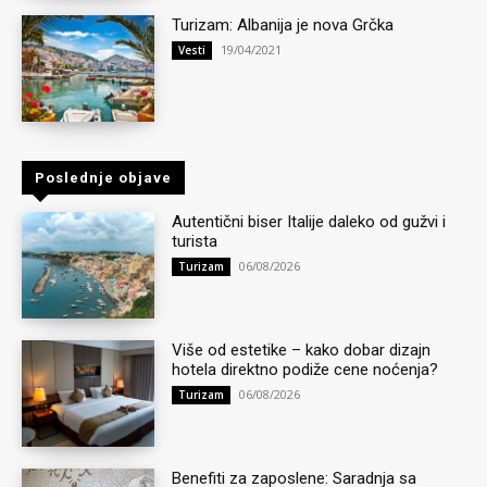
Turizam: Albanija je nova Grčka
19/04/2021
Vesti
Poslednje objave
Autentični biser Italije daleko od gužvi i
turista
06/08/2026
Turizam
Više od estetike – kako dobar dizajn
hotela direktno podiže cene noćenja?
06/08/2026
Turizam
Benefiti za zaposlene: Saradnja sa