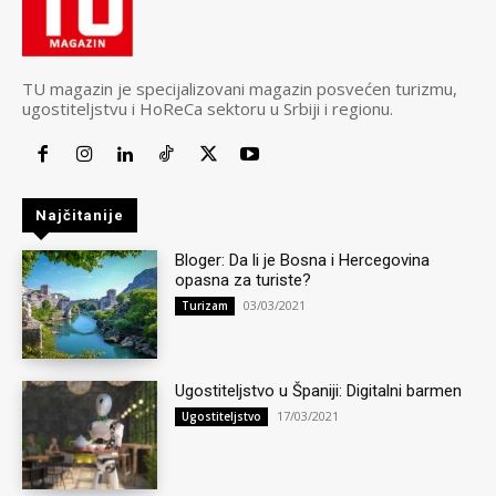
TU magazin je specijalizovani magazin posvećen turizmu,
ugostiteljstvu i HoReCa sektoru u Srbiji i regionu.
Najčitanije
Bloger: Da li je Bosna i Hercegovina
opasna za turiste?
03/03/2021
Turizam
Ugostiteljstvo u Španiji: Digitalni barmen
17/03/2021
Ugostiteljstvo