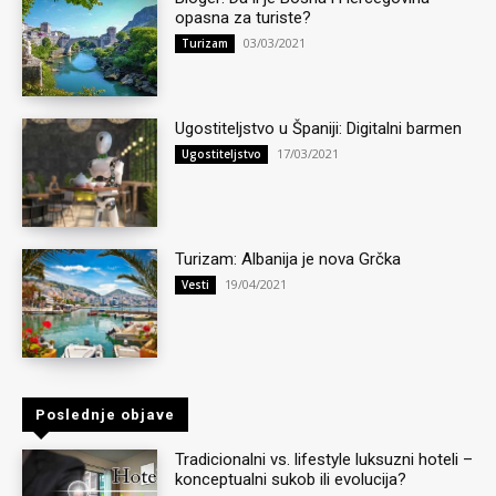
opasna za turiste?
03/03/2021
Turizam
Ugostiteljstvo u Španiji: Digitalni barmen
17/03/2021
Ugostiteljstvo
Turizam: Albanija je nova Grčka
19/04/2021
Vesti
Poslednje objave
Tradicionalni vs. lifestyle luksuzni hoteli –
konceptualni sukob ili evolucija?