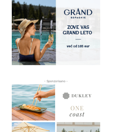
- Sponzorisano -