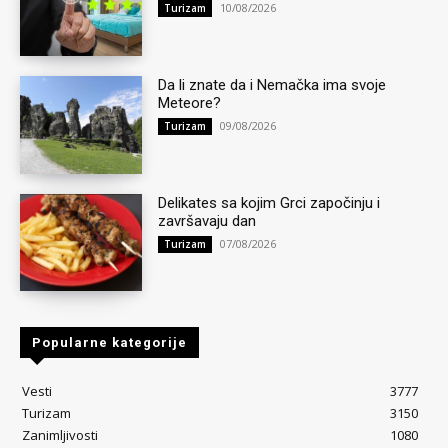
10/08/2026
Turizam
Da li znate da i Nemačka ima svoje
Meteore?
09/08/2026
Turizam
Delikates sa kojim Grci započinju i
završavaju dan
07/08/2026
Turizam
Popularne kategorije
Vesti
3777
Turizam
3150
Zanimljivosti
1080