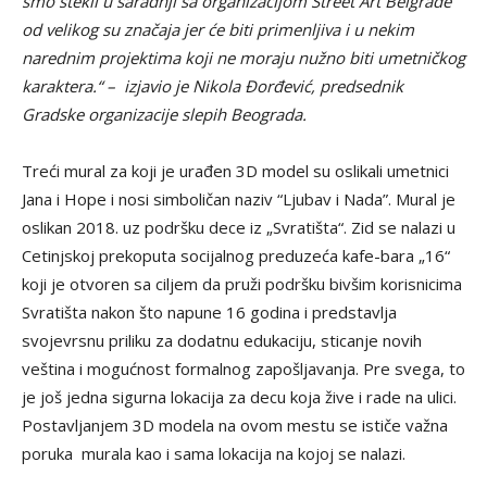
smo stekli u saradnji sa organizacijom Street Art Belgrade
od velikog su značaja jer će biti primenljiva i u nekim
narednim projektima koji ne moraju nužno biti umetničkog
karaktera.“ – izjavio je Nikola Đorđević, predsednik
Gradske organizacije slepih Beograda.
Treći mural za koji je urađen 3D model su oslikali umetnici
Jana i Hope i nosi simboličan naziv “Ljubav i Nada”. Mural je
oslikan 2018. uz podršku dece iz „Svratišta“. Zid se nalazi u
Cetinjskoj prekoputa socijalnog preduzeća kafe-bara „16“
koji je otvoren sa ciljem da pruži podršku bivšim korisnicima
Svratišta nakon što napune 16 godina i predstavlja
svojevrsnu priliku za dodatnu edukaciju, sticanje novih
veština i mogućnost formalnog zapošljavanja. Pre svega, to
je još jedna sigurna lokacija za decu koja žive i rade na ulici.
Postavljanjem 3D modela na ovom mestu se ističe važna
poruka murala kao i sama lokacija na kojoj se nalazi.