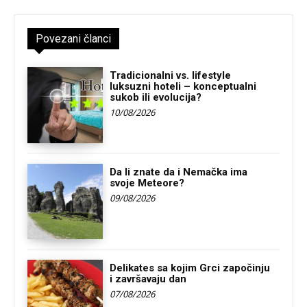
Povezani članci
Tradicionalni vs. lifestyle
luksuzni hoteli – konceptualni
sukob ili evolucija?
10/08/2026
Da li znate da i Nemačka ima
svoje Meteore?
09/08/2026
Delikates sa kojim Grci započinju
i završavaju dan
07/08/2026