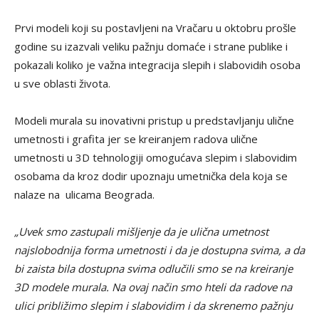
Prvi modeli koji su postavljeni na Vračaru u oktobru prošle
godine su izazvali veliku pažnju domaće i strane publike i
pokazali koliko je važna integracija slepih i slabovidih osoba
u sve oblasti života.
Modeli murala su inovativni pristup u predstavljanju ulične
umetnosti i grafita jer se kreiranjem radova ulične
umetnosti u 3D tehnologiji omogućava slepim i slabovidim
osobama da kroz dodir upoznaju umetnička dela koja se
nalaze na ulicama Beograda.
„Uvek smo zastupali mišljenje da je ulična umetnost
najslobodnija forma umetnosti i da je dostupna svima, a da
bi zaista bila dostupna svima odlučili smo se na kreiranje
3D modele murala. Na ovaj način smo hteli da radove na
ulici približimo slepim i slabovidim i da skrenemo pažnju