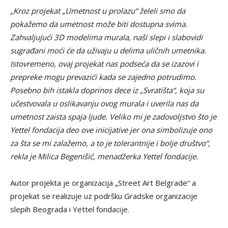
„Kroz projekat „Umetnost u prolazu“ želeli smo da
pokažemo da umetnost može biti dostupna svima.
Zahvaljujući 3D modelima murala, naši slepi i slabovidi
sugrađani moći će da uživaju u delima uličnih umetnika.
Istovremeno, ovaj projekat nas podseća da se izazovi i
prepreke mogu prevazići kada se zajedno potrudimo.
Posebno bih istakla doprinos dece iz „Svratišta“, koja su
učestvovala u oslikavanju ovog murala i uverila nas da
umetnost zaista spaja ljude. Veliko mi je zadovoljstvo što je
Yettel fondacija deo ove inicijative jer ona simbolizuje ono
za šta se mi zalažemo, a to je tolerantnije i bolje društvo“,
rekla je Milica Begenišić, menadžerka Yettel fondacije.
Autor projekta je organizacija „Street Art Belgrade“ a
projekat se realizuje uz podršku Gradske organizacije
slepih Beograda i Yettel fondacije.