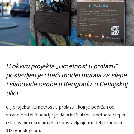
U okviru projekta „Umetnost u prolazu“
postavljen je i treći model murala za slepe
i slabovide osobe u Beogradu, u Cetinjskoj
ulici
Cilj projekta „Umetnost u prolazu“, koji je podržan od
strane Yettel fondacije je da približi uličnu umetnost slepim
i slabovidim osobama kroz postavljanje modela urađenih
3D tehnologijom.