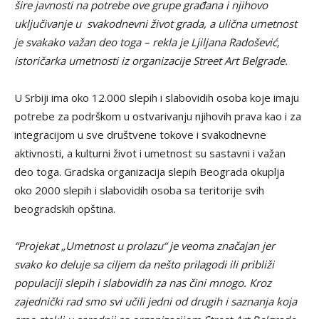
šire javnosti na potrebe ove grupe građana i njihovo
uključivanje u svakodnevni život grada, a ulična umetnost
je svakako važan deo toga – rekla je Ljiljana Radošević,
istoričarka umetnosti iz organizacije Street Art Belgrade.
U Srbiji ima oko 12.000 slepih i slabovidih osoba koje imaju
potrebe za podrškom u ostvarivanju njihovih prava kao i za
integracijom u sve društvene tokove i svakodnevne
aktivnosti, a kulturni život i umetnost su sastavni i važan
deo toga. Gradska organizacija slepih Beograda okuplja
oko 2000 slepih i slabovidih osoba sa teritorije svih
beogradskih opština.
“Projekat „Umetnost u prolazu“ je veoma značajan jer
svako ko deluje sa ciljem da nešto prilagodi ili približi
populaciji slepih i slabovidih za nas čini mnogo. Kroz
zajednički rad smo svi učili jedni od drugih i saznanja koja