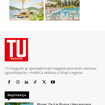
TU magazin je specijalizovani magazin posvećen turizmu,
ugostiteljstvu i HoReCa sektoru u Srbiji i regionu.
Najčitanije
Bloger: Da li je Bosna i Hercegovina