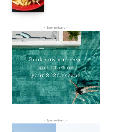
- Sponzorisano -
- Sponzorisano -