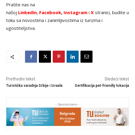
Pratite nas na
našoj
Linkedin
,
Facebook
,
Instagram
i
X
stranici, budite u
toku sa novostima i zanimljivostima iz turizma i
ugostiteljstva.
Prethodni tekst
Sledeći tekst
Turistička saradnja Srbije i Izraela
Sertifikacija pet-friendly lokacija
- Sponzorisano -