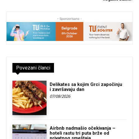
- Sponzorisano -
Povezani članci
Delikates sa kojim Grci započinju
i završavaju dan
07/08/2026
Airbnb nadmašio očekivanja –
hoteli rastu tri puta brže od
privatnog smeštaja