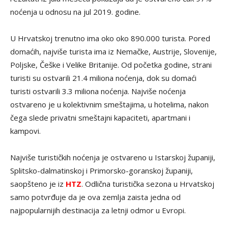
noćenja u odnosu na jul 2019. godine.
U Hrvatskoj trenutno ima oko oko 890.000 turista. Pored
domaćih, najviše turista ima iz Nemačke, Austrije, Slovenije,
Poljske, Češke i Velike Britanije. Od početka godine, strani
turisti su ostvarili 21.4 miliona noćenja, dok su domaći
turisti ostvarili 3.3 miliona noćenja. Najviše noćenja
ostvareno je u kolektivnim smeštajima, u hotelima, nakon
čega slede privatni smeštajni kapaciteti, apartmani i
kampovi.
Najviše turističkih noćenja je ostvareno u Istarskoj županiji,
Splitsko-dalmatinskoj i Primorsko-goranskoj županiji,
saopšteno je iz
HTZ
. Odlična turistička sezona u Hrvatskoj
samo potvrđuje da je ova zemlja zaista jedna od
najpopularnijih destinacija za letnji odmor u Evropi.