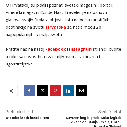
O Hrvatskoj su pisali i poznati svetski magazini i portali.
Američki magazin Conde Nast Traveler je na osnovu
glasova svojih čitalaca objavio listu najboljih turističkih
destinacija na svetu.
Hrvatska
se našla među 20
najpopularnijih zemalja sveta.
Pratite nas na našoj
Facebook
i
Instagram
stranici, budite
u toku sa novostima i zanimljivostima iz turizma i
ugostiteljstva.
Prethodni tekst
Sledeći tekst
Otplatite kredit banci sirom
Savršen beg iz grada: Kako izgleda
vikend opuštanja udvoje, u srcu
Rogaške Slatine?