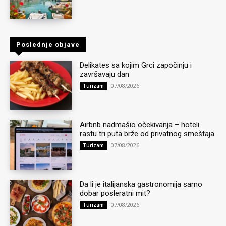
Poslednje objave
Delikates sa kojim Grci započinju i
završavaju dan
07/08/2026
Turizam
Airbnb nadmašio očekivanja – hoteli
rastu tri puta brže od privatnog smeštaja
07/08/2026
Turizam
Da li je italijanska gastronomija samo
dobar posleratni mit?
07/08/2026
Turizam