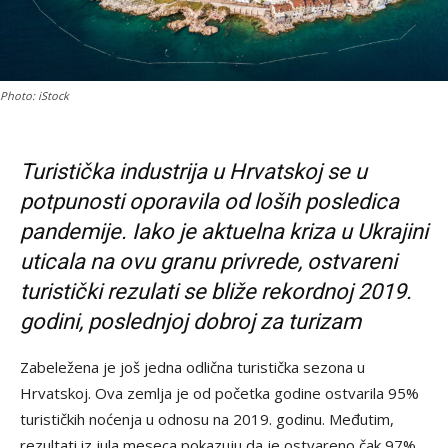
Photo: iStock
Turistička industrija u Hrvatskoj se u
potpunosti oporavila od loših posledica
pandemije. Iako je aktuelna kriza u Ukrajini
uticala na ovu granu privrede, ostvareni
turistički rezulati se bliže rekordnoj 2019.
godini, poslednjoj dobroj za turizam
Zabeležena je još jedna odlična turistička sezona u
Hrvatskoj. Ova zemlja je od početka godine ostvarila 95%
turističkih noćenja u odnosu na 2019. godinu. Međutim,
rezultati iz jula meseca pokazuju da je ostvareno čak 97%