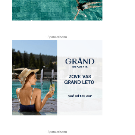
- Sponzorisano -
- Sponzorisano -