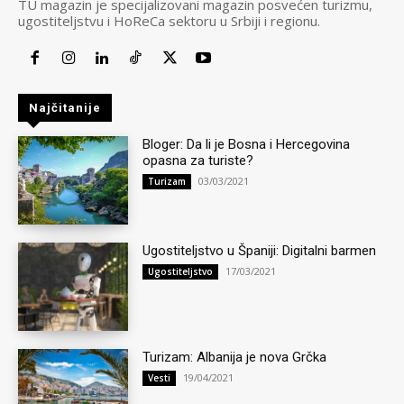
TU magazin je specijalizovani magazin posvećen turizmu,
ugostiteljstvu i HoReCa sektoru u Srbiji i regionu.
Najčitanije
Bloger: Da li je Bosna i Hercegovina
opasna za turiste?
03/03/2021
Turizam
Ugostiteljstvo u Španiji: Digitalni barmen
17/03/2021
Ugostiteljstvo
Turizam: Albanija je nova Grčka
19/04/2021
Vesti