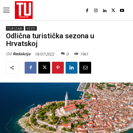
TURIZAM
VESTI
Odlična turistička sezona u
Hrvatskoj
Od
Redakcija
18/07/2022
0
1961