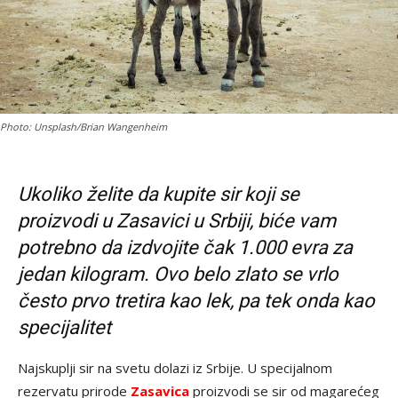
Photo: Unsplash/Brian Wangenheim
Ukoliko želite da kupite sir koji se
proizvodi u Zasavici u Srbiji, biće vam
potrebno da izdvojite čak 1.000 evra za
jedan kilogram. Ovo belo zlato se vrlo
često prvo tretira kao lek, pa tek onda kao
specijalitet
Najskuplji sir na svetu dolazi iz Srbije. U specijalnom
rezervatu prirode
Zasavica
proizvodi se sir od magarećeg