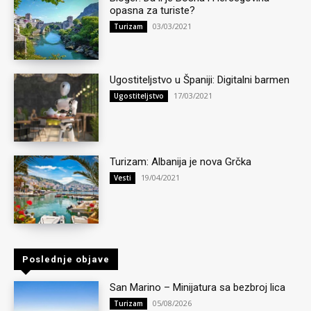
opasna za turiste?
03/03/2021
Turizam
Ugostiteljstvo u Španiji: Digitalni barmen
17/03/2021
Ugostiteljstvo
Turizam: Albanija je nova Grčka
19/04/2021
Vesti
Poslednje objave
San Marino – Minijatura sa bezbroj lica
05/08/2026
Turizam