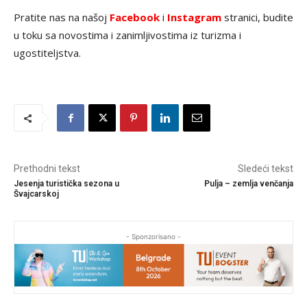
Pratite nas na našoj
Facebook
i
Instagram
stranici, budite
u toku sa novostima i zanimljivostima iz turizma i
ugostiteljstva.
Prethodni tekst
Sledeći tekst
Jesenja turistička sezona u
Pulja – zemlja venčanja
Švajcarskoj
- Sponzorisano -