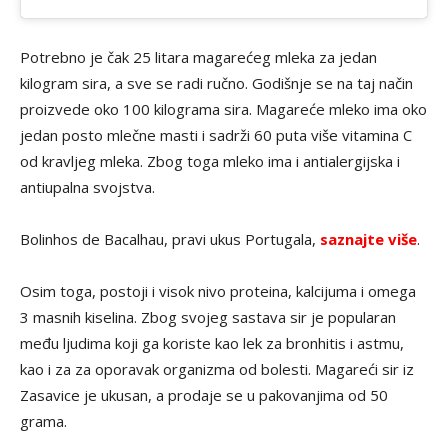
Potrebno je čak 25 litara magarećeg mleka za jedan
kilogram sira, a sve se radi ručno. Godišnje se na taj način
proizvede oko 100 kilograma sira. Magareće mleko ima oko
jedan posto mlečne masti i sadrži 60 puta više vitamina C
od kravljeg mleka. Zbog toga mleko ima i antialergijska i
antiupalna svojstva.
Bolinhos de Bacalhau, pravi ukus Portugala,
saznajte više
.
Osim toga, postoji i visok nivo proteina, kalcijuma i omega
3 masnih kiselina. Zbog svojeg sastava sir je popularan
među ljudima koji ga koriste kao lek za bronhitis i astmu,
kao i za za oporavak organizma od bolesti. Magareći sir iz
Zasavice je ukusan, a prodaje se u pakovanjima od 50
grama.