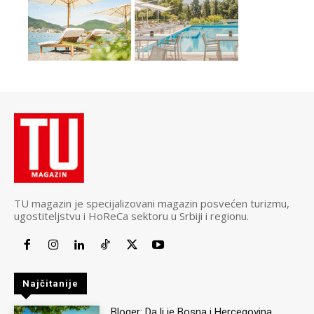
TU magazin je specijalizovani magazin posvećen turizmu,
ugostiteljstvu i HoReCa sektoru u Srbiji i regionu.
Najčitanije
Bloger: Da li je Bosna i Hercegovina