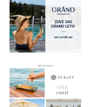
- Sponzorisano -