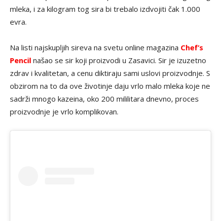
mleka, i za kilogram tog sira bi trebalo izdvojiti čak 1.000
evra.
Na listi najskupljih sireva na svetu online magazina
Chef’s
Pencil
našao se sir koji proizvodi u Zasavici. Sir je izuzetno
zdrav i kvalitetan, a cenu diktiraju sami uslovi proizvodnje. S
obzirom na to da ove životinje daju vrlo malo mleka koje ne
sadrži mnogo kazeina, oko 200 mililitara dnevno, proces
proizvodnje je vrlo komplikovan.