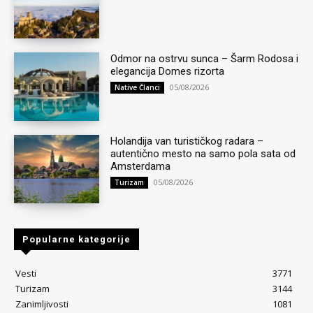
Odmor na ostrvu sunca – Šarm Rodosa i
elegancija Domes rizorta
05/08/2026
Native Članci
Holandija van turističkog radara –
autentično mesto na samo pola sata od
Amsterdama
05/08/2026
Turizam
Popularne kategorije
Vesti
3771
Turizam
3144
Zanimljivosti
1081