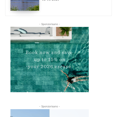
- Sponzorisano -
- Sponzorisano -