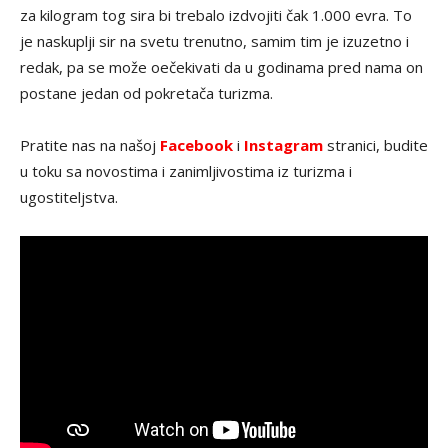
za kilogram tog sira bi trebalo izdvojiti čak 1.000 evra. To
je naskuplji sir na svetu trenutno, samim tim je izuzetno i
redak, pa se može oečekivati da u godinama pred nama on
postane jedan od pokretača turizma.
Pratite nas na našoj
Facebook
i
Instagram
stranici, budite
u toku sa novostima i zanimljivostima iz turizma i
ugostiteljstva.