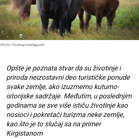
Photo: Pixabay/castleguard
Opšte je poznata stvar da su životinje i
priroda neizostavni deo turističke ponude
svake zemlje, ako izuzmemo kuturno-
istorijske sadržaje. Međutim, u poslednjim
godinama se sve više ističu životinje kao
nosioci i pokretači turizma neke zemlje,
kao što je to slučaj sa na primer
Kirgistanom