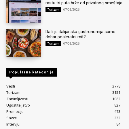
rastu tri puta brže od privatnog smeštaja
07/08/2026
Turizam
Da li je italijanska gastronomija samo
dobar posleratni mit?
07/08/2026
Turizam
Popularne kategorije
Vesti
3778
Turizam
3151
Zanimljivosti
1082
Ugostiteljstvo
827
Promocije
473
Saveti
232
Intervjui
84