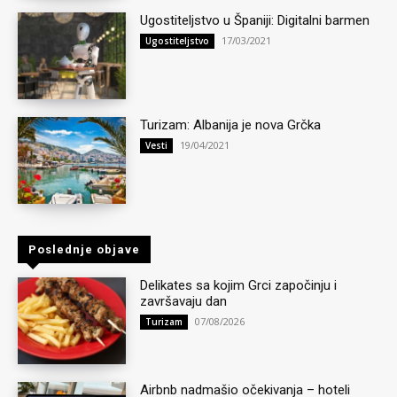
Ugostiteljstvo u Španiji: Digitalni barmen
17/03/2021
Ugostiteljstvo
Turizam: Albanija je nova Grčka
19/04/2021
Vesti
Poslednje objave
Delikates sa kojim Grci započinju i
završavaju dan
07/08/2026
Turizam
Airbnb nadmašio očekivanja – hoteli