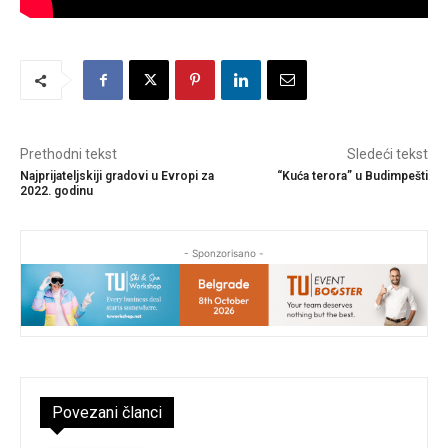
Prethodni tekst
Sledeći tekst
Najprijateljskiji gradovi u Evropi za
“Kuća terora” u Budimpešti
2022. godinu
- Sponzorisano -
Povezani članci