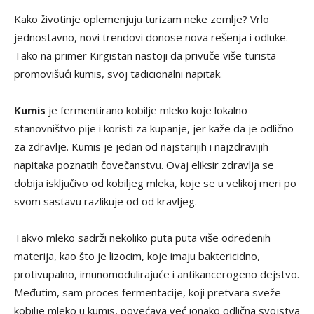
Kako životinje oplemenjuju turizam neke zemlje? Vrlo
jednostavno, novi trendovi donose nova rešenja i odluke.
Tako na primer Kirgistan nastoji da privuče više turista
promovišući kumis, svoj tadicionalni napitak.
Kumis
je fermentirano kobilje mleko koje lokalno
stanovništvo pije i koristi za kupanje, jer kaže da je odlično
za zdravlje. Kumis je jedan od najstarijih i najzdravijih
napitaka poznatih čovečanstvu. Ovaj eliksir zdravlja se
dobija isključivo od kobiljeg mleka, koje se u velikoj meri po
svom sastavu razlikuje od od kravljeg.
Takvo mleko sadrži nekoliko puta puta više određenih
materija, kao što je lizocim, koje imaju baktericidno,
protivupalno, imunomodulirajuće i antikancerogeno dejstvo.
Međutim, sam proces fermentacije, koji pretvara sveže
kobilje mleko u kumis, povećava već ionako odlična svojstva