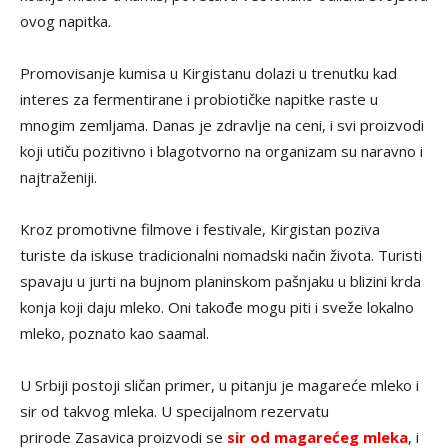
ovog napitka.
Promovisanje kumisa u Kirgistanu dolazi u trenutku kad
interes za fermentirane i probiotičke napitke raste u
mnogim zemljama. Danas je zdravlje na ceni, i svi proizvodi
koji utiču pozitivno i blagotvorno na organizam su naravno i
najtraženiji.
Kroz promotivne filmove i festivale, Kirgistan poziva
turiste da iskuse tradicionalni nomadski način života. Turisti
spavaju u jurti na bujnom planinskom pašnjaku u blizini krda
konja koji daju mleko. Oni takođe mogu piti i sveže lokalno
mleko, poznato kao saamal.
U Srbiji postoji sličan primer, u pitanju je magareće mleko i
sir od takvog mleka. U specijalnom rezervatu
prirode Zasavica proizvodi se
sir od magarećeg mleka
, i