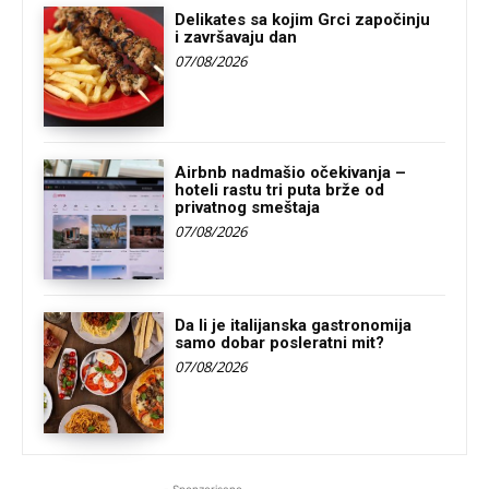
Delikates sa kojim Grci započinju
i završavaju dan
07/08/2026
Airbnb nadmašio očekivanja –
hoteli rastu tri puta brže od
privatnog smeštaja
07/08/2026
Da li je italijanska gastronomija
samo dobar posleratni mit?
07/08/2026
- Sponzorisano -