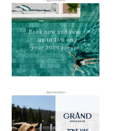
- Sponzorisano -