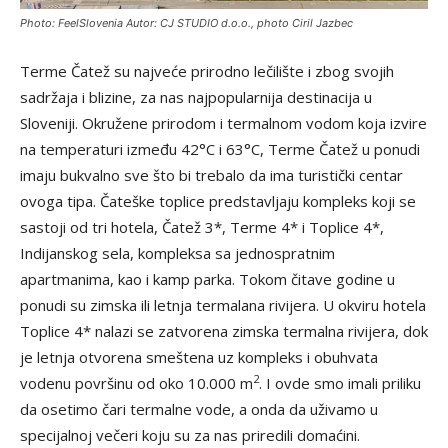
Photo: FeelSlovenia Autor: CJ STUDIO d.o.o., photo Ciril Jazbec
Terme Čatež su najveće prirodno lečilište i zbog svojih
sadržaja i blizine, za nas najpopularnija destinacija u
Sloveniji. Okružene prirodom i termalnom vodom koja izvire
na temperaturi između 42°C i 63°C, Terme Čatež u ponudi
imaju bukvalno sve što bi trebalo da ima turistički centar
ovoga tipa. Čateške toplice predstavljaju kompleks koji se
sastoji od tri hotela, Čatež 3*, Terme 4* i Toplice 4*,
Indijanskog sela, kompleksa sa jednospratnim
apartmanima, kao i kamp parka. Tokom čitave godine u
ponudi su zimska ili letnja termalana rivijera. U okviru hotela
Toplice 4* nalazi se zatvorena zimska termalna rivijera, dok
je letnja otvorena smeštena uz kompleks i obuhvata
2
vodenu površinu od oko 10.000 m
. I ovde smo imali priliku
da osetimo čari termalne vode, a onda da uživamo u
specijalnoj večeri koju su za nas priredili domaćini.