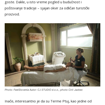
goste. Dakle, u isto vreme pogled u budućnost i
poštovanje tradicije – sjajan okvir za odličan turistički
proizvod.
Photo: FeelSlovenia Autor: CJ STUDIO d.o.o., photo Ciril Jazbec
Inače, interesantno je da su Terme Ptuj, kao jedne od