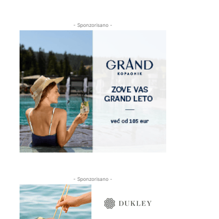
- Sponzorisano -
- Sponzorisano -