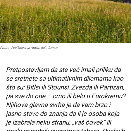
Photo: FeelSlovenia Autor: Jošt Gantar
Pretpostavljam da ste već imali priliku da
se sretnete sa ultimativnim dilemama kao
što su: Bitlsi ili Stounsi, Zvezda ili Partizan,
pa sve do one – crno ili belo u Eurokremu?
Njihova glavna svrha je da vam brzo i
jasno stave do znanja da li je osoba koja
je izabrala neku stranu, „vaš čovek“ ili