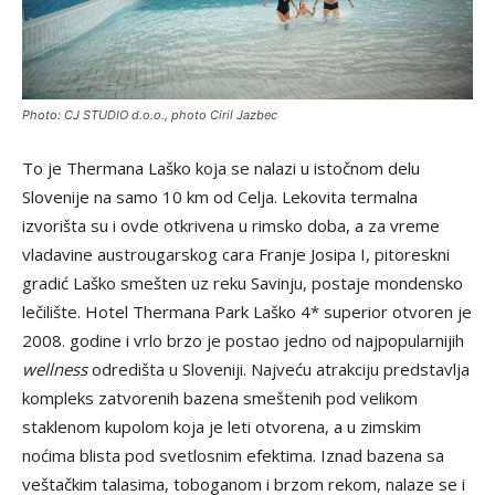
Photo: CJ STUDIO d.o.o., photo Ciril Jazbec
To je Thermana Laško koja se nalazi u istočnom delu
Slovenije na samo 10 km od Celja. Lekovita termalna
izvorišta su i ovde otkrivena u rimsko doba, a za vreme
vladavine austrougarskog cara Franje Josipa I, pitoreskni
gradić Laško smešten uz reku Savinju, postaje mondensko
lečilište. Hotel Thermana Park Laško 4* superior otvoren je
2008. godine i vrlo brzo je postao jedno od najpopularnijih
wellness
odredišta u Sloveniji. Najveću atrakciju predstavlja
kompleks zatvorenih bazena smeštenih pod velikom
staklenom kupolom koja je leti otvorena, a u zimskim
noćima blista pod svetlosnim efektima. Iznad bazena sa
veštačkim talasima, toboganom i brzom rekom, nalaze se i