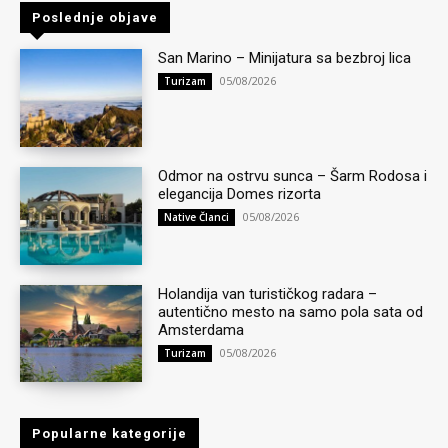
Poslednje objave
San Marino – Minijatura sa bezbroj lica
05/08/2026
Turizam
Odmor na ostrvu sunca – Šarm Rodosa i
elegancija Domes rizorta
05/08/2026
Native Članci
Holandija van turističkog radara –
autentično mesto na samo pola sata od
Amsterdama
05/08/2026
Turizam
Popularne kategorije