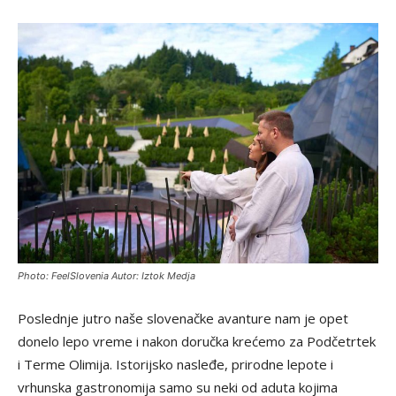
Photo: FeelSlovenia Autor: Iztok Medja
Poslednje jutro naše slovenačke avanture nam je opet
donelo lepo vreme i nakon doručka krećemo za Podčetrtek
i Terme Olimija. Istorijsko nasleđe, prirodne lepote i
vrhunska gastronomija samo su neki od aduta kojima