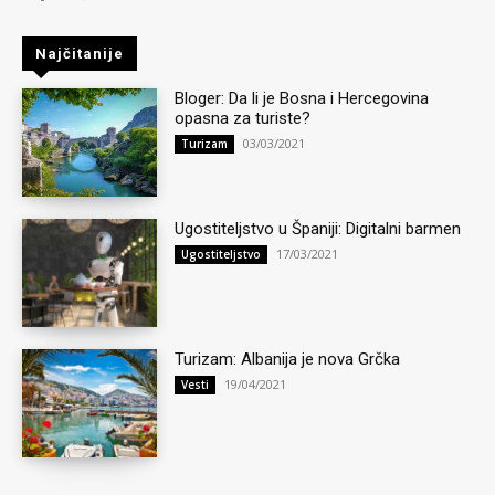
Najčitanije
Bloger: Da li je Bosna i Hercegovina
opasna za turiste?
03/03/2021
Turizam
Ugostiteljstvo u Španiji: Digitalni barmen
17/03/2021
Ugostiteljstvo
Turizam: Albanija je nova Grčka
19/04/2021
Vesti