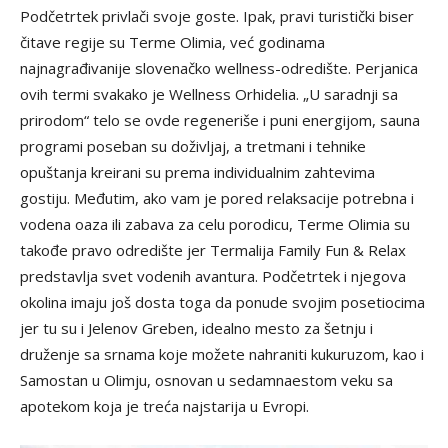
Podčetrtek privlači svoje goste. Ipak, pravi turistički biser
čitave regije su Terme Olimia, već godinama
najnagrađivanije slovenačko wellness-odredište. Perjanica
ovih termi svakako je Wellness Orhidelia. „U saradnji sa
prirodom“ telo se ovde regeneriše i puni energijom, sauna
programi poseban su doživljaj, a tretmani i tehnike
opuštanja kreirani su prema individualnim zahtevima
gostiju. Međutim, ako vam je pored relaksacije potrebna i
vodena oaza ili zabava za celu porodicu, Terme Olimia su
takođe pravo odredište jer Termalija Family Fun & Relax
predstavlja svet vodenih avantura. Podčetrtek i njegova
okolina imaju još dosta toga da ponude svojim posetiocima
jer tu su i Jelenov Greben, idealno mesto za šetnju i
druženje sa srnama koje možete nahraniti kukuruzom, kao i
Samostan u Olimju, osnovan u sedamnaestom veku sa
apotekom koja je treća najstarija u Evropi.