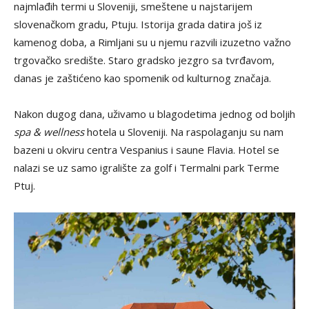
najmlađih termi u Sloveniji, smeštene u najstarijem
slovenačkom gradu, Ptuju. Istorija grada datira još iz
kamenog doba, a Rimljani su u njemu razvili izuzetno važno
trgovačko središte. Staro gradsko jezgro sa tvrđavom,
danas je zaštićeno kao spomenik od kulturnog značaja.
Nakon dugog dana, uživamo u blagodetima jednog od boljih
spa & wellness
hotela u Sloveniji. Na raspolaganju su nam
bazeni u okviru centra Vespanius i saune Flavia. Hotel se
nalazi se uz samo igralište za golf i Termalni park Terme
Ptuj.