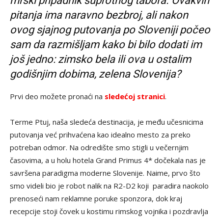
mrski pripadnik suprotnog tabora. Ovakvih
pitanja ima naravno bezbroj, ali nakon
ovog sjajnog putovanja po Sloveniji počeo
sam da razmišljam kako bi bilo dodati im
još jedno:
zimsko
bela ili ova u ostalim
godišnjim dobima, zelena Slovenija?
Prvi deo možete pronaći na
sledećoj stranici
.
Terme Ptuj, naša sledeća destinacija, je među učesnicima
putovanja već prihvaćena kao idealno mesto za preko
potreban odmor. Na odredište smo stigli u večernjim
časovima, a u holu hotela Grand Primus 4* dočekala nas je
savršena paradigma moderne Slovenije. Naime, prvo što
smo videli bio je robot nalik na R2-D2 koji paradira naokolo
prenoseći nam reklamne poruke sponzora, dok kraj
recepcije stoji čovek u kostimu rimskog vojnika i pozdravlja