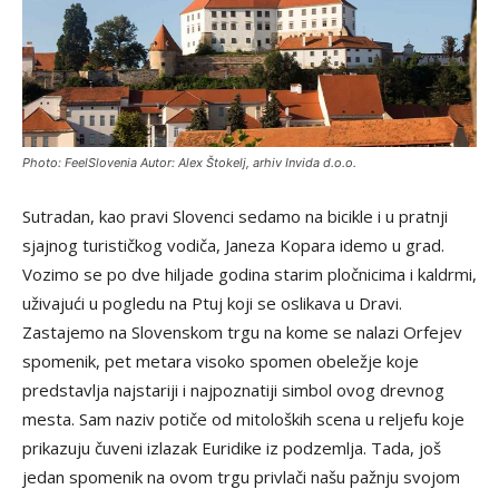
Photo: FeelSlovenia Autor: Alex Štokelj, arhiv Invida d.o.o.
Sutradan, kao pravi Slovenci sedamo na bicikle i u pratnji
sjajnog turističkog vodiča, Janeza Kopara idemo u grad.
Vozimo se po dve hiljade godina starim pločnicima i kaldrmi,
uživajući u pogledu na Ptuj koji se oslikava u Dravi.
Zastajemo na Slovenskom trgu na kome se nalazi Orfejev
spomenik, pet metara visoko spomen obeležje koje
predstavlja najstariji i najpoznatiji simbol ovog drevnog
mesta. Sam naziv potiče od mitoloških scena u reljefu koje
prikazuju čuveni izlazak Euridike iz podzemlja. Tada, još
jedan spomenik na ovom trgu privlači našu pažnju svojom