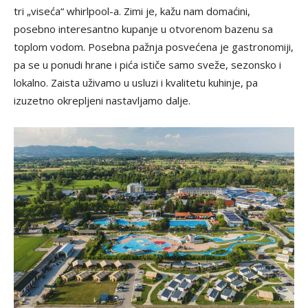
tri „viseća“ whirlpool-a. Zimi je, kažu nam domaćini,
posebno interesantno kupanje u otvorenom bazenu sa
toplom vodom. Posebna pažnja posvećena je gastronomiji,
pa se u ponudi hrane i pića ističe samo sveže, sezonsko i
lokalno. Zaista uživamo u usluzi i kvalitetu kuhinje, pa
izuzetno okrepljeni nastavljamo dalje.