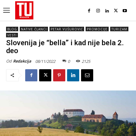
BLOG
NATIVE ČLANCI
PETAR VUŠUROVIĆ
PROMOCIJE
TURIZAM
VESTI
Slovenija je “bella” i kad nije bela 2.
deo
Od
Redakcija
08/11/2022
0
2125