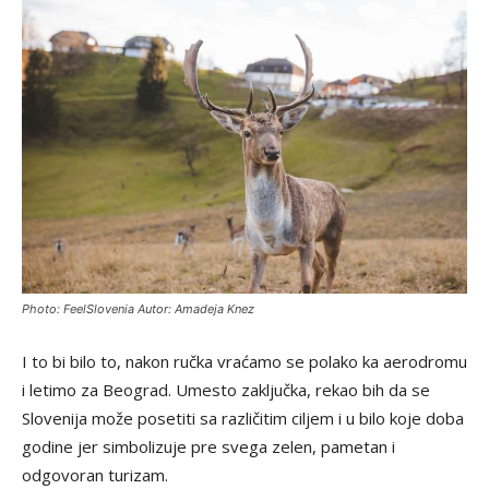
Photo: FeelSlovenia Autor: Amadeja Knez
I to bi bilo to, nakon ručka vraćamo se polako ka aerodromu
i letimo za Beograd. Umesto zaključka, rekao bih da se
Slovenija može posetiti sa različitim ciljem i u bilo koje doba
godine jer simbolizuje pre svega zelen, pametan i
odgovoran turizam.