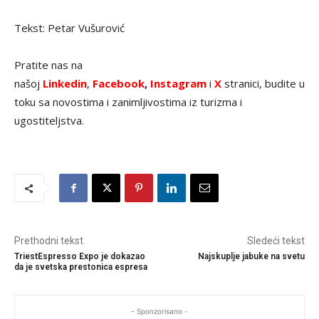
Tekst: Petar Vušurović
Pratite nas na
našoj
Linkedin
,
Facebook
,
Instagram
i
X
stranici, budite u
toku sa novostima i zanimljivostima iz turizma i
ugostiteljstva.
Prethodni tekst
Sledeći tekst
TriestEspresso Expo je dokazao
Najskuplje jabuke na svetu
da je svetska prestonica espresa
- Sponzorisano -