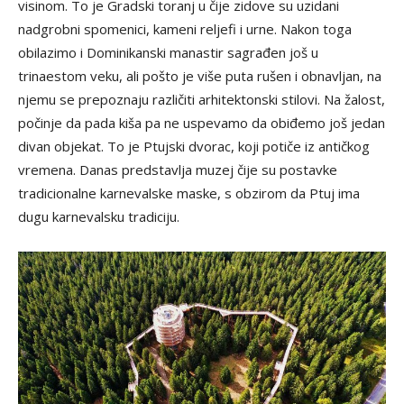
visinom. To je Gradski toranj u čije zidove su uzidani
nadgrobni spomenici, kameni reljefi i urne. Nakon toga
obilazimo i Dominikanski manastir sagrađen još u
trinaestom veku, ali pošto je više puta rušen i obnavljan, na
njemu se prepoznaju različiti arhitektonski stilovi. Na žalost,
počinje da pada kiša pa ne uspevamo da obiđemo još jedan
divan objekat. To je Ptujski dvorac, koji potiče iz antičkog
vremena. Danas predstavlja muzej čije su postavke
tradicionalne karnevalske maske, s obzirom da Ptuj ima
dugu karnevalsku tradiciju.