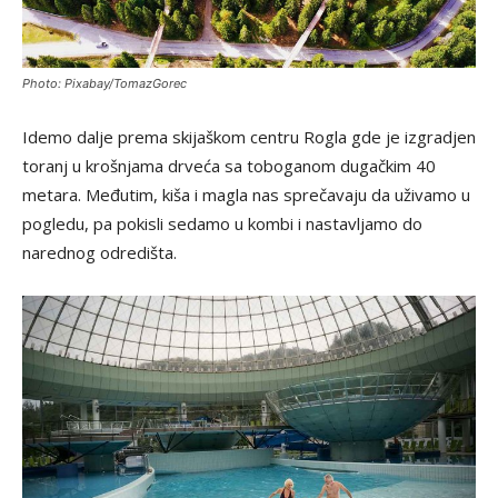
Photo: Pixabay/TomazGorec
Idemo dalje prema skijaškom centru Rogla gde je izgradjen
toranj u krošnjama drveća sa toboganom dugačkim 40
metara. Međutim, kiša i magla nas sprečavaju da uživamo u
pogledu, pa pokisli sedamo u kombi i nastavljamo do
narednog odredišta.