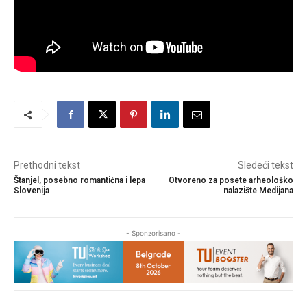
Prethodni tekst
Sledeći tekst
Štanjel, posebno romantična i lepa
Otvoreno za posete arheološko
Slovenija
nalazište Medijana
- Sponzorisano -