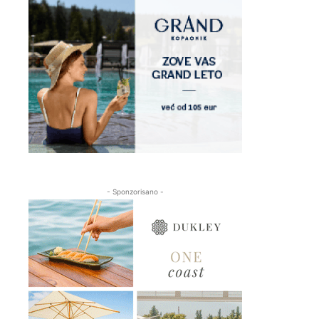
- Sponzorisano -