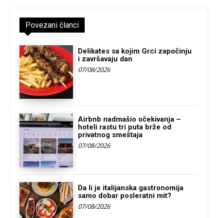
Povezani članci
Delikates sa kojim Grci započinju
i završavaju dan
07/08/2026
Airbnb nadmašio očekivanja –
hoteli rastu tri puta brže od
privatnog smeštaja
07/08/2026
Da li je italijanska gastronomija
samo dobar posleratni mit?
07/08/2026