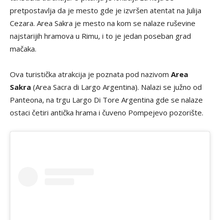
pretpostavlja da je mesto gde je izvršen atentat na Julija
Cezara. Area Sakra je mesto na kom se nalaze ruševine
najstarijih hramova u Rimu, i to je jedan poseban grad
mačaka.
Ova turistička atrakcija je poznata pod nazivom
Area
Sakra
(Area Sacra di Largo Argentina). Nalazi se južno od
Panteona, na trgu Largo Di Tore Argentina gde se nalaze
ostaci četiri antička hrama i čuveno Pompejevo pozorište.