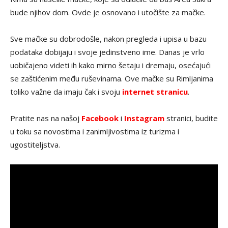
bude njihov dom. Ovde je osnovano i utočište za mačke.
Sve mačke su dobrodošle, nakon pregleda i upisa u bazu
podataka dobijaju i svoje jedinstveno ime. Danas je vrlo
uobičajeno videti ih kako mirno šetaju i dremaju, osećajući
se zaštićenim među ruševinama. Ove mačke su Rimljanima
toliko važne da imaju čak i svoju
internet stranicu
.
Pratite nas na našoj
Facebook
i
Instagram
stranici, budite
u toku sa novostima i zanimljivostima iz turizma i
ugostiteljstva.