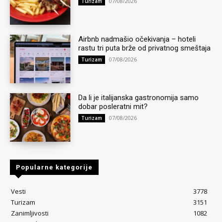
07/08/2026
Turizam
Airbnb nadmašio očekivanja – hoteli
rastu tri puta brže od privatnog smeštaja
07/08/2026
Turizam
Da li je italijanska gastronomija samo
dobar posleratni mit?
07/08/2026
Turizam
Popularne kategorije
Vesti
3778
Turizam
3151
Zanimljivosti
1082