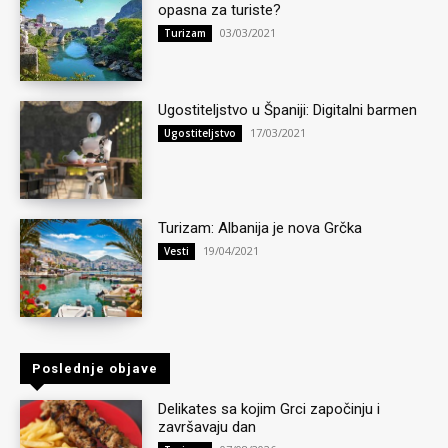
opasna za turiste?
03/03/2021
Turizam
Ugostiteljstvo u Španiji: Digitalni barmen
17/03/2021
Ugostiteljstvo
Turizam: Albanija je nova Grčka
19/04/2021
Vesti
Poslednje objave
Delikates sa kojim Grci započinju i
završavaju dan