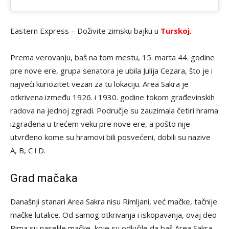
Eastern Express – Doživite zimsku bajku u
Turskoj
.
Prema verovanju, baš na tom mestu, 15. marta 44. godine
pre nove ere, grupa senatora je ubila Julija Cezara, što je i
najveći kuriozitet vezan za tu lokaciju. Area Sakra je
otkrivena između 1926. i 1930. godine tokom građevinskih
radova na jednoj zgradi. Područje su zauzimala četiri hrama
izgrađena u trećem veku pre nove ere, a pošto nije
utvrđeno kome su hramovi bili posvećeni, dobili su nazive
A, B, C i D.
Grad mačaka
Današnji stanari Area Sakra nisu Rimljani, već mačke, tačnije
mačke lutalice. Od samog otkrivanja i iskopavanja, ovaj deo
Rima su naselile mačke, koje su odlučile da baš Area Sakra