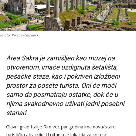
Photo: Pixabay/xlizziexx
Area Sakra je zamišljen kao muzej na
otvorenom, imaće uzdignuta šetališta,
pešačke staze, kao i pokriven izložbeni
prostor za posete turista. Oni će moći
samo da posmatraju ostatke, dok će u
njima svakodnevno uživati jedni posebni
stanari
Glavni grad Italije Rim već par godina ima novu/staru
turističku atrakciju. U pitanju je lokacija za koju se