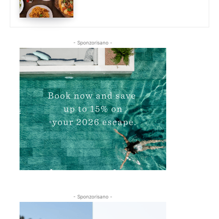
- Sponzorisano -
- Sponzorisano -