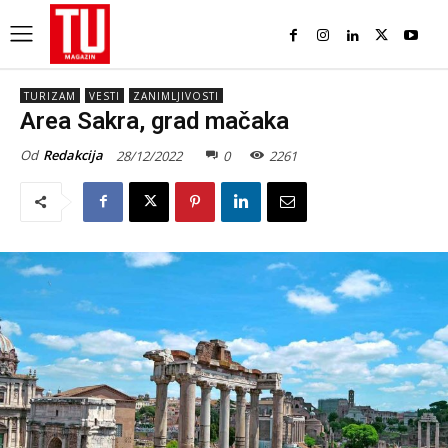
TURIZAM
VESTI
ZANIMLJIVOSTI
Area Sakra, grad mačaka
Od
Redakcija
28/12/2022
0
2261