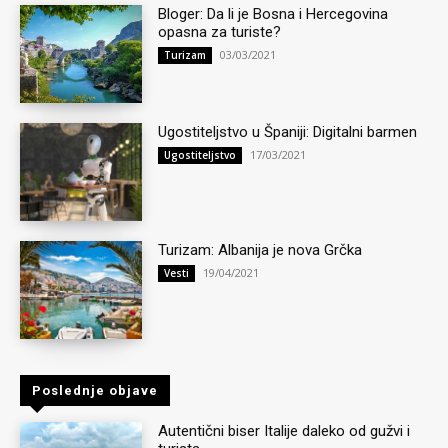
Bloger: Da li je Bosna i Hercegovina
opasna za turiste?
03/03/2021
Turizam
Ugostiteljstvo u Španiji: Digitalni barmen
17/03/2021
Ugostiteljstvo
Turizam: Albanija je nova Grčka
19/04/2021
Vesti
Poslednje objave
Autentični biser Italije daleko od gužvi i