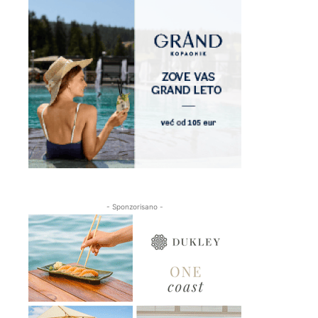
- Sponzorisano -