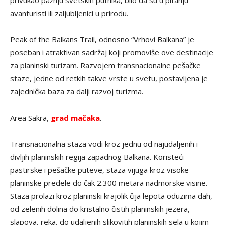
privukao pažnju svetskih putnika, bilo da su u pitanju
avanturisti ili zaljubljenici u prirodu.
Peak of the Balkans Trail, odnosno “Vrhovi Balkana” je
poseban i atraktivan sadržaj koji promoviše ove destinacije
za planinski turizam. Razvojem transnacionalne pešačke
staze, jedne od retkih takve vrste u svetu, postavljena je
zajednička baza za dalji razvoj turizma.
Area Sakra,
grad mačaka
.
Transnacionalna staza vodi kroz jednu od najudaljenih i
divljih planinskih regija zapadnog Balkana. Koristeći
pastirske i pešačke puteve, staza vijuga kroz visoke
planinske predele do čak 2.300 metara nadmorske visine.
Staza prolazi kroz planinski krajolik čija lepota oduzima dah,
od zelenih dolina do kristalno čistih planinskih jezera,
slapova, reka, do udaljenih slikovitih planinskih sela u kojim