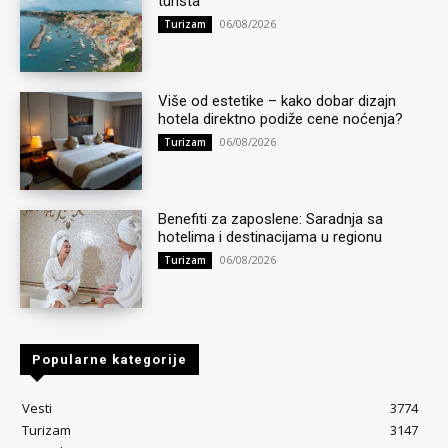
turista
06/08/2026
Turizam
Više od estetike – kako dobar dizajn
hotela direktno podiže cene noćenja?
06/08/2026
Turizam
Benefiti za zaposlene: Saradnja sa
hotelima i destinacijama u regionu
06/08/2026
Turizam
Popularne kategorije
Vesti
3774
Turizam
3147