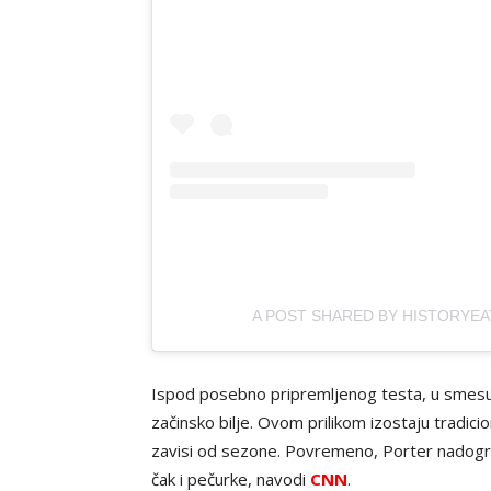
A POST SHARED BY HISTORYEA
Ispod posebno pripremljenog testa, u smesu m
začinsko bilje. Ovom prilikom izostaju tradicio
zavisi od sezone. Povremeno, Porter nadograđ
čak i pečurke, navodi
CNN
.