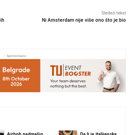
Sledeći tekst
ih
Ni Amsterdam nije više ono što je bio
- Sponzorisano -
Airbnb nadmašio
Da li je italijanska