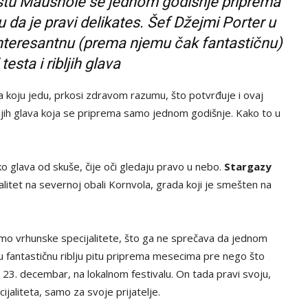
tu Maushole se jednom godišnje priprema
 da je pravi delikates. Šef Džejmi Porter u
o interesantnu (prema njemu čak fantastičnu)
testa i ribljih glava
ana koju jedu, prkosi zdravom razumu, što potvrđuje i ovaj
ibljih glava koja se priprema samo jednom godišnje. Kako to u
iko glava od skuše, čije oči gledaju pravo u nebo.
Stargazy
ijalitet na severnoj obali Kornvola, grada koji je smešten na
amo vrhunske specijalitete, što ga ne sprečava da jednom
u fantastičnu riblju pitu priprema mesecima pre nego što
o 23. decembar, na lokalnom festivalu. On tada pravi svoju,
ijaliteta, samo za svoje prijatelje.