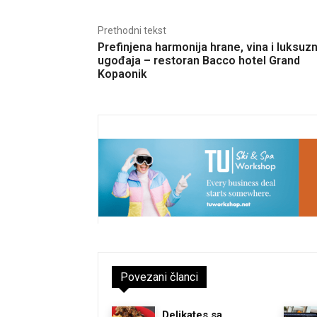
Prethodni tekst
Prefinjena harmonija hrane, vina i luksuzn
ugođaja – restoran Bacco hotel Grand
Kopaonik
Povezani članci
Delikates sa