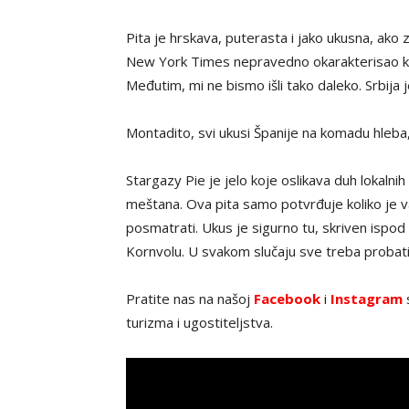
Pita je hrskava, puterasta i jako ukusna, ako 
New York Times nepravedno okarakterisao ka
Međutim, mi ne bismo išli tako daleko. Srbija
Montadito, svi ukusi Španije na komadu hleba
Stargazy Pie je jelo koje oslikava duh lokalnih 
meštana. Ova pita samo potvrđuje koliko je važn
posmatrati. Ukus je sigurno tu, skriven ispod ri
Kornvolu. U svakom slučaju sve treba probati,
Pratite nas na našoj
Facebook
i
Instagram
s
turizma i ugostiteljstva.