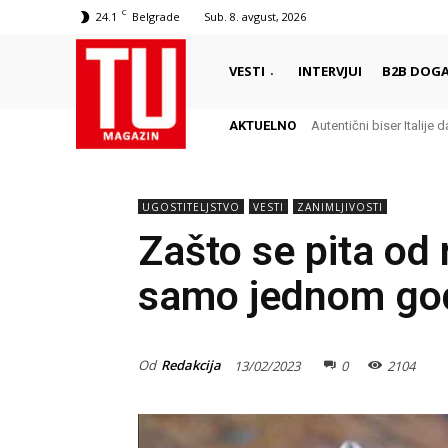
C
24.1
Belgrade
Sub. 8. avgust, 2026
VESTI
INTERVJUI
B2B DOGA
AKTUELNO
Autentični biser Italije da
Delikates sa kojim Gr
UGOSTITELJSTVO
VESTI
ZANIMLJIVOSTI
Zašto se pita od 
samo jednom god
Od
Redakcija
13/02/2023
0
2104