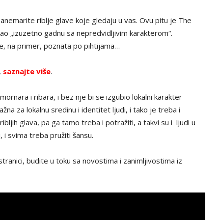
zanemarite riblje glave koje gledaju u vas. Ovu pitu je The
o „izuzetno gadnu sa nepredvidljivim karakterom“.
 je, na primer, poznata po pihtijama…
,
saznajte više
.
mornara i ribara, i bez nje bi se izgubio lokalni karakter
a za lokalnu sredinu i identitet ljudi, i tako je treba i
bljih glava, pa ga tamo treba i potražiti, a takvi su i ljudi u
 i svima treba pružiti šansu.
tranici, budite u toku sa novostima i zanimljivostima iz