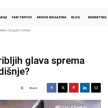
ĐAJI
FAM TRIPOVI
ARHIVA MAGAZINA
BLOG
MARKETING
leko od gužvi i turista
ci započinju i završavaju dan
ribljih glava sprema
išnje?
Share