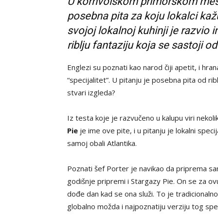
U kornvolskom primorskom mes
posebna pita za koju lokalci kažu
svojoj lokalnoj kuhinji je razvi
riblju fantaziju koja se sastoji od 
Englezi su poznati kao narod čiji apetit, i hr
“specijalitet”. U pitanju je posebna pita od r
stvari izgleda?
Iz testa koje je razvučeno u kalupu viri nekol
Pie
je ime ove pite, i u pitanju je lokalni spec
samoj obali Atlantika.
Poznati šef Porter je navikao da priprema s
godišnje pripremi i Stargazy Pie. On se za ov
dođe dan kad se ona služi. To je tradicionaln
globalno možda i najpoznatiju verziju tog spec