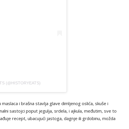
TS (@HISTORYEATS)
aslaca i brašna stavlja glave dimljenog oslića, skuše i
nalni sastojci poput jegulja, srdela, i ajkula, međutim, sve to
uje recept, ubacujući jastoga, dagnje ili grdobinu, možda