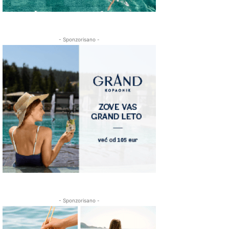
- Sponzorisano -
- Sponzorisano -