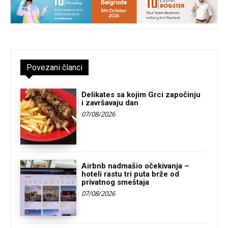
Povezani članci
Delikates sa kojim Grci započinju
i završavaju dan
07/08/2026
Airbnb nadmašio očekivanja –
hoteli rastu tri puta brže od
privatnog smeštaja
07/08/2026