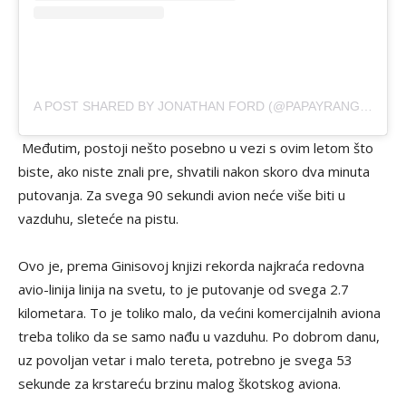
A POST SHARED BY JONATHAN FORD (@PAPAYRANGER)
Međutim, postoji nešto posebno u vezi s ovim letom što
biste, ako niste znali pre, shvatili nakon skoro dva minuta
putovanja. Za svega 90 sekundi avion neće više biti u
vazduhu, sleteće na pistu.
Ovo je, prema Ginisovoj knjizi rekorda najkraća redovna
avio-linija linija na svetu, to je putovanje od svega 2.7
kilometara. To je toliko malo, da većini komercijalnih aviona
treba toliko da se samo nađu u vazduhu. Po dobrom danu,
uz povoljan vetar i malo tereta, potrebno je svega 53
sekunde za krstareću brzinu malog škotskog aviona.