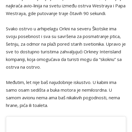
najkraća avio-linija na svetu između ostrva Westraya i Papa
Westraya, gde putovanje traje čitavih 90 sekundi.
Svako ostrvo u arhipelagu Orkni na severu Škotske ima
svoju posebnost i sva su savršena za posmatranje ptica,
šetnju, za odmor na plaži pored starih svetionika. Upravo je
sve to dostupno turistima zahvaljujući Orkney Interisland
kompaniji, koja omogućava da turisti mogu da “skoknu” sa
ostrva na ostrvo.
Međutim, let nije baš najudobnije iskustvo. U kabini ima
samo osam sedišta a buka motora je nemilosrdna. U
samom avionu nema ama baš nikakvih pogodnosti, nema
hrane, pića ili toaleta.