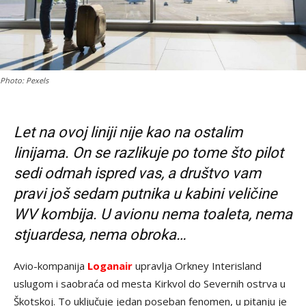
Photo: Pexels
Let na ovoj liniji nije kao na ostalim
linijama. On se razlikuje po tome što pilot
sedi odmah ispred vas, a društvo vam
pravi još sedam putnika u kabini veličine
WV kombija. U avionu nema toaleta, nema
stjuardesa, nema obroka…
Avio-kompanija
Loganair
upravlja Orkney Interisland
uslugom i saobraća od mesta Kirkvol do Severnih ostrva u
Škotskoj. To uključuje jedan poseban fenomen, u pitanju je