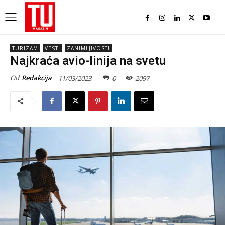
TURIZAM
VESTI
ZANIMLJIVOSTI
Najkraća avio-linija na svetu
Od
Redakcija
11/03/2023
0
2097