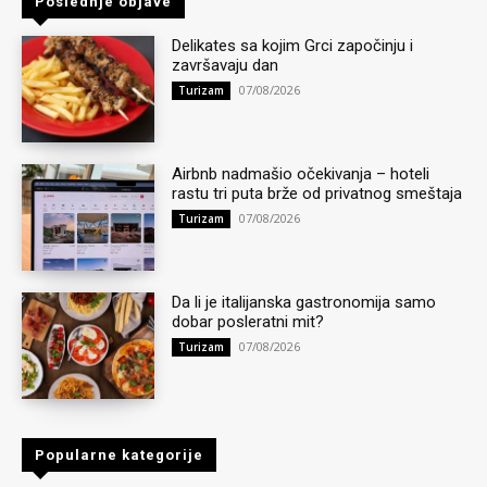
Poslednje objave
Delikates sa kojim Grci započinju i
završavaju dan
07/08/2026
Turizam
Airbnb nadmašio očekivanja – hoteli
rastu tri puta brže od privatnog smeštaja
07/08/2026
Turizam
Da li je italijanska gastronomija samo
dobar posleratni mit?
07/08/2026
Turizam
Popularne kategorije