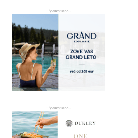
- Sponzorisano -
- Sponzorisano -