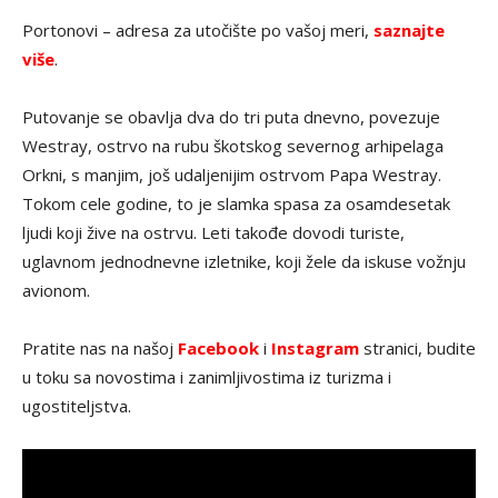
Portonovi – adresa za utočište po vašoj meri,
saznajte
više
.
Putovanje se obavlja dva do tri puta dnevno, povezuje
Westray, ostrvo na rubu škotskog severnog arhipelaga
Orkni, s manjim, još udaljenijim ostrvom Papa Westray.
Tokom cele godine, to je slamka spasa za osamdesetak
ljudi koji žive na ostrvu. Leti takođe dovodi turiste,
uglavnom jednodnevne izletnike, koji žele da iskuse vožnju
avionom.
Pratite nas na našoj
Facebook
i
Instagram
stranici, budite
u toku sa novostima i zanimljivostima iz turizma i
ugostiteljstva.