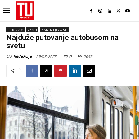
TURIZAM
VESTI
ZANIMLJIVOSTI
Najduže putovanje autobusom na
svetu
Od
Redakcija
29/03/2023
0
2055