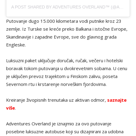
A POST SHARED BY ADVENTURES OVERLAND™ (@ADVENTURESOVERLAND)
Putovanje dugo 15.000 kilometara vodi putnike kroz 23
zemlje. Iz Turske se kreće preko Balkana i istočne Evrope,
Skandinavije i zapadne Evrope, sve do glavnog grada
Engleske.
Luksuzni paket uključuje doručak, ručak, večeru i hotelski
boravak tokom putovanja u dvokrevetnim sobama. U cenu
je uključen prevoz trajektom u Finskom zalivu, poseta
Severnom rtu i krstarenje norveškim fjordovima.
Kreiranje živopisnih trenutaka uz aktivan odmor,
saznajte
više
.
Adventures Overland je iznajmio za ovo putovanje
posebne luksuzne autobuse koji su dizajnirani za udobna