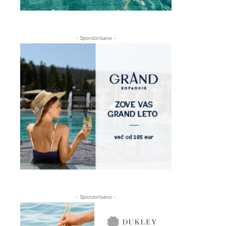
- Sponzorisano -
- Sponzorisano -