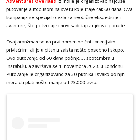
Adventures Overland
iz Indije je organizovao najduže
putovanje autobusom na svetu koje traje čak 60 dana. Ova
kompanija se specijalizovala za neobične ekspedicije i
avanture, što potvrđuje i novi sadržaj iz njihove ponude.
Ovaj aranžman se na prvi pomen ne čini zanimljivim i
privlačnim, ali je u pitanju zaista nešto posebno i skupo.
Ovo putovanje od 60 dana počinje 3. septembra u
Instabulu, a završava se 1. novembra 2023. u Londonu.
Putovanje je organizovano za 30 putnika i svako od njih
mora da plati nešto manje od 23.000 evra.