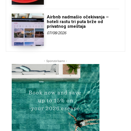
Airbnb nadmašio očekivanja –
hoteli rastu tri puta brže od
privatnog smeštaja
07/08/2026
- Sponzorisano -