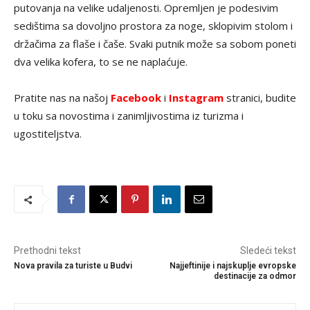
putovanja na velike udaljenosti. Opremljen je podesivim
sedištima sa dovoljno prostora za noge, sklopivim stolom i
držačima za flaše i čaše. Svaki putnik može sa sobom poneti
dva velika kofera, to se ne naplaćuje.
Pratite nas na našoj
Facebook
i
Instagram
stranici, budite
u toku sa novostima i zanimljivostima iz turizma i
ugostiteljstva.
Prethodni tekst
Sledeći tekst
Nova pravila za turiste u Budvi
Najjeftinije i najskuplje evropske
destinacije za odmor