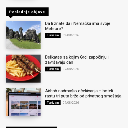
Poslednje objave
Da li znate da i Nemačka ima svoje
Meteore?
09/08/2026
Turizam
Delikates sa kojim Grci započinju i
završavaju dan
07/08/2026
Turizam
Airbnb nadmašio očekivanja – hoteli
rastu tri puta brže od privatnog smeštaja
07/08/2026
Turizam