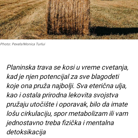
Photo: Pexels/Monica Turlui
Planinska trava se kosi u vreme cvetanja,
kad je njen potencijal za sve blagodeti
koje ona pruža najbolji. Sva eterična ulja,
kao i ostala prirodna lekovita svojstva
pružaju utočište i oporavak, bilo da imate
lošu cirkulaciju, spor metabolizam ili vam
jednostavno treba fizička i mentalna
detoksikacija