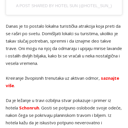
A POST SHARED BY HOTEL SUN (@HOTEL_SUN_)
Danas je to postalo lokalna turistička atrakcija koja preti da
se raširi po svetu. Domišljati lokalci su turistima, ukoliko je
takav slučaj potreban, spremni i da iznajme deo takve
trave. Oni mogu na njoj da odmaraju i upijaju mirise lavande
i ostalih divljih biljaka, kako bi se vraćali u neka nostalgična i
vesela vremena.
Kreiranje živopisnih trenutaka uz aktivan odmor,
saznajte
više
.
Da je ležanje u travi ozbiljna stvar pokazuje i primer iz
hotela
Schonruh
. Gosti se potpuno oslobode svoje odeće,
nakon čega se pokrivaju planinskom travom i biljem. Iz
hotela kažu da je iskustvo potpuno neverovatno i