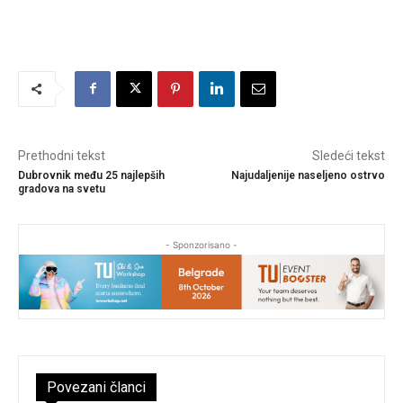
Prethodni tekst
Sledeći tekst
Dubrovnik među 25 najlepših
Najudaljenije naseljeno ostrvo
gradova na svetu
- Sponzorisano -
Povezani članci