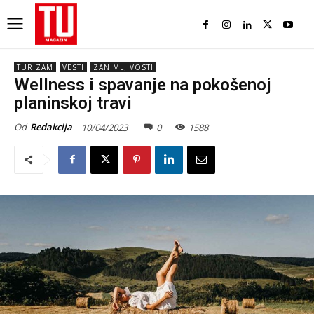
TURIZAM
VESTI
ZANIMLJIVOSTI
Wellness i spavanje na pokošenoj
planinskoj travi
Od
Redakcija
10/04/2023
0
1588