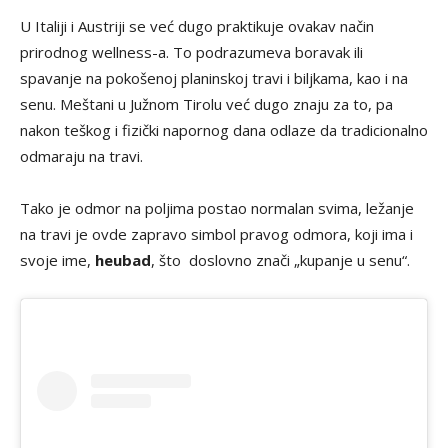
U Italiji i Austriji se već dugo praktikuje ovakav način
prirodnog wellness-a. To podrazumeva boravak ili
spavanje na pokošenoj planinskoj travi i biljkama, kao i na
senu. Meštani u Južnom Tirolu već dugo znaju za to, pa
nakon teškog i fizički napornog dana odlaze da tradicionalno
odmaraju na travi.
Tako je odmor na poljima postao normalan svima, ležanje
na travi je ovde zapravo simbol pravog odmora, koji ima i
svoje ime,
heubad
, što doslovno znači „kupanje u senu“.