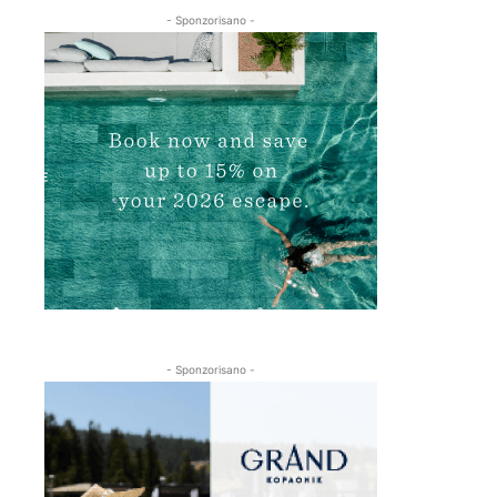
- Sponzorisano -
- Sponzorisano -