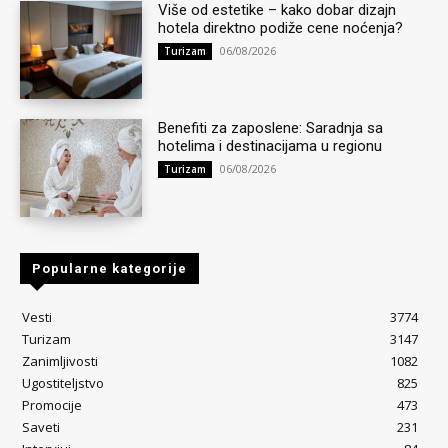
Više od estetike – kako dobar dizajn
hotela direktno podiže cene noćenja?
06/08/2026
Turizam
Benefiti za zaposlene: Saradnja sa
hotelima i destinacijama u regionu
06/08/2026
Turizam
Popularne kategorije
Vesti
3774
Turizam
3147
Zanimljivosti
1082
Ugostiteljstvo
825
Promocije
473
Saveti
231