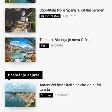
Ugostiteljstvo u Španiji: Digitalni barmen
17/03/2021
Ugostiteljstvo
Turizam: Albanija je nova Grčka
19/04/2021
Vesti
Poslednje objave
Autentični biser Italije daleko od gužvi i
turista
06/08/2026
Turizam