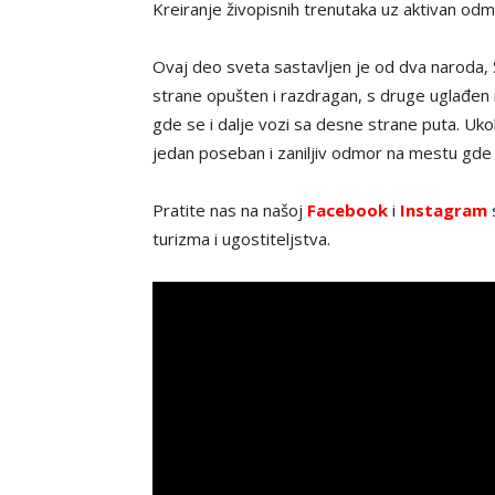
Kreiranje živopisnih trenutaka uz aktivan od
Ovaj deo sveta sastavljen je od dva naroda, Š
strane opušten i razdragan, s druge uglađen 
gde se i dalje vozi sa desne strane puta. Uko
jedan poseban i zaniljiv odmor na mestu gde 
Pratite nas na našoj
Facebook
i
Instagram
s
turizma i ugostiteljstva.