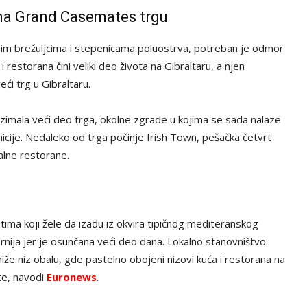
e na Grand Casemates trgu
im brežuljcima i stepenicama poluostrva, potreban je odmor
i restorana čini veliki deo života na Gibraltaru, a njen
ći trg u Gibraltaru.
uzimala veći deo trga, okolne zgrade u kojima se sada nalaze
nicije. Nedaleko od trga počinje Irish Town, pešačka četvrt
alne restorane.
istima koji žele da izađu iz okvira tipičnog mediteranskog
rnija jer je osunčana veći deo dana. Lokalno stanovništvo
iže niz obalu, gde pastelno obojeni nizovi kuća i restorana na
ste, navodi
Euronews
.