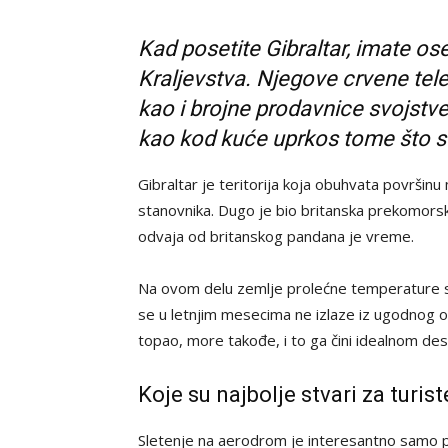
Kad posetite Gibraltar, imate os
Kraljevstva. Njegove crvene tel
kao i brojne prodavnice svojstve
kao kod kuće uprkos tome što s
Gibraltar je teritorija koja obuhvata površinu
stanovnika. Dugo je bio britanska prekomorska 
odvaja od britanskog pandana je vreme.
Na ovom delu zemlje prolećne temperature se
se u letnjim mesecima ne izlaze iz ugodnog o
topao, more takođe, i to ga čini idealnom dest
Koje su najbolje stvari za turist
Sletenje na aerodrom je interesantno samo po