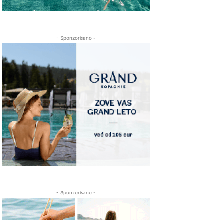
- Sponzorisano -
- Sponzorisano -