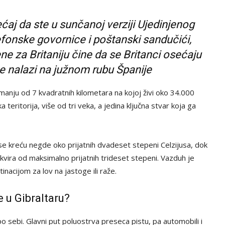
ećaj da ste u sunčanoj verziji Ujedinjenog
efonske govornice i poštanski sandučići,
ne za Britaniju čine da se Britanci osećaju
e nalazi na južnom rubu Španije
 manju od 7 kvadratnih kilometara na kojoj živi oko 34.000
teritorija, više od tri veka, a jedina ključna stvar koja ga
 kreću negde oko prijatnih dvadeset stepeni Celzijusa, dok
kvira od maksimalno prijatnih trideset stepeni. Vazduh je
inacijom za lov na jastoge ili raže.
e u Gibraltaru?
 sebi. Glavni put poluostrva preseca pistu, pa automobili i