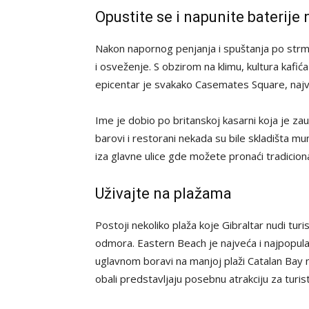
Opustite se i napunite baterij
Nakon napornog penjanja i spuštanja po strm
i osveženje. S obzirom na klimu, kultura kafića 
epicentar je svakako Casemates Square, najve
Ime je dobio po britanskoj kasarni koja je za
barovi i restorani nekada su bile skladišta mu
iza glavne ulice gde možete pronaći tradicion
Uživajte na plažama
Postoji nekoliko plaža koje Gibraltar nudi tur
odmora. Eastern Beach je najveća i najpopula
uglavnom boravi na manjoj plaži Catalan Bay n
obali predstavljaju posebnu atrakciju za turi