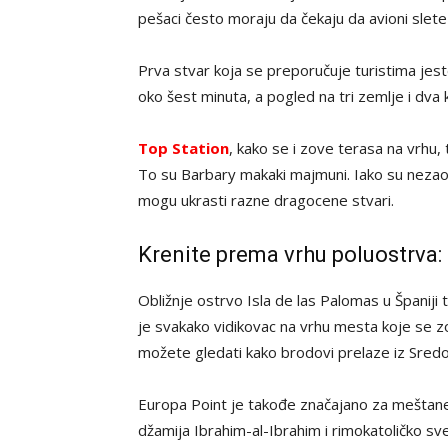
pešaci često moraju da čekaju da avioni slete
Prva stvar koja se preporučuje turistima jes
oko šest minuta, a pogled na tri zemlje i dva
Top Station
, kako se i zove terasa na vrhu
To su Barbary makaki majmuni. Iako su nezaobi
mogu ukrasti razne dragocene stvari.
Krenite prema vrhu poluostrva:
Obližnje ostrvo Isla de las Palomas u Španiji t
je svakako vidikovac na vrhu mesta koje se zov
možete gledati kako brodovi prelaze iz Sredoze
Europa Point je takođe značajano za meštane
džamija Ibrahim-al-Ibrahim i rimokatoličko s