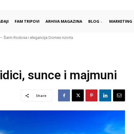
ĐAJI
FAM TRIPOVI
ARHIVA MAGAZINA
BLOG
MARKETING
Šarm Rodosa i elegancija Domes rizorta
daleko od gužvi i turista
vidici, sunce i majmuni
Share