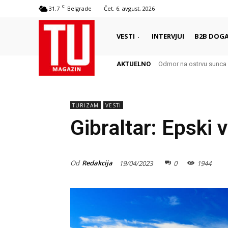
C
31.7
Belgrade
Čet. 6. avgust, 2026
VESTI
INTERVJUI
B2B DOGA
AKTUELNO
Odmor na ostrvu sunca – 
Autentični biser Italije 
TURIZAM
VESTI
Gibraltar: Epski 
Od
Redakcija
19/04/2023
0
1944