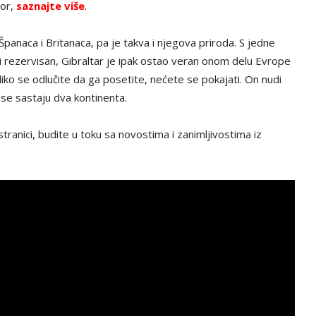
mor,
saznajte više
.
panaca i Britanaca, pa je takva i njegova priroda. S jedne
i rezervisan, Gibraltar je ipak ostao veran onom delu Evrope
liko se odlučite da ga posetite, nećete se pokajati. On nudi
se sastaju dva kontinenta.
tranici, budite u toku sa novostima i zanimljivostima iz