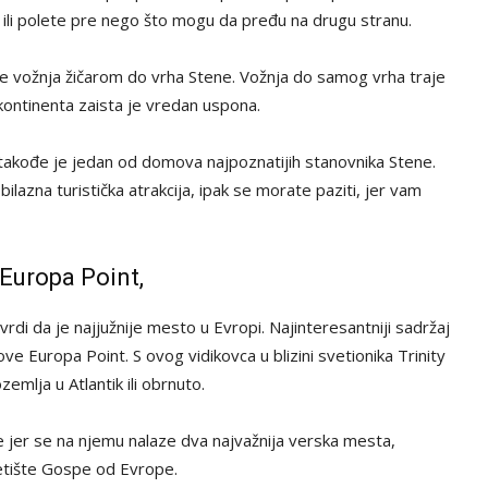
 ili polete pre nego što mogu da pređu na drugu stranu.
te vožnja žičarom do vrha Stene. Vožnja do samog vrha traje
 kontinenta zaista je vredan uspona.
, takođe je jedan od domova najpoznatijih stanovnika Stene.
lazna turistička atrakcija, ipak se morate paziti, jer vam
 Europa Point,
vrdi da je najjužnije mesto u Evropi. Najinteresantniji sadržaj
e Europa Point. S ovog vidikovca u blizini svetionika Trinity
mlja u Atlantik ili obrnuto.
 jer se na njemu nalaze dva najvažnija verska mesta,
vetište Gospe od Evrope.