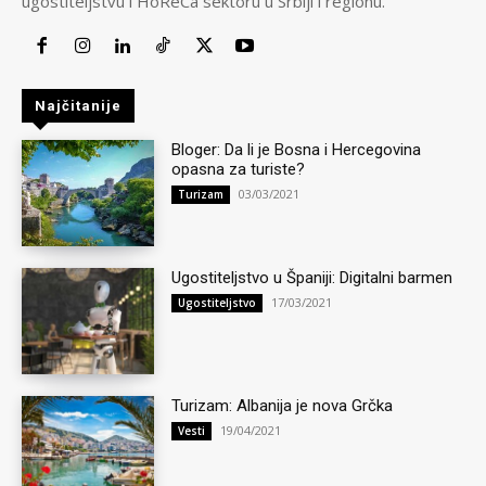
ugostiteljstvu i HoReCa sektoru u Srbiji i regionu.
Najčitanije
Bloger: Da li je Bosna i Hercegovina
opasna za turiste?
03/03/2021
Turizam
Ugostiteljstvo u Španiji: Digitalni barmen
17/03/2021
Ugostiteljstvo
Turizam: Albanija je nova Grčka
19/04/2021
Vesti