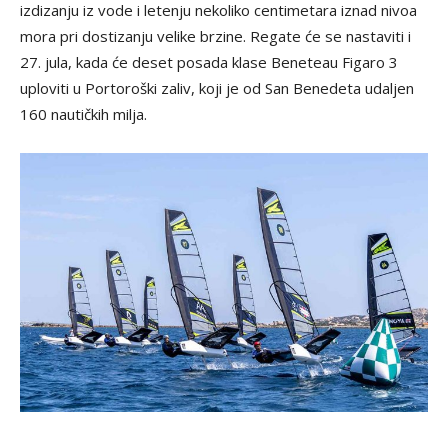
izdizanju iz vode i letenju nekoliko centimetara iznad nivoa
mora pri dostizanju velike brzine. Regate će se nastaviti i
27. jula, kada će deset posada klase Beneteau Figaro 3
uploviti u Portoroški zaliv, koji je od San Benedeta udaljen
160 nautičkih milja.