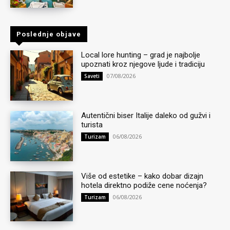
Poslednje objave
Local lore hunting – grad je najbolje
upoznati kroz njegove ljude i tradiciju
07/08/2026
Saveti
Autentični biser Italije daleko od gužvi i
turista
06/08/2026
Turizam
Više od estetike – kako dobar dizajn
hotela direktno podiže cene noćenja?
06/08/2026
Turizam