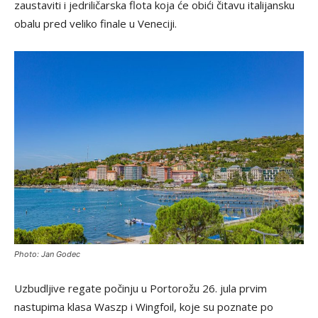
zaustaviti i jedriličarska flota koja će obići čitavu italijansku
obalu pred veliko finale u Veneciji.
Photo: Jan Godec
Uzbudljive regate počinju u Portorožu 26. jula prvim
nastupima klasa Waszp i Wingfoil, koje su poznate po