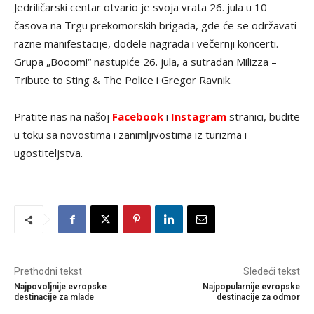
Jedriličarski centar otvario je svoja vrata 26. jula u 10
časova na Trgu prekomorskih brigada, gde će se održavati
razne manifestacije, dodele nagrada i večernji koncerti.
Grupa „Booom!“ nastupiće 26. jula, a sutradan Milizza –
Tribute to Sting & The Police i Gregor Ravnik.
Pratite nas na našoj
Facebook
i
Instagram
stranici, budite
u toku sa novostima i zanimljivostima iz turizma i
ugostiteljstva.
Prethodni tekst
Sledeći tekst
Najpovoljnije evropske
Najpopularnije evropske
destinacije za mlade
destinacije za odmor