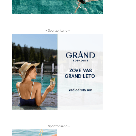
- Sponzorisano -
- Sponzorisano -