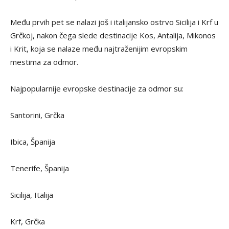
Među prvih pet se nalazi još i italijansko ostrvo Sicilija i Krf u
Grčkoj, nakon čega slede destinacije Kos, Antalija, Mikonos
i Krit, koja se nalaze među najtraženijim evropskim
mestima za odmor.
Najpopularnije evropske destinacije za odmor su:
Santorini, Grčka
Ibica, Španija
Tenerife, Španija
Sicilija, Italija
Krf, Grčka