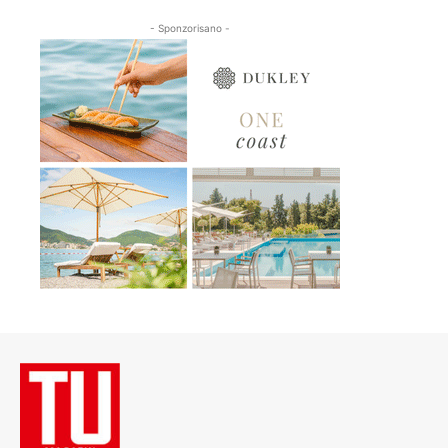
- Sponzorisano -