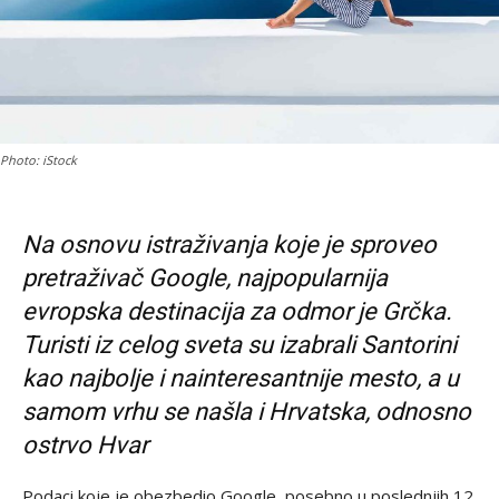
Photo: iStock
Na osnovu istraživanja koje je sproveo
pretraživač Google, najpopularnija
evropska destinacija za odmor je Grčka.
Turisti iz celog sveta su izabrali Santorini
kao najbolje i nainteresantnije mesto, a u
samom vrhu se našla i Hrvatska, odnosno
ostrvo Hvar
Podaci koje je obezbedio Google, posebno u poslednjih 12