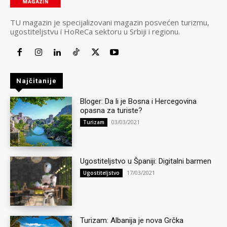
TU magazin je specijalizovani magazin posvećen turizmu,
ugostiteljstvu i HoReCa sektoru u Srbiji i regionu.
Najčitanije
Bloger: Da li je Bosna i Hercegovina
opasna za turiste?
03/03/2021
Turizam
Ugostiteljstvo u Španiji: Digitalni barmen
17/03/2021
Ugostiteljstvo
Turizam: Albanija je nova Grčka