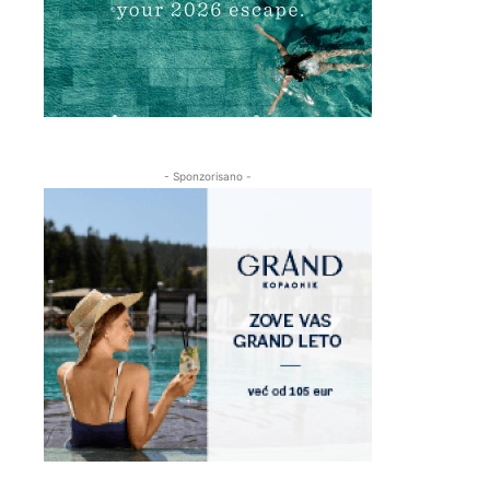
- Sponzorisano -