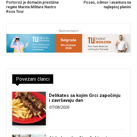
Portorož je domaćin prestižne
Posao, odmor i avantura na
regate Marina Militare Nastro
najlepšoj planini
Rosa Tour
- Sponzorisano -
Povezani članci
Delikates sa kojim Grci započinju
i završavaju dan
07/08/2026