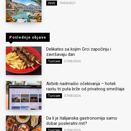
19/04/2021
Vesti
Poslednje objave
Delikates sa kojim Grci započinju i
završavaju dan
07/08/2026
Turizam
Airbnb nadmašio očekivanja – hoteli
rastu tri puta brže od privatnog smeštaja
07/08/2026
Turizam
Da li je italijanska gastronomija samo
dobar posleratni mit?
07/08/2026
Turizam