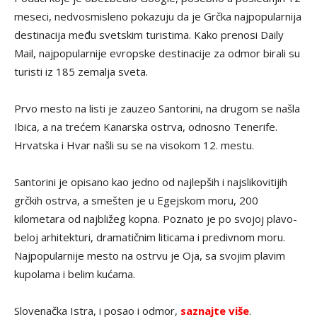
meseci, nedvosmisleno pokazuju da je Grčka najpopularnija
destinacija među svetskim turistima. Kako prenosi Daily
Mail, najpopularnije evropske destinacije za odmor birali su
turisti iz 185 zemalja sveta.
Prvo mesto na listi je zauzeo Santorini, na drugom se našla
Ibica, a na trećem Kanarska ostrva, odnosno Tenerife.
Hrvatska i Hvar našli su se na visokom 12. mestu.
Santorini je opisano kao jedno od najlepših i najslikovitijih
grčkih ostrva, a smešten je u Egejskom moru, 200
kilometara od najbližeg kopna. Poznato je po svojoj plavo-
beloj arhitekturi, dramatičnim liticama i predivnom moru.
Najpopularnije mesto na ostrvu je Oja, sa svojim plavim
kupolama i belim kućama.
Slovenačka Istra, i posao i odmor,
saznajte više
.