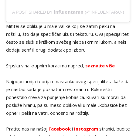
A POST SHARED BY 𝗶𝗻𝗳𝗹𝘂𝗲𝗻𝘁𝗮𝗿𝗮𝗻 (@INFLUENTARAN)
Mititei se oblikuje u male valjke koji se zatim peku na
roštilju, što daje specifičan ukus i teksturu. Ovaj specijalitet
često se služi s kriškom svežeg hleba i crnim lukom, a neki
dodaju senf ili drugi dodatak po izboru.
Srpska vina krupnim koracima napred,
saznajte više
.
Najpopularnija teorija o nastanku ovog specijaliteta kaže da
je nastao kada je poznatom restoranu u Bukureštu
ponestalo creva za punjenje kobasica. Kuvari su morali da
posluže hranu, pa su meso oblikovali u male „kobasice bez
opne“ i pekli na vatri, odnosno na roštilju.
Pratite nas na našoj
Facebook
i
Instagram
stranici, budite