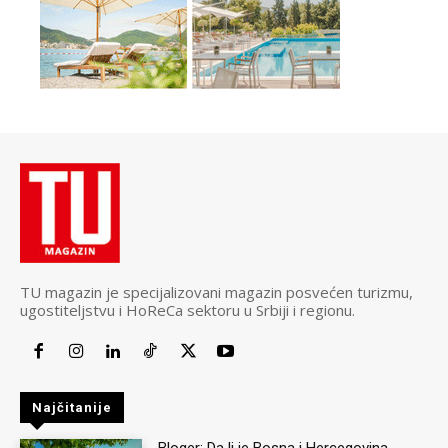
TU magazin je specijalizovani magazin posvećen turizmu,
ugostiteljstvu i HoReCa sektoru u Srbiji i regionu.
Najčitanije
Bloger: Da li je Bosna i Hercegovina