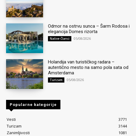
Odmor na ostrvu sunca – Šarm Rodosa i
elegancija Domes rizorta
05/08/2026
Native Članci
Holandija van turističkog radara –
autentično mesto na samo pola sata od
Amsterdama
05/08/2026
Turizam
Popularne kategorije
Vesti
3771
Turizam
3144
Zanimljivosti
1081