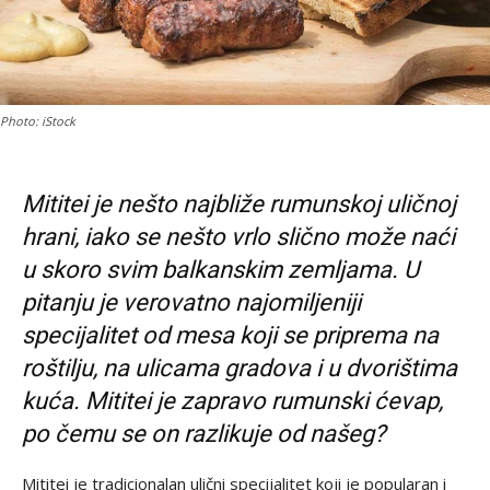
Photo: iStock
Mititei je nešto najbliže rumunskoj uličnoj
hrani, iako se nešto vrlo slično može naći
u skoro svim balkanskim zemljama. U
pitanju je verovatno najomiljeniji
specijalitet od mesa koji se priprema na
roštilju, na ulicama gradova i u dvorištima
kuća. Mititei je zapravo rumunski ćevap,
po čemu se on razlikuje od našeg?
Mititei je tradicionalan ulični specijalitet koji je popularan i