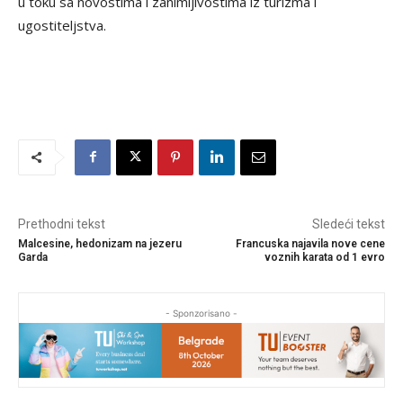
u toku sa novostima i zanimljivostima iz turizma i
ugostiteljstva.
Prethodni tekst
Sledeći tekst
Malcesine, hedonizam na jezeru
Francuska najavila nove cene
Garda
voznih karata od 1 evro
- Sponzorisano -