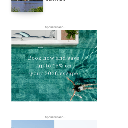
- Sponzorisano -
- Sponzorisano -