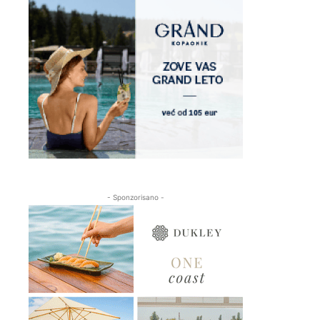
- Sponzorisano -