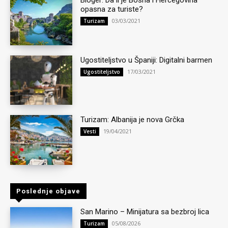
opasna za turiste?
03/03/2021
Turizam
Ugostiteljstvo u Španiji: Digitalni barmen
17/03/2021
Ugostiteljstvo
Turizam: Albanija je nova Grčka
19/04/2021
Vesti
Poslednje objave
San Marino – Minijatura sa bezbroj lica
05/08/2026
Turizam