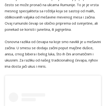
često se može pronaći na ulicama Rumunije. To je je vrsta
mesnog specijaliteta sa roštilja koja se sastoji od malih,
oblikovanih valjaka od mešavine mevenog mesa i začina.
Ovaj rumunski ćevap se obično priprema od svinjetine, ali
ponekad se koristi i junetina, ili jagnjetina.
Osnovna razlika od ćevapa na koje smo navikli je u mešavini
začina. U smesu se dodaju začini poput majčine dušice,
anisa, crnog bibera i belog luka, što ih čini aromatičnim i
ukusnim. Za razliku od našeg tradicionalnog ćevapa, njihov
ima dosta jači ukus i miris.