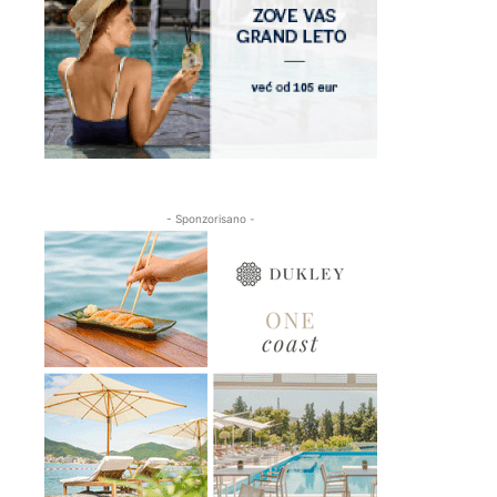
- Sponzorisano -