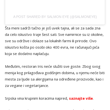
A POST SHARED BY SALMON EYE (@SALMONEYE)
Šta meni sadrži tačno je još uvek tajna, ali se za sada zna
da celo iskustvo traje šest sati. Sve namirnice su iz okoline,
sve su održive i dolaze sa lokalnih farmi ili prirode. Ovo
iskustvo košta po osobi oko 400 evra, ne računajući pića
koja se dodatno naplaćuju.
Međutim, restoran Iris neće služiti sve goste. Zbog svog
menija kog prilagođava godišnjim dobima, u njemu neće biti
mesta za ljude sa alergijama na određene proizvode, kao i
za vegane i vegetarijance.
Srpska vina krupnim koracima napred,
saznajte više
.