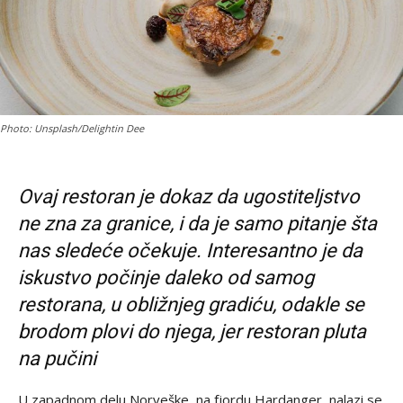
Photo: Unsplash/Delightin Dee
Ovaj restoran je dokaz da ugostiteljstvo
ne zna za granice, i da je samo pitanje šta
nas sledeće očekuje. Interesantno je da
iskustvo počinje daleko od samog
restorana, u obližnjeg gradiću, odakle se
brodom plovi do njega, jer restoran pluta
na pučini
U zapadnom delu Norveške, na fjordu Hardanger, nalazi se