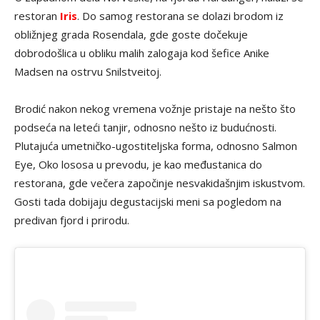
restoran
Iris
. Do samog restorana se dolazi brodom iz
obližnjeg grada Rosendala, gde goste dočekuje
dobrodošlica u obliku malih zalogaja kod šefice Anike
Madsen na ostrvu Snilstveitoj.
Brodić nakon nekog vremena vožnje pristaje na nešto što
podseća na leteći tanjir, odnosno nešto iz budućnosti.
Plutajuća umetničko-ugostiteljska forma, odnosno Salmon
Eye, Oko lososa u prevodu, je kao međustanica do
restorana, gde večera započinje nesvakidašnjim iskustvom.
Gosti tada dobijaju degustacijski meni sa pogledom na
predivan fjord i prirodu.