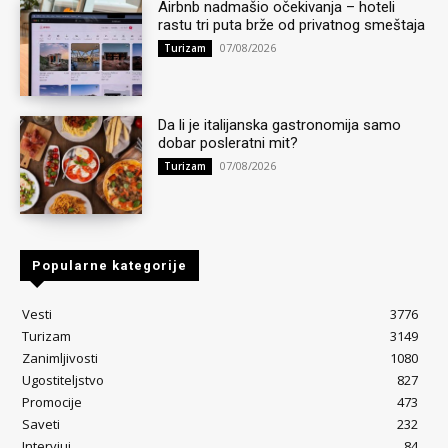
Airbnb nadmašio očekivanja – hoteli
rastu tri puta brže od privatnog smeštaja
07/08/2026
Turizam
Da li je italijanska gastronomija samo
dobar posleratni mit?
07/08/2026
Turizam
Popularne kategorije
Vesti
3776
Turizam
3149
Zanimljivosti
1080
Ugostiteljstvo
827
Promocije
473
Saveti
232
Intervjui
84