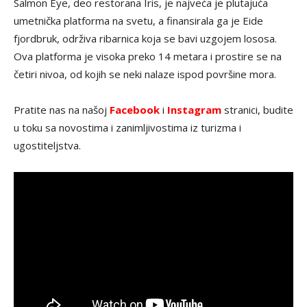
Salmon Eye, deo restorana Iris, je najveća je plutajuća
umetnička platforma na svetu, a finansirala ga je Eide
fjordbruk, održiva ribarnica koja se bavi uzgojem lososa.
Ova platforma je visoka preko 14 metara i prostire se na
četiri nivoa, od kojih se neki nalaze ispod površine mora.
Pratite nas na našoj
Facebook
i
Instagram
stranici, budite
u toku sa novostima i zanimljivostima iz turizma i
ugostiteljstva.