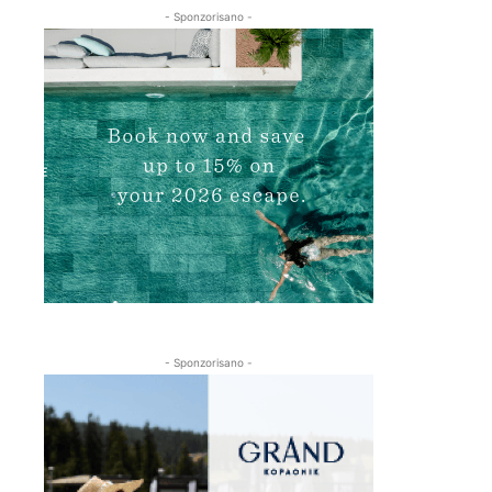
- Sponzorisano -
- Sponzorisano -