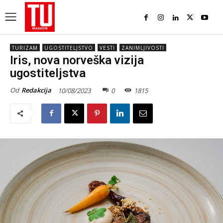
TURIZAM
UGOSTITELJSTVO
VESTI
ZANIMLJIVOSTI
Iris, nova norveška vizija
ugostiteljstva
Od
Redakcija
10/08/2023
0
1815