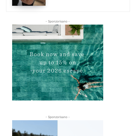
- Sponzorisano -
- Sponzorisano -