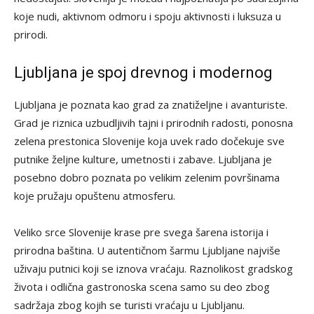
koje nudi, aktivnom odmoru i spoju aktivnosti i luksuza u
prirodi.
Ljubljana je spoj drevnog i modernog
Ljubljana je poznata kao grad za znatiželjne i avanturiste.
Grad je riznica uzbudljivih tajni i prirodnih radosti, ponosna
zelena prestonica Slovenije koja uvek rado dočekuje sve
putnike željne kulture, umetnosti i zabave. Ljubljana je
posebno dobro poznata po velikim zelenim površinama
koje pružaju opuštenu atmosferu.
Veliko srce Slovenije krase pre svega šarena istorija i
prirodna baština. U autentičnom šarmu Ljubljane najviše
uživaju putnici koji se iznova vraćaju. Raznolikost gradskog
života i odlična gastronoska scena samo su deo zbog
sadržaja zbog kojih se turisti vraćaju u Ljubljanu.