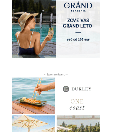
- Sponzorisano -