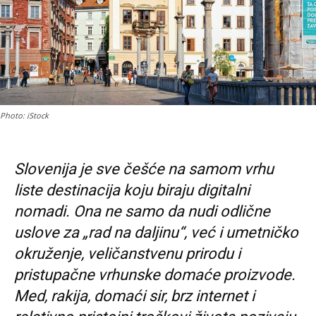
Photo: iStock
Slovenija je sve češće na samom vrhu
liste destinacija koju biraju digitalni
nomadi. Ona ne samo da nudi odlične
uslove za „rad na daljinu“, već i umetničko
okruženje, veličanstvenu prirodu i
pristupačne vrhunske domaće proizvode.
Med, rakija, domaći sir, brz internet i