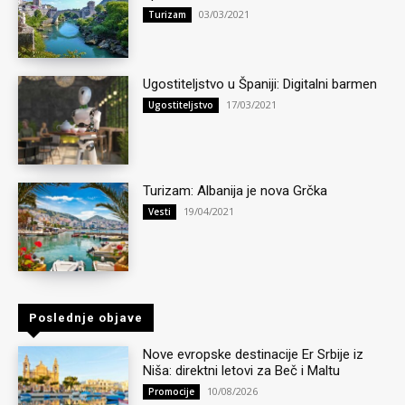
03/03/2021
Turizam
Ugostiteljstvo u Španiji: Digitalni barmen
17/03/2021
Ugostiteljstvo
Turizam: Albanija je nova Grčka
19/04/2021
Vesti
Poslednje objave
Nove evropske destinacije Er Srbije iz
Niša: direktni letovi za Beč i Maltu
10/08/2026
Promocije