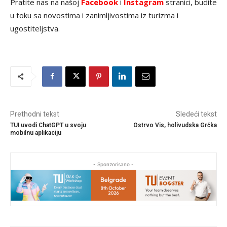
Pratite nas na našoj
Facebook
i
Instagram
stranici, budite
u toku sa novostima i zanimljivostima iz turizma i
ugostiteljstva.
Prethodni tekst
Sledeći tekst
TUI uvodi ChatGPT u svoju
Ostrvo Vis, holivudska Grčka
mobilnu aplikaciju
- Sponzorisano -