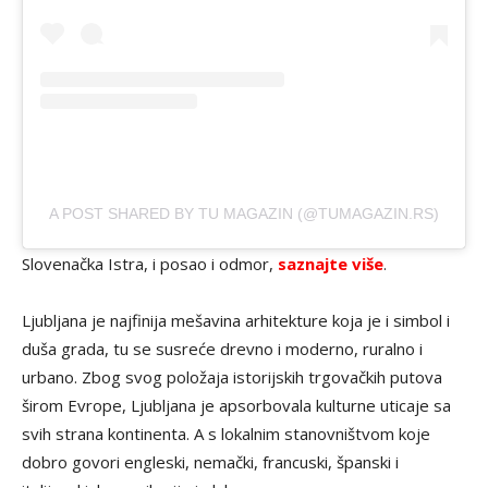
A POST SHARED BY TU MAGAZIN (@TUMAGAZIN.RS)
Slovenačka Istra, i posao i odmor,
saznajte više
.
Ljubljana je najfinija mešavina arhitekture koja je i simbol i
duša grada, tu se susreće drevno i moderno, ruralno i
urbano. Zbog svog položaja istorijskih trgovačkih putova
širom Evrope, Ljubljana je apsorbovala kulturne uticaje sa
svih strana kontinenta. A s lokalnim stanovništvom koje
dobro govori engleski, nemački, francuski, španski i