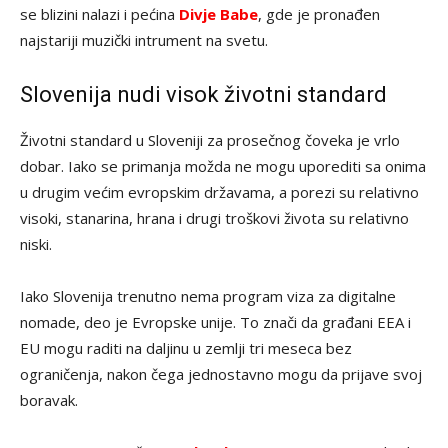
se blizini nalazi i pećina
Divje Babe
, gde je pronađen
najstariji muzički intrument na svetu.
Slovenija nudi visok životni standard
Životni standard u Sloveniji za prosečnog čoveka je vrlo
dobar. Iako se primanja možda ne mogu uporediti sa onima
u drugim većim evropskim državama, a porezi su relativno
visoki, stanarina, hrana i drugi troškovi života su relativno
niski.
Iako Slovenija trenutno nema program viza za digitalne
nomade, deo je Evropske unije. To znači da građani EEA i
EU mogu raditi na daljinu u zemlji tri meseca bez
ograničenja, nakon čega jednostavno mogu da prijave svoj
boravak.