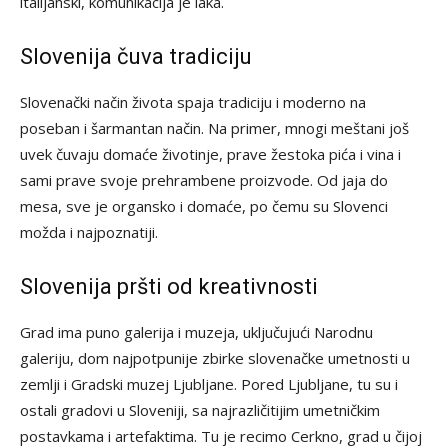
italijanski, komunikacija je laka.
Slovenija čuva tradiciju
Slovenački način života spaja tradiciju i moderno na
poseban i šarmantan način. Na primer, mnogi meštani još
uvek čuvaju domaće životinje, prave žestoka pića i vina i
sami prave svoje prehrambene proizvode. Od jaja do
mesa, sve je organsko i domaće, po čemu su Slovenci
možda i najpoznatiji.
Slovenija pršti od kreativnosti
Grad ima puno galerija i muzeja, uključujući Narodnu
galeriju, dom najpotpunije zbirke slovenačke umetnosti u
zemlji i Gradski muzej Ljubljane. Pored Ljubljane, tu su i
ostali gradovi u Sloveniji, sa najrazličitijim umetničkim
postavkama i artefaktima. Tu je recimo Cerkno, grad u čijoj