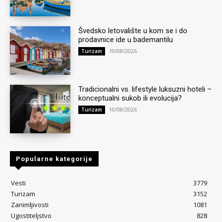
Švedsko letovalište u kom se i do
prodavnice ide u bademantilu
10/08/2026
Turizam
Tradicionalni vs. lifestyle luksuzni hoteli –
konceptualni sukob ili evolucija?
10/08/2026
Turizam
Popularne kategorije
Vesti
3779
Turizam
3152
Zanimljivosti
1081
Ugostiteljstvo
828