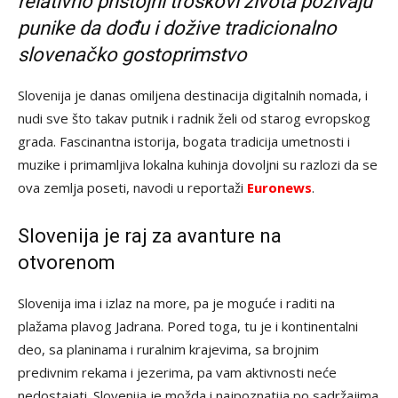
relativno pristojni troškovi života pozivaju
punike da dođu i dožive tradicionalno
slovenačko gostoprimstvo
Slovenija je danas omiljena destinacija digitalnih nomada, i
nudi sve što takav putnik i radnik želi od starog evropskog
grada. Fascinantna istorija, bogata tradicija umetnosti i
muzike i primamljiva lokalna kuhinja dovoljni su razlozi da se
ova zemlja poseti, navodi u reportaži
Euronews
.
Slovenija je raj za avanture na
otvorenom
Slovenija ima i izlaz na more, pa je moguće i raditi na
plažama plavog Jadrana. Pored toga, tu je i kontinentalni
deo, sa planinama i ruralnim krajevima, sa brojnim
predivnim rekama i jezerima, pa vam aktivnosti neće
nedostajati. Slovenija je možda i najpoznatija po sadržajima