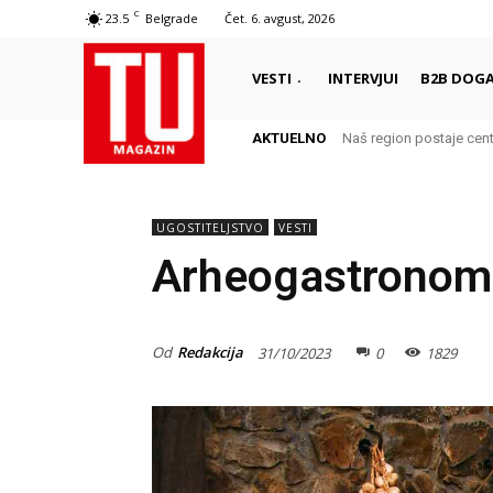
C
23.5
Belgrade
Čet. 6. avgust, 2026
VESTI
INTERVJUI
B2B DOGA
AKTUELNO
Naš region postaje cent
UGOSTITELJSTVO
VESTI
Arheogastronomij
Od
Redakcija
31/10/2023
0
1829