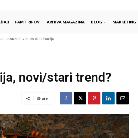
ĐAJI
FAM TRIPOVI
ARHIVA MAGAZINA
BLOG
MARKETING
ar luksuznih velnes destinacija
a, novi/stari trend?
Share