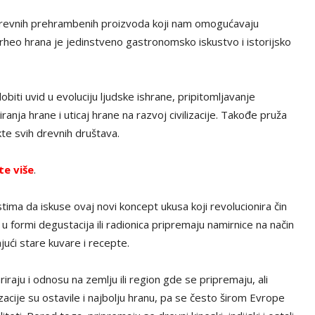
je drevnih prehrambenih proizvoda koji nam omogućavaju
heo hrana je jedinstveno gastronomsko iskustvo i istorijsko
iti uvid u evoluciju ljudske ishrane, pripitomljavanje
iranja hrane i uticaj hrane na razvoj civilizacije. Takođe pruža
te svih drevnih društava.
te više
.
tima da iskuse ovaj novi koncept ukusa koji revolucionira čin
 u formi degustacija ili radionica pripremaju namirnice na način
jući stare kuvare i recepte.
ariraju i odnosu na zemlju ili region gde se pripremaju, ali
lizacije su ostavile i najbolju hranu, pa se često širom Evrope