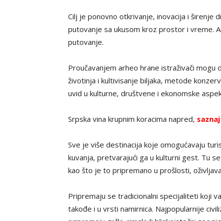
Cilj je ponovno otkrivanje, inovacija i širen
putovanje sa ukusom kroz prostor i vreme. Ar
putovanje.
Proučavanjem arheo hrane istraživači mogu dob
životinja i kultivisanje biljaka, metode konzerv
uvid u kulturne, društvene i ekonomske aspek
Srpska vina krupnim koracima napred,
saznaj
Sve je više destinacija koje omogućavaju turis
kuvanja, pretvarajući ga u kulturni gest. Tu se
kao što je to pripremano u prošlosti, oživljava
Pripremaju se tradicionalni specijaliteti koji v
takođe i u vrsti namirnica. Najpopularnije civi