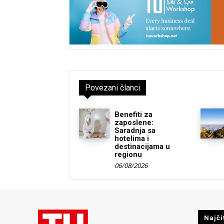
Povezani članci
Benefiti za
zaposlene:
Saradnja sa
hotelima i
destinacijama u
regionu
06/08/2026
Najči