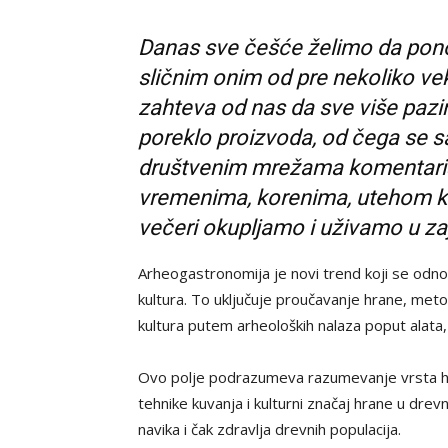
Danas sve češće želimo da pon
sličnim onim od pre nekoliko ve
zahteva od nas da sve više pa
poreklo proizvoda, od čega se sa
društvenim mrežama komentariš
vremenima, korenima, utehom ko
večeri okupljamo i uživamo u za
Arheogastronomija je novi trend koji se odnosi 
kultura. To uključuje proučavanje hrane, metoda
kultura putem arheoloških nalaza poput alata, 
Ovo polje podrazumeva razumevanje vrsta hra
tehnike kuvanja i kulturni značaj hrane u dr
navika i čak zdravlja drevnih populacija.