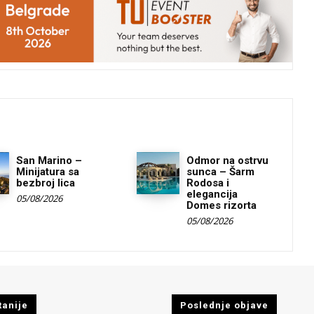
San Marino –
Odmor na ostrvu
Minijatura sa
sunca – Šarm
bezbroj lica
Rodosa i
elegancija
05/08/2026
Domes rizorta
05/08/2026
tanije
Poslednje objave