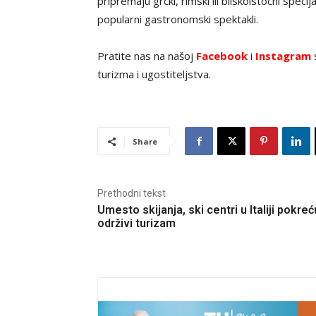
pripremaju grčki, rimski ili bliskoistočni specij
popularni gastronomski spektakli.
Pratite nas na našoj
Facebook
i
Instagram
s
turizma i ugostiteljstva.
Share
Prethodni tekst
Umesto skijanja, ski centri u Italiji pokreć
održivi turizam