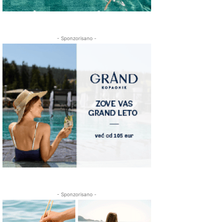
- Sponzorisano -
- Sponzorisano -