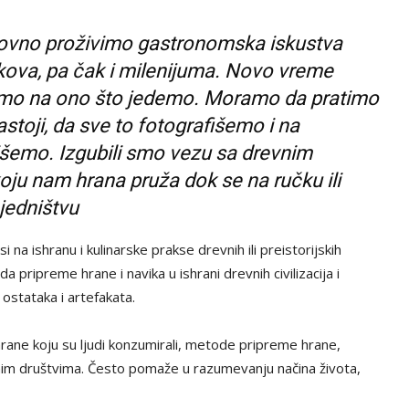
ovno proživimo gastronomska iskustva
kova, pa čak i milenijuma. Novo vreme
zimo na ono što jedemo. Moramo da pratimo
stoji, da sve to fotografišemo i na
emo. Izgubili smo vezu sa drevnim
ju nam hrana pruža dok se na ručku ili
jedništvu
na ishranu i kulinarske prakse drevnih ili preistorijskih
 pripreme hrane i navika u ishrani drevnih civilizacija i
ostataka i artefakata.
ne koju su ljudi konzumirali, metode pripreme hrane,
evnim društvima. Često pomaže u razumevanju načina života,