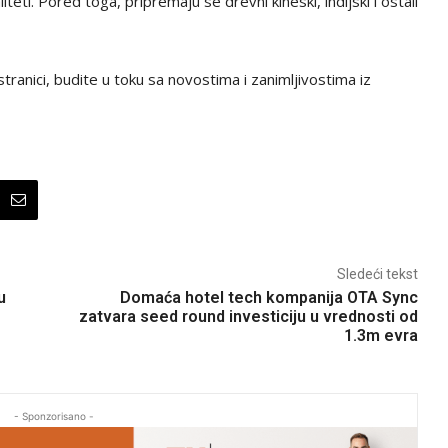
aliteti. Pored toga, pripremaju se drevni kineski, indijski i ostali
tranici, budite u toku sa novostima i zanimljivostima iz
Sledeći tekst
u
Domaća hotel tech kompanija OTA Sync
zatvara seed round investiciju u vrednosti od
1.3m evra
- Sponzorisano -