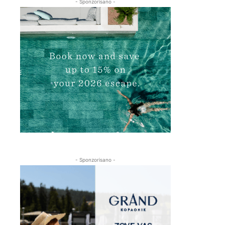
- Sponzorisano -
- Sponzorisano -