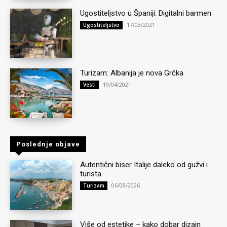
Ugostiteljstvo u Španiji: Digitalni barmen
17/03/2021
Ugostiteljstvo
Turizam: Albanija je nova Grčka
19/04/2021
Vesti
Poslednje objave
Autentični biser Italije daleko od gužvi i
turista
06/08/2026
Turizam
Više od estetike – kako dobar dizajn