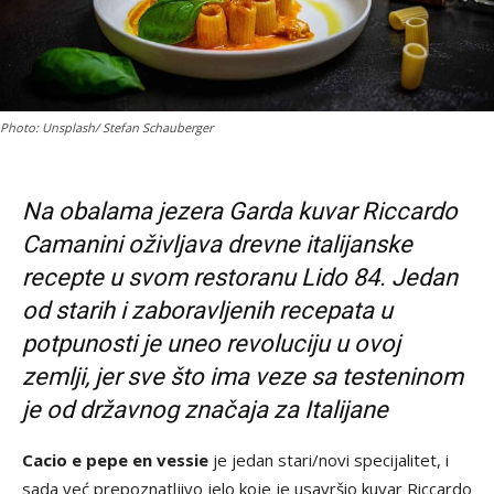
Photo: Unsplash/ Stefan Schauberger
Na obalama jezera Garda kuvar Riccardo
Camanini oživljava drevne italijanske
recepte u svom restoranu Lido 84. Jedan
od starih i zaboravljenih recepata u
potpunosti je uneo revoluciju u ovoj
zemlji, jer sve što ima veze sa testeninom
je od državnog značaja za Italijane
Cacio e pepe en vessie
je jedan stari/novi specijalitet, i
sada već prepoznatljivo jelo koje je usavršio kuvar Riccardo