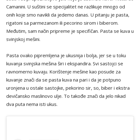
Camanini. U suštini se specijalitet ne razlikuje mnogo od
onih koje smo navikli da jedemo danas. U pitanju je pasta,
rigatoni sa parmezanom ili pecorino sirom i biberom.
Međutim, sam način pripreme je specifičan. Pasta se kuva u
svinjskoj mešini.
Pasta ovako pipremljena je ukusnija i bolja, jer se u toku
kuvanja svinjska mešina širi i ekspandira. Svi sastojci se
ravnomerno kuvaju. Korištenje mešine kao posude za
kuvanje znači da se pasta kuva na pari i da je potpuno
uronjena u ostale sastojke, pekorino sir, so, biber i ekstra
devičansko maslinovo ulje. To takođe znači da jelo nikad
dva puta nema isti ukus.