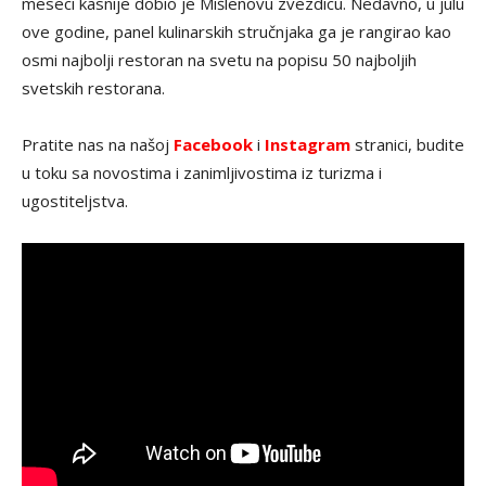
meseci kasnije dobio je Mišlenovu zvezdicu. Nedavno, u julu
ove godine, panel kulinarskih stručnjaka ga je rangirao kao
osmi najbolji restoran na svetu na popisu 50 najboljih
svetskih restorana.
Pratite nas na našoj
Facebook
i
Instagram
stranici, budite
u toku sa novostima i zanimljivostima iz turizma i
ugostiteljstva.