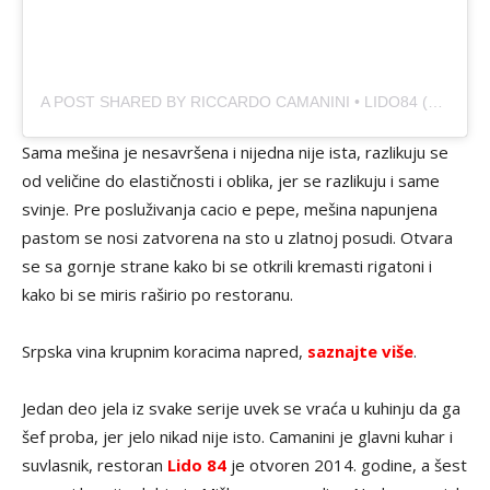
A POST SHARED BY RICCARDO CAMANINI • LIDO84 (@RISTORANTELIDO84)
Sama mešina je nesavršena i nijedna nije ista, razlikuju se
od veličine do elastičnosti i oblika, jer se razlikuju i same
svinje. Pre posluživanja cacio e pepe, mešina napunjena
pastom se nosi zatvorena na sto u zlatnoj posudi. Otvara
se sa gornje strane kako bi se otkrili kremasti rigatoni i
kako bi se miris raširio po restoranu.
Srpska vina krupnim koracima napred,
saznajte više
.
Jedan deo jela iz svake serije uvek se vraća u kuhinju da ga
šef proba, jer jelo nikad nije isto. Camanini je glavni kuhar i
suvlasnik, restoran
Lido 84
je otvoren 2014. godine, a šest