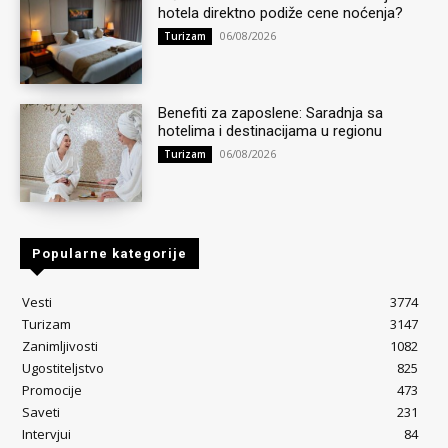
hotela direktno podiže cene noćenja?
06/08/2026
Turizam
Benefiti za zaposlene: Saradnja sa
hotelima i destinacijama u regionu
06/08/2026
Turizam
Popularne kategorije
Vesti
3774
Turizam
3147
Zanimljivosti
1082
Ugostiteljstvo
825
Promocije
473
Saveti
231
Intervjui
84