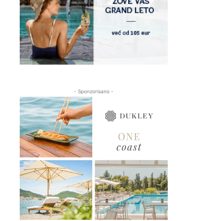
- Sponzorisano -