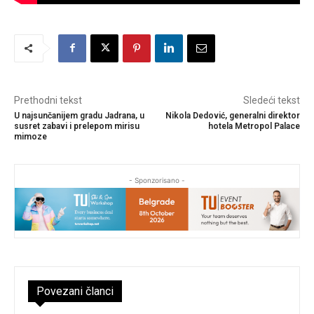
Prethodni tekst
Sledeći tekst
U najsunčanijem gradu Jadrana, u
Nikola Dedović, generalni direktor
susret zabavi i prelepom mirisu
hotela Metropol Palace
mimoze
- Sponzorisano -
Povezani članci