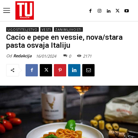
UGOSTITELJSTVO
VESTI
ZANIMLJIVOSTI
Cacio e pepe en vessie, nova/stara
pasta osvaja Italiju
Od
Redakcija
16/01/2024
0
2171