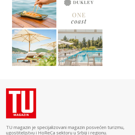
TU magazin je specijalizovani magazin posvećen turizmu,
ugostiteljstvu i HoReCa sektoru u Srbiji i regionu.