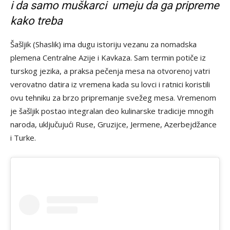
i da samo muškarci umeju da ga pripreme
kako treba
Šašljik (Shaslik) ima dugu istoriju vezanu za nomadska
plemena Centralne Azije i Kavkaza. Sam termin potiče iz
turskog jezika, a praksa pečenja mesa na otvorenoj vatri
verovatno datira iz vremena kada su lovci i ratnici koristili
ovu tehniku za brzo pripremanje svežeg mesa. Vremenom
je šašljik postao integralan deo kulinarske tradicije mnogih
naroda, uključujući Ruse, Gruzijce, Jermene, Azerbejdžance
i Turke.