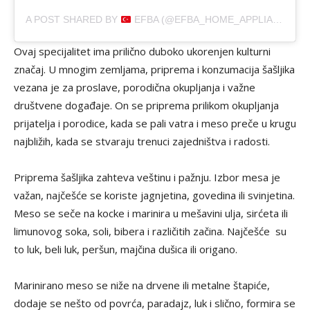
A POST SHARED BY
EFBA (@EFBA_HOME_APPLIANCES_TURKEY)
Ovaj specijalitet ima prilično duboko ukorenjen kulturni
značaj. U mnogim zemljama, priprema i konzumacija šašljika
vezana je za proslave, porodična okupljanja i važne
društvene događaje. On se priprema prilikom okupljanja
prijatelja i porodice, kada se pali vatra i meso preče u krugu
najbližih, kada se stvaraju trenuci zajedništva i radosti.
Priprema šašljika zahteva veštinu i pažnju. Izbor mesa je
važan, najčešće se koriste jagnjetina, govedina ili svinjetina.
Meso se seče na kocke i marinira u mešavini ulja, sirćeta ili
limunovog soka, soli, bibera i različitih začina. Najčešće su
to luk, beli luk, peršun, majčina dušica ili origano.
Marinirano meso se niže na drvene ili metalne štapiće,
dodaje se nešto od povrća, paradajz, luk i slično, formira se