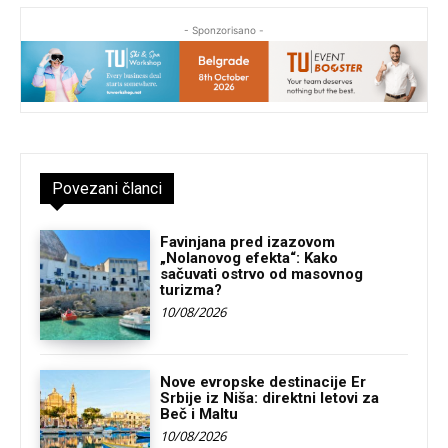
- Sponzorisano -
Povezani članci
Favinjana pred izazovom
„Nolanovog efekta“: Kako
sačuvati ostrvo od masovnog
turizma?
10/08/2026
Nove evropske destinacije Er
Srbije iz Niša: direktni letovi za
Beč i Maltu
10/08/2026