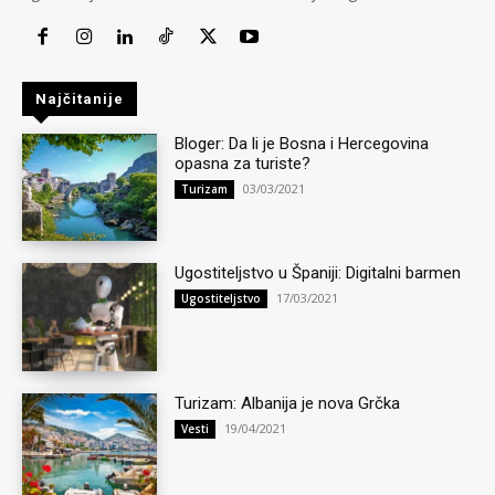
Najčitanije
Bloger: Da li je Bosna i Hercegovina
opasna za turiste?
03/03/2021
Turizam
Ugostiteljstvo u Španiji: Digitalni barmen
17/03/2021
Ugostiteljstvo
Turizam: Albanija je nova Grčka
19/04/2021
Vesti