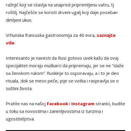
ražnjić koji se stavlja na unapred pripremljenu vatru, tj
roštilj. Najčešće se koristi drveni ugalj koji daje poseban
dimljeni ukus.
Vrhunska francuska gastronomija za 40 evra,
saznajte
više
.
Interesanto je navesti da Rusi gotovo uvek kažu da ovaj
specijalitet moraju muškarci da pripremaju, jer se ne “slaže
sa ženskom rukom”. Ruskinje to osporavaju, a i to je deo
rituala, dok se meso peče, pije se votka i raspravlja se o
suštini života.
Pratite nas na našoj
Facebook
i
Instagram
stranici, budite
u toku sa novostima i zanimljivostima iz turizma i
ugostiteljstva.