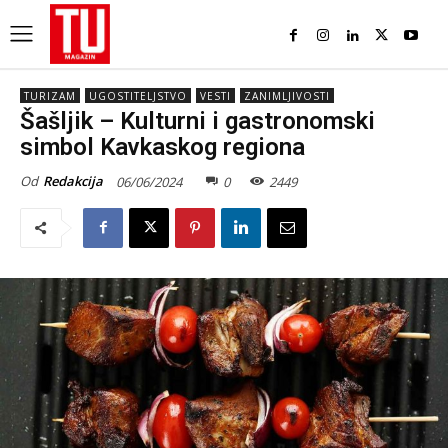
TURIZAM
UGOSTITELJSTVO
VESTI
ZANIMLJIVOSTI
Šašljik – Kulturni i gastronomski
simbol Kavkaskog regiona
Od
Redakcija
06/06/2024
0
2449