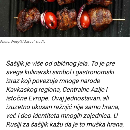
Photo: Freepik/ Racool_studio
Šašljik je više od običnog jela. To je pre
svega kulinarski simbol i gastronomski
izraz koji povezuje mnoge narode
Kavkaskog regiona, Centralne Azije i
istočne Evrope. Ovaj jednostavan, ali
izuzetno ukusan ražnjić nije samo hrana,
već i deo identiteta mnogih zajednica. U
Rusiji za šašljik kažu da je to muška hrana,