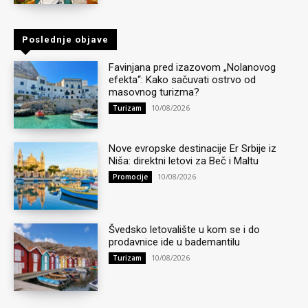
Poslednje objave
Favinjana pred izazovom „Nolanovog
efekta“: Kako sačuvati ostrvo od
masovnog turizma?
10/08/2026
Turizam
Nove evropske destinacije Er Srbije iz
Niša: direktni letovi za Beč i Maltu
10/08/2026
Promocije
Švedsko letovalište u kom se i do
prodavnice ide u bademantilu
10/08/2026
Turizam