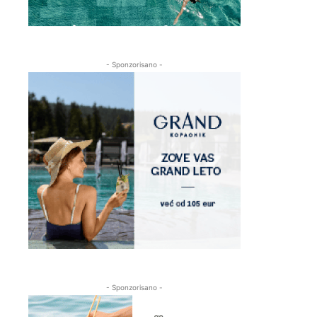
- Sponzorisano -
- Sponzorisano -