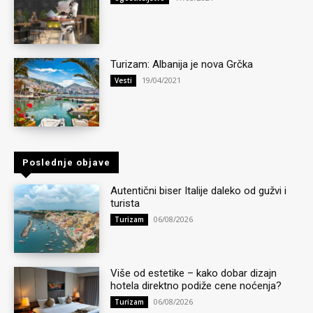
Turizam: Albanija je nova Grčka
19/04/2021
Vesti
Poslednje objave
Autentični biser Italije daleko od gužvi i
turista
06/08/2026
Turizam
Više od estetike – kako dobar dizajn
hotela direktno podiže cene noćenja?
06/08/2026
Turizam