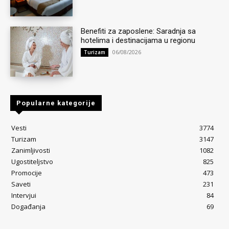
Benefiti za zaposlene: Saradnja sa
hotelima i destinacijama u regionu
06/08/2026
Turizam
Popularne kategorije
Vesti
3774
Turizam
3147
Zanimljivosti
1082
Ugostiteljstvo
825
Promocije
473
Saveti
231
Intervjui
84
Događanja
69