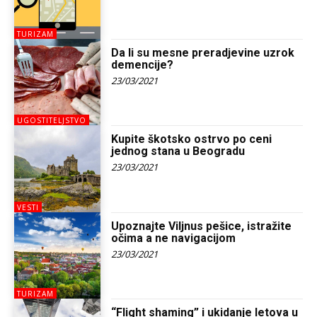
TURIZAM
Da li su mesne preradjevine uzrok
demencije?
23/03/2021
UGOSTITELJSTVO
Kupite škotsko ostrvo po ceni
jednog stana u Beogradu
23/03/2021
VESTI
Upoznajte Viljnus pešice, istražite
očima a ne navigacijom
23/03/2021
TURIZAM
“Flight shaming” i ukidanje letova u