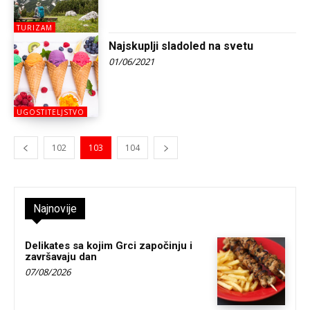
TURIZAM
Najskuplji sladoled na svetu
01/06/2021
UGOSTITELJSTVO
102
103
104
Najnovije
Delikates sa kojim Grci započinju i
završavaju dan
07/08/2026