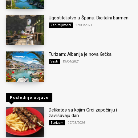
Ugostiteljstvo u Španiji: Digitalni barmen
17/03/2021
Zanimljivosti
Turizam: Albanija je nova Grčka
19/04/2021
Vesti
Poslednje objave
Delikates sa kojim Grci započinju i
završavaju dan
07/08/2026
Turizam