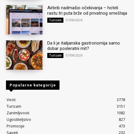
Airbnb nadmašio očekivanja – hoteli
rastu tri puta brže od privatnog smeštaja
07/08/2026
Turizam
Da li je italijanska gastronomija samo
dobar posleratni mit?
07/08/2026
Turizam
Popularne kategorije
Vesti
3778
Turizam
3151
Zanimljivosti
1082
Ugostiteljstvo
827
Promocije
473
Saveti
232