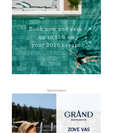
- Sponzorisano -