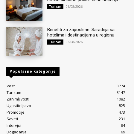
06/08/2026
Turizam
Benefiti za zaposlene: Saradnja sa
hotelima i destinacijama u regionu
06/08/2026
Turizam
Popularne kategorije
Vesti
3774
Turizam
3147
Zanimljivosti
1082
Ugostiteljstvo
825
Promocije
473
Saveti
231
Intervjui
84
Događanja
69