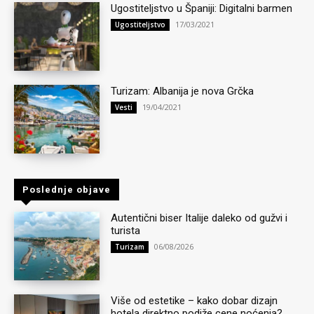
Ugostiteljstvo u Španiji: Digitalni barmen
17/03/2021
Ugostiteljstvo
Turizam: Albanija je nova Grčka
19/04/2021
Vesti
Poslednje objave
Autentični biser Italije daleko od gužvi i
turista
06/08/2026
Turizam
Više od estetike – kako dobar dizajn
hotela direktno podiže cene noćenja?