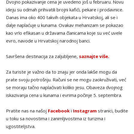
Dvojno pokazivanje cena je uvedeno još u februaru. Novu
ideju su odmah prihvatili brojni kafići, pekare i prodavnice.
Danas ima oko 400 takvih objekata u Hrvatskoj, ali se i
dalje naplaćuje u kunama. Ovakav mehanizam se pokazao
kao vrlo efikasan u državama članicama koje su već uvele
evro, navode u Hrvatskoj narodnoj banci.
Savršena destinacija za zaljubljene,
saznajte više.
Za turiste je važno da to znaju jer onda lakše mogu da
prate svoju potrošnju. Računi se ne mogu zaokruživati, već
se moraju tačno naplaćivati koliko jesu. Obaveza dvojnog
iskazivanja cena u kunama i evrima počinje 5. septembra.
Pratite nas na našoj
Facebook
i
Instagram
stranici, budite
u toku sa novostima i zanimljivostima iz turizma i
ugostiteljstva.