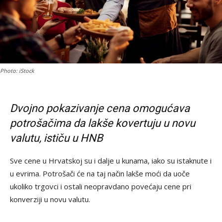
Photo: iStock
Dvojno pokazivanje cena omogućava
potrošačima da lakše kovertuju u novu
valutu, ističu u HNB
Sve cene u Hrvatskoj su i dalje u kunama, iako su istaknute i
u evrima. Potrošači će na taj način lakše moći da uoče
ukoliko trgovci i ostali neopravdano povećaju cene pri
konverziji u novu valutu.