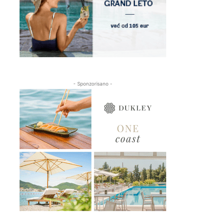
- Sponzorisano -