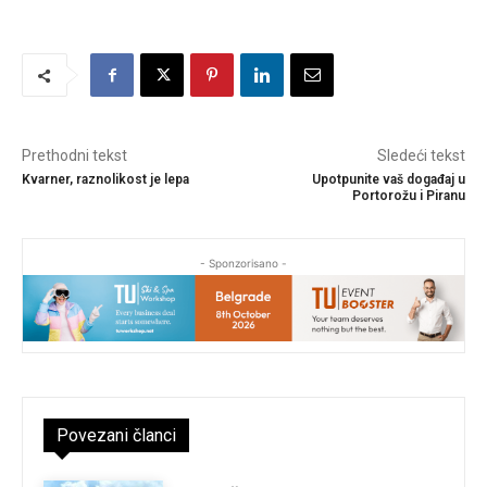
Prethodni tekst
Sledeći tekst
Kvarner, raznolikost je lepa
Upotpunite vaš događaj u
Portorožu i Piranu
- Sponzorisano -
Povezani članci