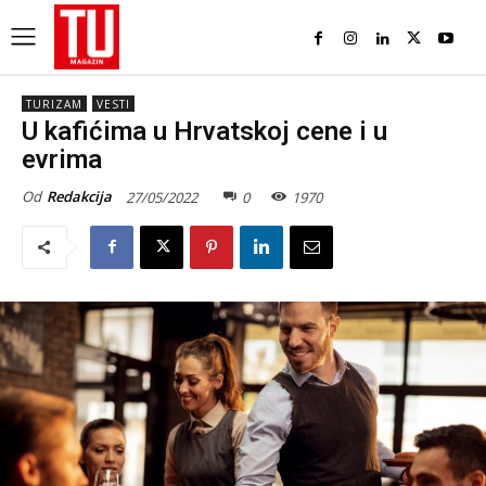
TURIZAM
VESTI
U kafićima u Hrvatskoj cene i u
evrima
Od
Redakcija
27/05/2022
0
1970