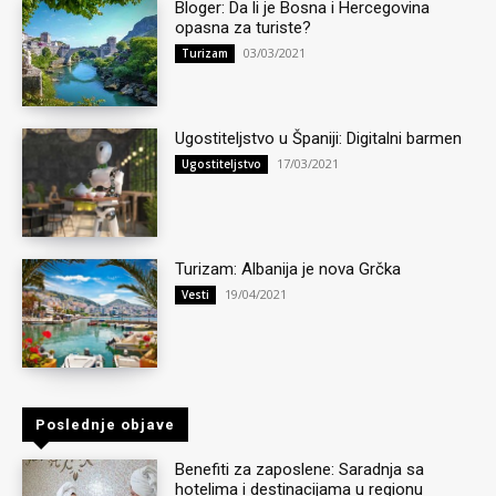
Bloger: Da li je Bosna i Hercegovina
opasna za turiste?
03/03/2021
Turizam
Ugostiteljstvo u Španiji: Digitalni barmen
17/03/2021
Ugostiteljstvo
Turizam: Albanija je nova Grčka
19/04/2021
Vesti
Poslednje objave
Benefiti za zaposlene: Saradnja sa
hotelima i destinacijama u regionu