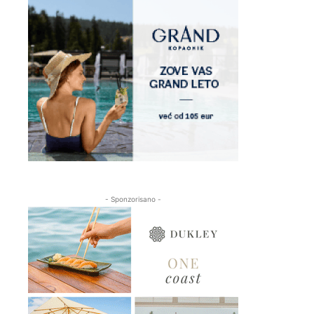
- Sponzorisano -