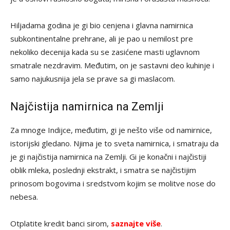
Hiljadama godina je gi bio cenjena i glavna namirnica
subkontinentalne prehrane, ali je pao u nemilost pre
nekoliko decenija kada su se zasićene masti uglavnom
smatrale nezdravim. Međutim, on je sastavni deo kuhinje i
samo najukusnija jela se prave sa gi maslacom.
Najčistija namirnica na Zemlji
Za mnoge Indijce, međutim, gi je nešto više od namirnice,
istorijski gledano. Njima je to sveta namirnica, i smatraju da
je gi najčistija namirnica na Zemlji. Gi je konačni i najčistiji
oblik mleka, poslednji ekstrakt, i smatra se najčistijim
prinosom bogovima i sredstvom kojim se molitve nose do
nebesa.
Otplatite kredit banci sirom,
saznajte više
.