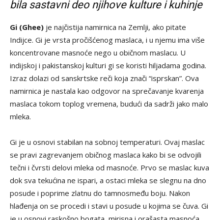
bila sastavni deo njihove kulture i kuhinje
Gi (Ghee)
je najčistija namirnica na Zemlji, ako pitate
Indijce. Gi je vrsta pročišćenog maslaca, i u njemu ima više
koncentrovane masnoće nego u običnom maslacu. U
indijskoj i pakistanskoj kulturi gi se koristi hiljadama godina.
Izraz dolazi od sanskrtske reči koja znači “isprskan”. Ova
namirnica je nastala kao odgovor na sprečavanje kvarenja
maslaca tokom toplog vremena, budući da sadrži jako malo
mleka.
Gi je u osnovi stabilan na sobnoj temperaturi. Ovaj maslac
se pravi zagrevanjem običnog maslaca kako bi se odvojili
tečni i čvrsti delovi mleka od masnoće. Prvo se maslac kuva
dok sva tekućina ne ispari, a ostaci mleka se slegnu na dno
posude i poprime zlatnu do tamnosmeđu boju. Nakon
hlađenja on se procedi i stavi u posude u kojima se čuva. Gi
je u osnovi raskošno bogata, mirisna i orašasta masnoća.