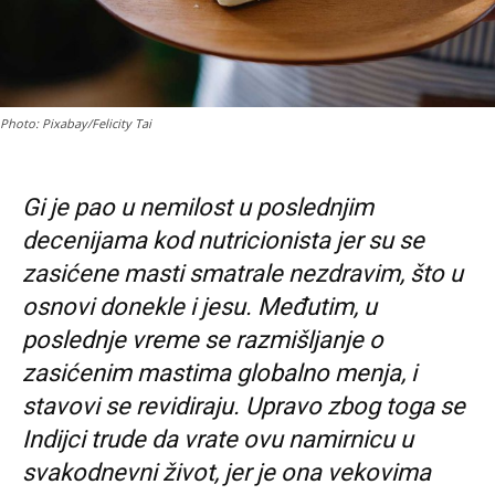
Photo: Pixabay/Felicity Tai
Gi je pao u nemilost u poslednjim
decenijama kod nutricionista jer su se
zasićene masti smatrale nezdravim, što u
osnovi donekle i jesu. Međutim, u
poslednje vreme se razmišljanje o
zasićenim mastima globalno menja, i
stavovi se revidiraju. Upravo zbog toga se
Indijci trude da vrate ovu namirnicu u
svakodnevni život, jer je ona vekovima