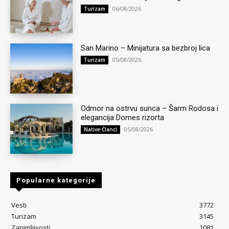
06/08/2026
Turizam
San Marino – Minijatura sa bezbroj lica
05/08/2026
Turizam
Odmor na ostrvu sunca – Šarm Rodosa i
elegancija Domes rizorta
05/08/2026
Native Članci
Popularne kategorije
Vesti
3772
Turizam
3145
Zanimljivosti
1081