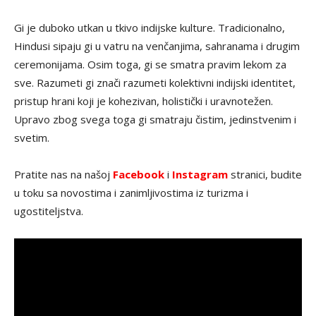
Gi je duboko utkan u tkivo indijske kulture. Tradicionalno,
Hindusi sipaju gi u vatru na venčanjima, sahranama i drugim
ceremonijama. Osim toga, gi se smatra pravim lekom za
sve. Razumeti gi znači razumeti kolektivni indijski identitet,
pristup hrani koji je kohezivan, holistički i uravnotežen.
Upravo zbog svega toga gi smatraju čistim, jedinstvenim i
svetim.
Pratite nas na našoj
Facebook
i
Instagram
stranici, budite
u toku sa novostima i zanimljivostima iz turizma i
ugostiteljstva.