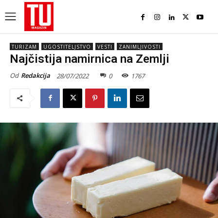
TURIZAM
UGOSTITELJSTVO
VESTI
ZANIMLJIVOSTI
Najčistija namirnica na Zemlji
Od
Redakcija
28/07/2022
0
1767