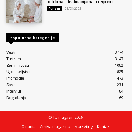
hotelima i destinacijama u regionu
06/08/2026
Turizam
Popularne kategorije
Vesti
3774
Turizam
3147
Zanimljivosti
1082
Ugostiteljstvo
825
Promocije
473
Saveti
231
Intervjui
84
Događanja
69
© TU magazin 2026.
O nama
Arhiva magazina
Marketing
Kontakt