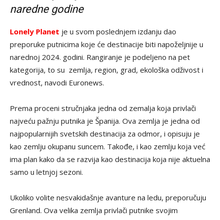
naredne godine
Lonely Planet
je u svom poslednjem izdanju dao
preporuke putnicima koje će destinacije biti napoželjnije u
narednoj 2024. godini. Rangiranje je podeljeno na pet
kategorija, to su zemlja, region, grad, ekološka odživost i
vrednost, navodi Euronews.
Prema proceni stručnjaka jedna od zemalja koja privlači
najveću pažnju putnika je Španija. Ova zemlja je jedna od
najpopularnijih svetskih destinacija za odmor, i opisuju je
kao zemlju okupanu suncem. Takođe, i kao zemlju koja već
ima plan kako da se razvija kao destinacija koja nije aktuelna
samo u letnjoj sezoni.
Ukoliko volite nesvakidašnje avanture na ledu, preporučuju
Grenland. Ova velika zemlja privlači putnike svojim