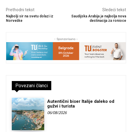
Prethodni tekst
Sledeći tekst
Najbolji sir na svetu dolazi iz
Saudijska Arabija je najbolja nova
Norveške
destinacija za ronioce
- Sponzorisano -
Povezani članci
Autentični biser Italije daleko od
gužvi i turista
06/08/2026