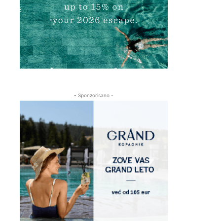
- Sponzorisano -