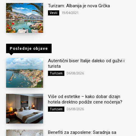
Turizam: Albanija je nova Grčka
19/04/2021
Vesti
Poslednje objave
Autentični biser Italije daleko od gužvi i
turista
06/08/2026
Turizam
Više od estetike – kako dobar dizajn
hotela direktno podiže cene noćenja?
06/08/2026
Turizam
Benefiti za zaposlene: Saradnja sa