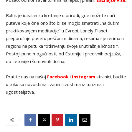
Baltik je idealan za kretanje u prirodi, gde možete naći
puteve koje čine ono što bi se moglo smatrati „najdužim
praktikovanjem meditacije“ u Evropi. Lonely Planet
preporučuje posetu peščanim dinama, rekama i jezerima u
regionu na putu ka “otkrivanju svoje unutrašnje ličnosti ”.
Postoji puno mogućnosti, od Estonije i predivnih pejzaža,
do Letonije i šumovitih dolina.
Pratite nas na našoj
Facebook
i
Instagram
stranici, budite
u toku sa novostima i zanimljivostima iz turizma i
ugostiteljstva.