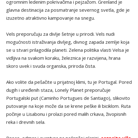
ogromnim ledenim pokrivačima i pejzažom. Grenland je
glavna destinacija za posmatranje severnog svetla, gde je
izuzetno atraktivno kampovanje na snegu.
Vels preporučuju za divlje šetnje u prirodi. Vels nudi
mogućnosti istraživanja divljeg, divnog zapada zemlje koja
se u stvari prilagodila planeti. Zelena politika vlasti Velsa je
vidljiva na svakom koraku, železnica je razvijena, hrana
skoro uvek i svuda organska, priroda čista.
Ako volite da pešačite u prijatnoj klimi, tu je Portugal. Pored
dugih i uređenih staza, Lonely Planet preporučuje
Portugalski put (Caminho Portugues de Santiago), slikovito
putovanje na koje može da se krene peške ili biciklom. Ruta
počinje u Lisabonu i prolazi pored malih crkava, živopisnih
reka i drevnih sela.
Posao, odmor i avantura na najlepšoj planini,
saznajte više
.