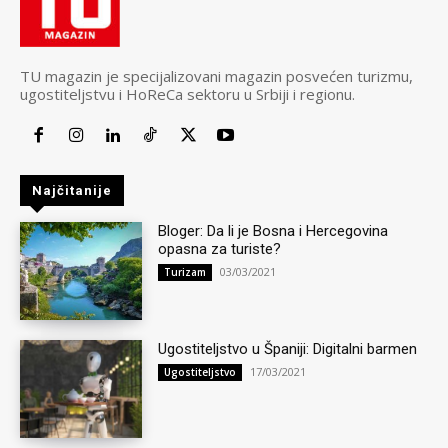
TU magazin je specijalizovani magazin posvećen turizmu,
ugostiteljstvu i HoReCa sektoru u Srbiji i regionu.
Najčitanije
Bloger: Da li je Bosna i Hercegovina
opasna za turiste?
03/03/2021
Turizam
Ugostiteljstvo u Španiji: Digitalni barmen
17/03/2021
Ugostiteljstvo