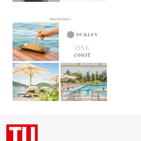
- Sponzorisano -