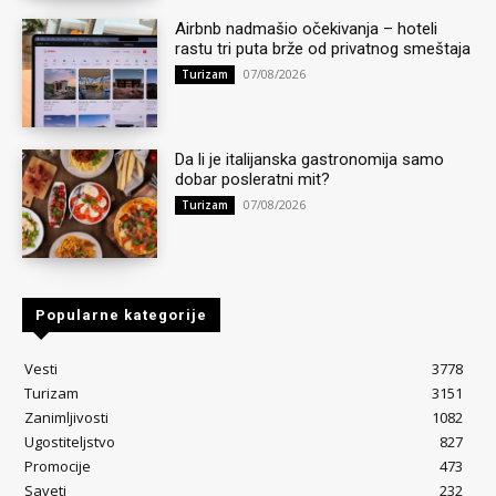
Airbnb nadmašio očekivanja – hoteli
rastu tri puta brže od privatnog smeštaja
07/08/2026
Turizam
Da li je italijanska gastronomija samo
dobar posleratni mit?
07/08/2026
Turizam
Popularne kategorije
Vesti
3778
Turizam
3151
Zanimljivosti
1082
Ugostiteljstvo
827
Promocije
473
Saveti
232