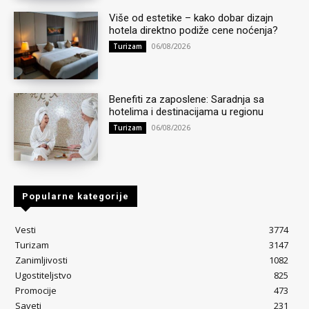
Više od estetike – kako dobar dizajn
hotela direktno podiže cene noćenja?
06/08/2026
Turizam
Benefiti za zaposlene: Saradnja sa
hotelima i destinacijama u regionu
06/08/2026
Turizam
Popularne kategorije
Vesti
3774
Turizam
3147
Zanimljivosti
1082
Ugostiteljstvo
825
Promocije
473
Saveti
231