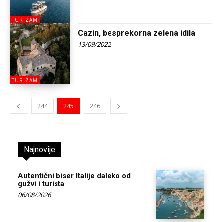
TURIZAM
Cazin, besprekorna zelena idila
13/09/2022
TURIZAM
244
245
246
Najnovije
Autentični biser Italije daleko od
gužvi i turista
06/08/2026