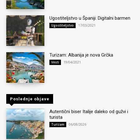
Ugostiteljstvo u Španiji: Digitalni barmen
17/03/2021
Ugostiteljstvo
Turizam: Albanija je nova Grčka
19/04/2021
Vesti
Poslednje objave
Autentični biser Italije daleko od gužvi i
turista
06/08/2026
Turizam