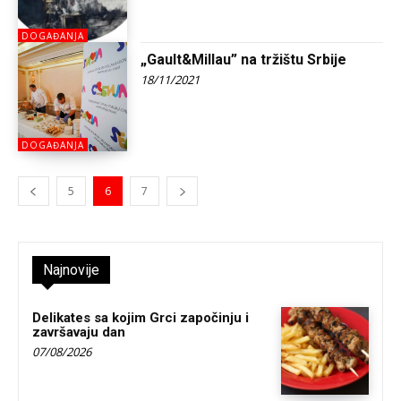
DOGAĐANJA
„Gault&Millau” na tržištu Srbije
18/11/2021
DOGAĐANJA
5
6
7
Najnovije
Delikates sa kojim Grci započinju i
završavaju dan
07/08/2026