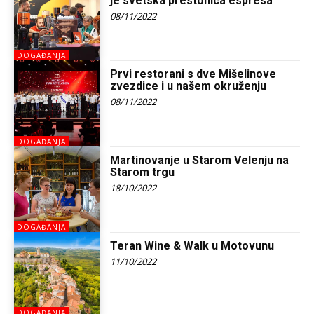
je svetska prestonica espresa
08/11/2022
DOGAĐANJA
Prvi restorani s dve Mišelinove
zvezdice i u našem okruženju
08/11/2022
DOGAĐANJA
Martinovanje u Starom Velenju na
Starom trgu
18/10/2022
DOGAĐANJA
Teran Wine & Walk u Motovunu
11/10/2022
DOGAĐANJA