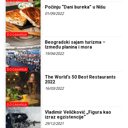
Počinju “Dani bureka” u Nišu
01/09/2022
DOGAĐANJA
Beogradski sajam turizma –
Između planina i mora
19/04/2022
DOGAĐANJA
The World‘s 50 Best Restaurants
2022
16/03/2022
DOGAĐANJA
Vladimir Veličković „Figura kao
izraz egzistencije“
29/12/2021