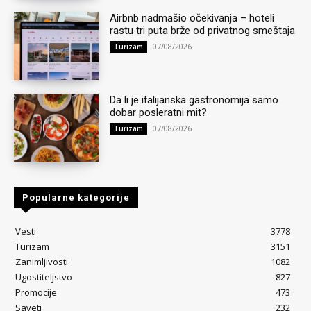
Airbnb nadmašio očekivanja – hoteli
rastu tri puta brže od privatnog smeštaja
07/08/2026
Turizam
Da li je italijanska gastronomija samo
dobar posleratni mit?
07/08/2026
Turizam
Popularne kategorije
Vesti
3778
Turizam
3151
Zanimljivosti
1082
Ugostiteljstvo
827
Promocije
473
Saveti
232