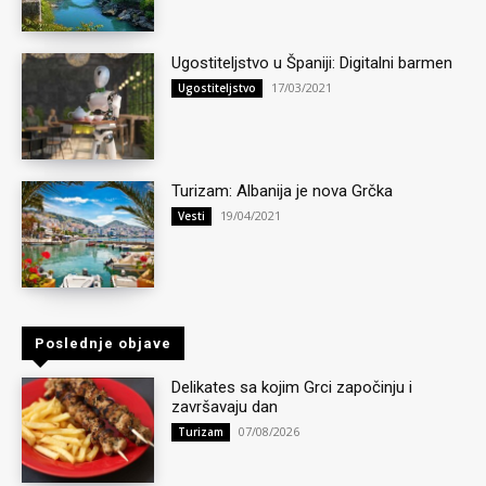
Ugostiteljstvo u Španiji: Digitalni barmen
17/03/2021
Ugostiteljstvo
Turizam: Albanija je nova Grčka
19/04/2021
Vesti
Poslednje objave
Delikates sa kojim Grci započinju i
završavaju dan
07/08/2026
Turizam