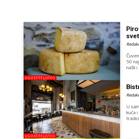
Piro
sve
Redakc
Čuven
50 na
našli i
UGOSTITELJSTVO
Bist
Redakc
U sam
kuća i
tradici
UGOSTITELJSTVO