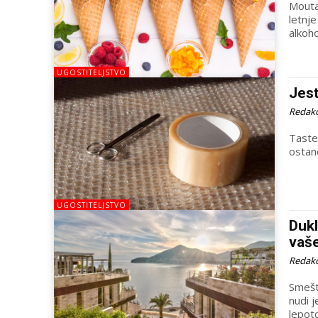
Mouta
letnje
alkoh
UGOSTITELJSTVO
Jest
Redakc
Taste
ostane
UGOSTITELJSTVO
Dukl
vaše
Redakc
Smešt
nudi 
lepot