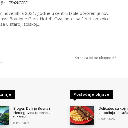
ija
-
25/05/2022
m novembra 2021. godine u centru Izole otvoren je novi
assi Boutique Garni Hotel“. Ovaj hotel sa četiri zvezdice
 se u staroj izolskoj...
Stranica 66 od ukupno 83
tanije
Poslednje objave
Bloger: Da li je Bosna i
Delikates sa kojim
Hercegovina opasna za
započinju i završ
turiste?
07/08/2026
03/03/2021