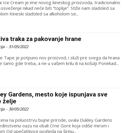
i Ice Cream je ime novog kineskog proizvoda, tradicionalno
 osveženje nikad neće biti “toplije”. Stiže nam sladoled sa
olom Kineski sladoled sa alkoholom se...
iva traka za pakovanje hrane
ija
-
31/05/2022
e Tape je potpuno nov proizvod, i služi pre svega da hrana
 tamo gde treba, a ne u vašem krilu ili na košulji Ponekad...
ey Gardens, mesto koje ispunjava sve
 želje
ija
-
30/05/2022
ena na poluostrvu bujne prirode, uvala Dukley Gardens
jedinstvenu oazu na obali Crne Gore koja odiše mirom i
om Od upečatljivog pogleda na širinu...