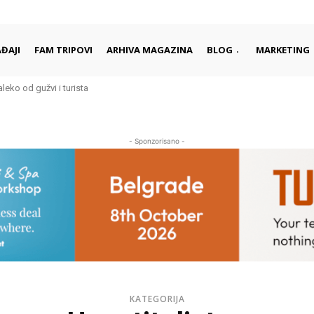
ĐAJI
FAM TRIPOVI
ARHIVA MAGAZINA
BLOG
MARKETING
aleko od gužvi i turista
- Sponzorisano -
KATEGORIJA