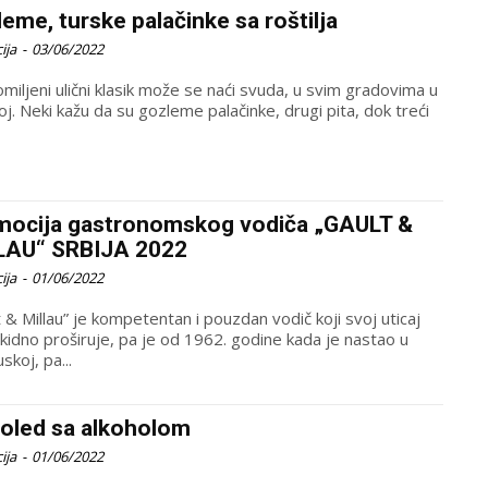
eme, turske palačinke sa roštilja
ija
-
03/06/2022
miljeni ulični klasik može se naći svuda, u svim gradovima u
j. Neki kažu da su gozleme palačinke, drugi pita, dok treći
mocija gastronomskog vodiča „GAULT &
LAU“ SRBIJA 2022
ija
-
01/06/2022
 & Millau” je kompetentan i pouzdan vodič koji svoj uticaj
kidno proširuje, pa je od 1962. godine kada je nastao u
skoj, pa...
doled sa alkoholom
ija
-
01/06/2022