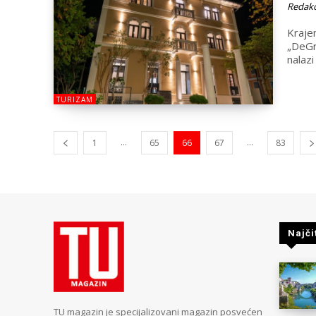
Redakc
Kraje
„DeGr
nalazi
TURIZAM
...
...
1
65
66
67
83
Najči
TU magazin je specijalizovani magazin posvećen