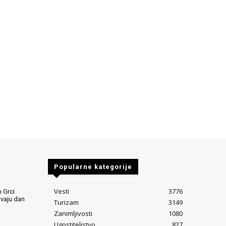
Popularne kategorije
Vesti
3776
 Grci
avaju dan
Turizam
3149
Zanimljivosti
1080
Ugostiteljstvo
827