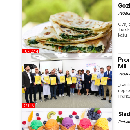
Gozl
Redakc
Ovaj o
Tursko
kažu...
TURIZAM
Pro
MIL
Redakc
„Gault
nepre
Francu
SRBIJA
Sla
Redakc