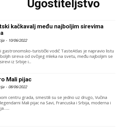
Ugostiteljstvo
tski kačkavalj među najboljim sirevima
ta
ija
-
10/06/2022
i gastronomsko-turistički vodič TasteAtlas je napravio listu
jboljih sireva od ovčijeg mleka na svetu, među najboljim se
 sirevi iz Srbije i...
ro Mali pijac
ija
-
08/06/2022
om centru grada, smestili su se jedno uz drugo, Vučina
 legendarni Mali pijac na Savi, Francuska i Srbija, moderna i
ja…...