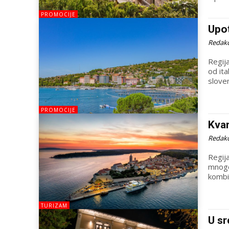
PROMOCIJE
Upot
Redakc
Regij
od ita
sloven
PROMOCIJE
Kvar
Redakc
Regija
mnogo
kombi
TURIZAM
U sr