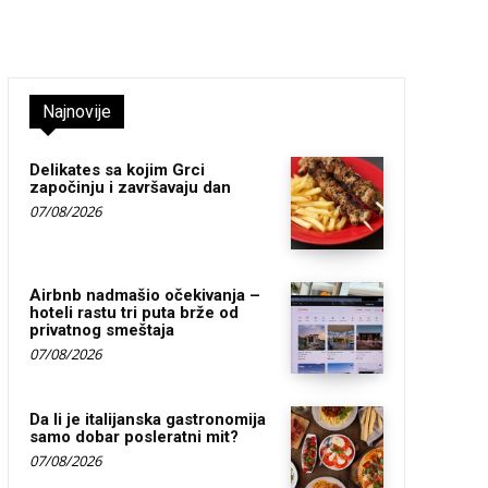
Najnovije
Delikates sa kojim Grci
započinju i završavaju dan
07/08/2026
Airbnb nadmašio očekivanja –
hoteli rastu tri puta brže od
privatnog smeštaja
07/08/2026
Da li je italijanska gastronomija
samo dobar posleratni mit?
07/08/2026