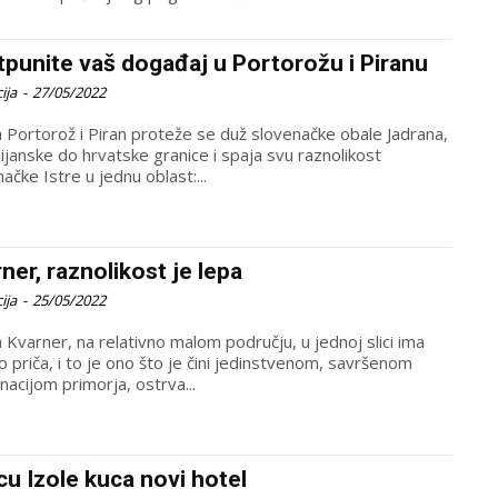
punite vaš događaj u Portorožu i Piranu
ija
-
27/05/2022
a Portorož i Piran proteže se duž slovenačke obale Jadrana,
lijanske do hrvatske granice i spaja svu raznolikost
ačke Istre u jednu oblast:...
ner, raznolikost je lepa
ija
-
25/05/2022
 Kvarner, na relativno malom području, u jednoj slici ima
 priča, i to je ono što je čini jedinstvenom, savršenom
nacijom primorja, ostrva...
cu Izole kuca novi hotel