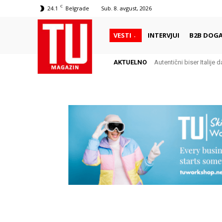
C
24.1
Belgrade
Sub. 8. avgust, 2026
VESTI
INTERVJUI
B2B DOGA
AKTUELNO
Autentični biser Italije d